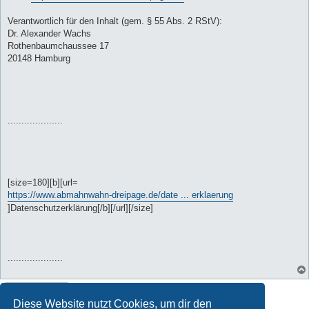
Verantwortlich für den Inhalt (gem. § 55 Abs. 2 RStV):
Dr. Alexander Wachs
Rothenbaumchaussee 17
20148 Hamburg
....................
[size=180][b][url=
https://www.abmahnwahn-dreipage.de/date ... erklaerung
]Datenschutzerklärung[/b][/url][/size]
....................
Gesperrt
Diese Website nutzt Cookies, um dir den
1 Beitrag • Seite
1
von
1