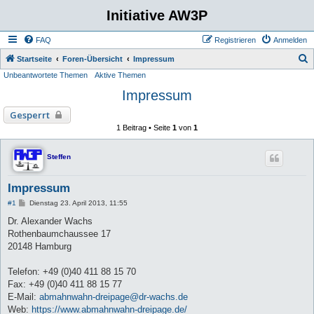
Initiative AW3P
FAQ
Registrieren
Anmelden
S
Startseite
Foren-Übersicht
Impressum
Unbeantwortete Themen
Aktive Themen
u
Impressum
c
h
Gesperrt
e
1 Beitrag • Seite
1
von
1
Steffen
Impressum
B
#1
Dienstag 23. April 2013, 11:55
e
i
Dr. Alexander Wachs
t
Rothenbaumchaussee 17
r
a
20148 Hamburg
g
Telefon: +49 (0)40 411 88 15 70
Fax: +49 (0)40 411 88 15 77
E-Mail:
abmahnwahn-dreipage@dr-wachs.de
Web:
https://www.abmahnwahn-dreipage.de/