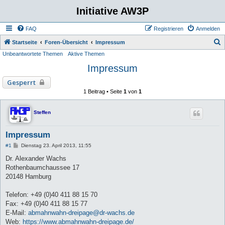
Initiative AW3P
FAQ
Registrieren
Anmelden
S
Startseite
Foren-Übersicht
Impressum
Unbeantwortete Themen
Aktive Themen
u
Impressum
c
h
Gesperrt
e
1 Beitrag • Seite
1
von
1
Steffen
Impressum
B
#1
Dienstag 23. April 2013, 11:55
e
i
Dr. Alexander Wachs
t
Rothenbaumchaussee 17
r
a
20148 Hamburg
g
Telefon: +49 (0)40 411 88 15 70
Fax: +49 (0)40 411 88 15 77
E-Mail:
abmahnwahn-dreipage@dr-wachs.de
Web:
https://www.abmahnwahn-dreipage.de/