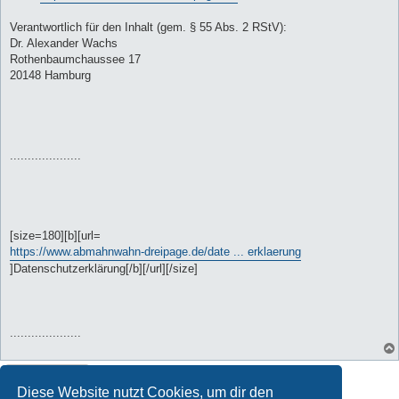
Verantwortlich für den Inhalt (gem. § 55 Abs. 2 RStV):
Dr. Alexander Wachs
Rothenbaumchaussee 17
20148 Hamburg
....................
[size=180][b][url=
https://www.abmahnwahn-dreipage.de/date ... erklaerung
]Datenschutzerklärung[/b][/url][/size]
....................
Gesperrt
Diese Website nutzt Cookies, um dir den
1 Beitrag • Seite
1
von
1