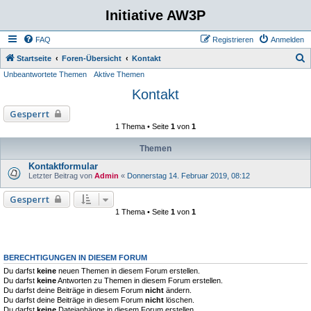
Initiative AW3P
FAQ
Registrieren
Anmelden
S
Startseite
Foren-Übersicht
Kontakt
Unbeantwortete Themen
Aktive Themen
u
Kontakt
c
h
Gesperrt
e
1 Thema • Seite
1
von
1
Themen
Kontaktformular
Letzter Beitrag von
Admin
«
Donnerstag 14. Februar 2019, 08:12
Gesperrt
1 Thema • Seite
1
von
1
BERECHTIGUNGEN IN DIESEM FORUM
Du darfst
keine
neuen Themen in diesem Forum erstellen.
Du darfst
keine
Antworten zu Themen in diesem Forum erstellen.
Du darfst deine Beiträge in diesem Forum
nicht
ändern.
Du darfst deine Beiträge in diesem Forum
nicht
löschen.
Du darfst
keine
Dateianhänge in diesem Forum erstellen.