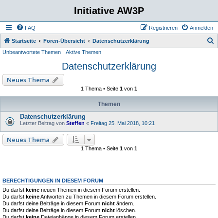
Initiative AW3P
FAQ
Registrieren
Anmelden
S
Startseite
Foren-Übersicht
Datenschutzerklärung
Unbeantwortete Themen
Aktive Themen
u
Datenschutzerklärung
c
h
Neues Thema
e
1 Thema • Seite
1
von
1
Themen
Datenschutzerklärung
Letzter Beitrag von
Steffen
«
Freitag 25. Mai 2018, 10:21
Neues Thema
1 Thema • Seite
1
von
1
BERECHTIGUNGEN IN DIESEM FORUM
Du darfst
keine
neuen Themen in diesem Forum erstellen.
Du darfst
keine
Antworten zu Themen in diesem Forum erstellen.
Du darfst deine Beiträge in diesem Forum
nicht
ändern.
Du darfst deine Beiträge in diesem Forum
nicht
löschen.
Du darfst
keine
Dateianhänge in diesem Forum erstellen.