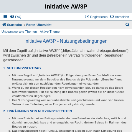
Initiative AW3P
FAQ
Registrieren
Anmelden
S
Startseite
Foren-Übersicht
Unbeantwortete Themen
Aktive Themen
u
c
Initiative AW3P - Nutzungsbedingungen
h
Mit dem Zugriff auf „Initiative AW3P“ („https://abmahnwahn-dreipage.de/forum“)
e
wird zwischen dir und dem Betreiber ein Vertrag mit folgenden Regelungen
geschlossen:
1. NUTZUNGSVERTRAG
Mit dem Zugriff auf „Initiative AW3P“ (im Folgenden „das Board“) schließt du einen
Nutzungsvertrag mit dem Betreiber des Boards ab (im Folgenden „Betreiber“) und
erklärst dich mit den nachfolgenden Regelungen einverstanden.
Wenn du mit diesen Regelungen nicht einverstanden bist, so darfst du das Board
nicht weiter nutzen. Für die Nutzung des Boards gelten jeweils die an dieser Stelle
veröffentlichten Regelungen.
Der Nutzungsvertrag wird auf unbestimmte Zeit geschlossen und kann von beiden
Seiten ohne Einhaltung einer Frist jederzeit gekündigt werden.
2. EINRÄUMUNG VON NUTZUNGSRECHTEN
Mit dem Erstellen eines Beitrags erteilst du dem Betreiber ein einfaches, zeitlich und
räumlich unbeschränktes und unentgeltliches Recht, deinen Beitrag im Rahmen des
Boards zu nutzen.
Das Nutzungsrecht nach Punkt 2, Unterpunkt a bleibt auch nach Kündigung des