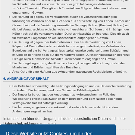
für Schäden, die auf ein vorsätzliches oder grob fahrlässiges Verhalten
zurückzuführen sind. Dies gilt auch für mittelbare Folgeschäden wie insbesondere
entgangenen Gewinn.
Die Haftung ist gegenüber Verbrauchern außer bei vorsätzlichem oder grob
fahrlässigem Verhalten oder bei Schäden aus der Verletzung von Leben, Körper und
Gesundheit und der Verletzung wesentlicher Vertragspflichten (Kardinalpflichten) auf
die bei Vertragsschluss typischerweise vorhersehbaren Schäden und im übrigen der
Höhe nach auf die vertragstypischen Durchschnittsschäden begrenzt. Dies gilt auch
für mittelbare Folgeschäden wie insbesondere entgangenen Gewinn.
Die Haftung ist gegenüber Unternehmern außer bei der Verletzung von Leben,
Körper und Gesundheit oder vorsätzlichem oder grob fahrlässigem Verhalten des
Betreibers auf die bei Vertragsschluss typischerweise vorhersehbaren Schäden und
im Übrigen der Höhe nach auf die vertragstypischen Durchschnittsschäden begrenzt.
Dies gilt auch für mittelbare Schäden, insbesondere entgangenen Gewinn.
Die Haftungsbegrenzung der Absätze a bis c gilt sinngemäß auch zugunsten der
Mitarbeiter und Erfüllungsgehilfen des Betreibers.
Ansprüche für eine Haftung aus zwingendem nationalem Recht bleiben unberührt.
6. ÄNDERUNGSVORBEHALT
Der Betreiber ist berechtigt, die Nutzungsbedingungen und die Datenschutzerklärung
zu ändern. Die Änderung wird dem Nutzer per E-Mail mitgeteilt.
Der Nutzer ist berechtigt, den Änderungen zu widersprechen. Im Falle des
Widerspruchs erlischt das zwischen dem Betreiber und dem Nutzer bestehende
Vertragsverhältnis mit sofortiger Wirkung.
Die Änderungen gelten als anerkannt und verbindlich, wenn der Nutzer den
Änderungen zugestimmt hat.
Informationen über den Umgang mit deinen persönlichen Daten sind in der
Datenschutzerklärung enthalten.
Diese Website nutzt Cookies, um dir den