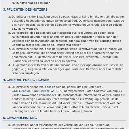
Nutzungsvertrages bestehen.
3. PFLICHTEN DES NUTZERS
Du erklärst mit der Erstellung eines Beitrags, dass er keine Inhalte enthält, die gegen
geltendes Recht oder die guten Sitten verstoßen. Du erklärst insbesondere, dass du
das Recht besitzt, die in deinen Beiträgen verwendeten Links und Bilder zu setzen
bzw. zu verwenden.
Der Betreiber des Boards übt das Hausrecht aus. Bei Verstößen gegen diese
Nutzungsbedingungen oder anderer im Board veröffentlichten Regeln kann der
Betreiber dich nach Abmahnung zeitweise oder dauerhaft von der Nutzung dieses
Boards ausschließen und dir ein Hausverbot erteilen.
Du nimmst zur Kenntnis, dass der Betreiber keine Verantwortung für die Inhalte von
Beiträgen übernimmt, die er nicht selbst erstellt hat oder die er nicht zur Kenntnis
genommen hat. Du gestattest dem Betreiber, dein Benutzerkonto, Beiträge und
Funktionen jederzeit zu löschen oder zu sperren.
Du gestattest dem Betreiber darüber hinaus, deine Beiträge abzuändern, sofern sie
gegen o. g. Regeln verstoßen oder geeignet sind, dem Betreiber oder einem Dritten
Schaden zuzufügen.
4. GENERAL PUBLIC LICENSE
Du nimmst zur Kenntnis, dass es sich bei phpBB um eine unter der „
GNU General Public License v2
“ (GPL) bereitgestellten Foren-Software von phpBB
Limited (www.phpbb.com) handelt; deutschsprachige Informationen werden durch die
deutschsprachige Community unter www.phpbb.de zur Verfügung gestellt. Beide
haben keinen Einfluss auf die Art und Weise, wie die Software verwendet wird. Sie
können insbesondere die Verwendung der Software für bestimmte Zwecke nicht
untersagen oder auf Inhalte fremder Foren Einfluss nehmen.
5. GEWÄHRLEISTUNG
Der Betreiber haftet mit Ausnahme der Verletzung von Leben, Körper und
Gesundheit und der Verletzung wesentlicher Vertragspflichten (Kardinalpflichten) nur