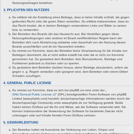
Nutzungsvertrages bestehen.
3. PFLICHTEN DES NUTZERS
Du erklärst mit der Erstellung eines Beitrags, dass er keine Inhalte enthält, die gegen
geltendes Recht oder die guten Sitten verstoßen. Du erklärst insbesondere, dass du
das Recht besitzt, die in deinen Beiträgen verwendeten Links und Bilder zu setzen
bzw. zu verwenden.
Der Betreiber des Boards übt das Hausrecht aus. Bei Verstößen gegen diese
Nutzungsbedingungen oder anderer im Board veröffentlichten Regeln kann der
Betreiber dich nach Abmahnung zeitweise oder dauerhaft von der Nutzung dieses
Boards ausschließen und dir ein Hausverbot erteilen.
Du nimmst zur Kenntnis, dass der Betreiber keine Verantwortung für die Inhalte von
Beiträgen übernimmt, die er nicht selbst erstellt hat oder die er nicht zur Kenntnis
genommen hat. Du gestattest dem Betreiber, dein Benutzerkonto, Beiträge und
Funktionen jederzeit zu löschen oder zu sperren.
Du gestattest dem Betreiber darüber hinaus, deine Beiträge abzuändern, sofern sie
gegen o. g. Regeln verstoßen oder geeignet sind, dem Betreiber oder einem Dritten
Schaden zuzufügen.
4. GENERAL PUBLIC LICENSE
Du nimmst zur Kenntnis, dass es sich bei phpBB um eine unter der „
GNU General Public License v2
“ (GPL) bereitgestellten Foren-Software von phpBB
Limited (www.phpbb.com) handelt; deutschsprachige Informationen werden durch die
deutschsprachige Community unter www.phpbb.de zur Verfügung gestellt. Beide
haben keinen Einfluss auf die Art und Weise, wie die Software verwendet wird. Sie
können insbesondere die Verwendung der Software für bestimmte Zwecke nicht
untersagen oder auf Inhalte fremder Foren Einfluss nehmen.
5. GEWÄHRLEISTUNG
Der Betreiber haftet mit Ausnahme der Verletzung von Leben, Körper und
Gesundheit und der Verletzung wesentlicher Vertragspflichten (Kardinalpflichten) nur