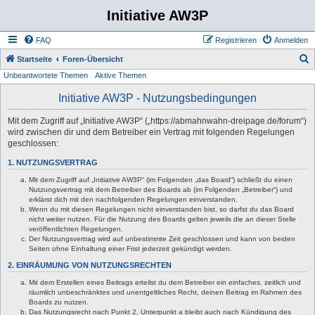
Initiative AW3P
FAQ
Registrieren
Anmelden
S
Startseite
Foren-Übersicht
Unbeantwortete Themen
Aktive Themen
u
c
Initiative AW3P - Nutzungsbedingungen
h
Mit dem Zugriff auf „Initiative AW3P“ („https://abmahnwahn-dreipage.de/forum“)
e
wird zwischen dir und dem Betreiber ein Vertrag mit folgenden Regelungen
geschlossen:
1. NUTZUNGSVERTRAG
Mit dem Zugriff auf „Initiative AW3P“ (im Folgenden „das Board“) schließt du einen
Nutzungsvertrag mit dem Betreiber des Boards ab (im Folgenden „Betreiber“) und
erklärst dich mit den nachfolgenden Regelungen einverstanden.
Wenn du mit diesen Regelungen nicht einverstanden bist, so darfst du das Board
nicht weiter nutzen. Für die Nutzung des Boards gelten jeweils die an dieser Stelle
veröffentlichten Regelungen.
Der Nutzungsvertrag wird auf unbestimmte Zeit geschlossen und kann von beiden
Seiten ohne Einhaltung einer Frist jederzeit gekündigt werden.
2. EINRÄUMUNG VON NUTZUNGSRECHTEN
Mit dem Erstellen eines Beitrags erteilst du dem Betreiber ein einfaches, zeitlich und
räumlich unbeschränktes und unentgeltliches Recht, deinen Beitrag im Rahmen des
Boards zu nutzen.
Das Nutzungsrecht nach Punkt 2, Unterpunkt a bleibt auch nach Kündigung des