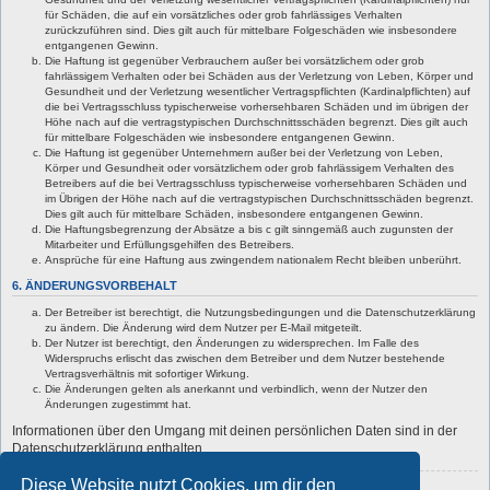
für Schäden, die auf ein vorsätzliches oder grob fahrlässiges Verhalten
zurückzuführen sind. Dies gilt auch für mittelbare Folgeschäden wie insbesondere
entgangenen Gewinn.
Die Haftung ist gegenüber Verbrauchern außer bei vorsätzlichem oder grob
fahrlässigem Verhalten oder bei Schäden aus der Verletzung von Leben, Körper und
Gesundheit und der Verletzung wesentlicher Vertragspflichten (Kardinalpflichten) auf
die bei Vertragsschluss typischerweise vorhersehbaren Schäden und im übrigen der
Höhe nach auf die vertragstypischen Durchschnittsschäden begrenzt. Dies gilt auch
für mittelbare Folgeschäden wie insbesondere entgangenen Gewinn.
Die Haftung ist gegenüber Unternehmern außer bei der Verletzung von Leben,
Körper und Gesundheit oder vorsätzlichem oder grob fahrlässigem Verhalten des
Betreibers auf die bei Vertragsschluss typischerweise vorhersehbaren Schäden und
im Übrigen der Höhe nach auf die vertragstypischen Durchschnittsschäden begrenzt.
Dies gilt auch für mittelbare Schäden, insbesondere entgangenen Gewinn.
Die Haftungsbegrenzung der Absätze a bis c gilt sinngemäß auch zugunsten der
Mitarbeiter und Erfüllungsgehilfen des Betreibers.
Ansprüche für eine Haftung aus zwingendem nationalem Recht bleiben unberührt.
6. ÄNDERUNGSVORBEHALT
Der Betreiber ist berechtigt, die Nutzungsbedingungen und die Datenschutzerklärung
zu ändern. Die Änderung wird dem Nutzer per E-Mail mitgeteilt.
Der Nutzer ist berechtigt, den Änderungen zu widersprechen. Im Falle des
Widerspruchs erlischt das zwischen dem Betreiber und dem Nutzer bestehende
Vertragsverhältnis mit sofortiger Wirkung.
Die Änderungen gelten als anerkannt und verbindlich, wenn der Nutzer den
Änderungen zugestimmt hat.
Informationen über den Umgang mit deinen persönlichen Daten sind in der
Datenschutzerklärung enthalten.
Diese Website nutzt Cookies, um dir den