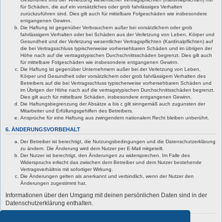
für Schäden, die auf ein vorsätzliches oder grob fahrlässiges Verhalten
zurückzuführen sind. Dies gilt auch für mittelbare Folgeschäden wie insbesondere
entgangenen Gewinn.
Die Haftung ist gegenüber Verbrauchern außer bei vorsätzlichem oder grob
fahrlässigem Verhalten oder bei Schäden aus der Verletzung von Leben, Körper und
Gesundheit und der Verletzung wesentlicher Vertragspflichten (Kardinalpflichten) auf
die bei Vertragsschluss typischerweise vorhersehbaren Schäden und im übrigen der
Höhe nach auf die vertragstypischen Durchschnittsschäden begrenzt. Dies gilt auch
für mittelbare Folgeschäden wie insbesondere entgangenen Gewinn.
Die Haftung ist gegenüber Unternehmern außer bei der Verletzung von Leben,
Körper und Gesundheit oder vorsätzlichem oder grob fahrlässigem Verhalten des
Betreibers auf die bei Vertragsschluss typischerweise vorhersehbaren Schäden und
im Übrigen der Höhe nach auf die vertragstypischen Durchschnittsschäden begrenzt.
Dies gilt auch für mittelbare Schäden, insbesondere entgangenen Gewinn.
Die Haftungsbegrenzung der Absätze a bis c gilt sinngemäß auch zugunsten der
Mitarbeiter und Erfüllungsgehilfen des Betreibers.
Ansprüche für eine Haftung aus zwingendem nationalem Recht bleiben unberührt.
6. ÄNDERUNGSVORBEHALT
Der Betreiber ist berechtigt, die Nutzungsbedingungen und die Datenschutzerklärung
zu ändern. Die Änderung wird dem Nutzer per E-Mail mitgeteilt.
Der Nutzer ist berechtigt, den Änderungen zu widersprechen. Im Falle des
Widerspruchs erlischt das zwischen dem Betreiber und dem Nutzer bestehende
Vertragsverhältnis mit sofortiger Wirkung.
Die Änderungen gelten als anerkannt und verbindlich, wenn der Nutzer den
Änderungen zugestimmt hat.
Informationen über den Umgang mit deinen persönlichen Daten sind in der
Datenschutzerklärung enthalten.