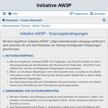
Initiative AW3P
FAQ
Registrieren
Anmelden
S
Startseite
Foren-Übersicht
Unbeantwortete Themen
Aktive Themen
u
c
Initiative AW3P - Nutzungsbedingungen
h
Mit dem Zugriff auf „Initiative AW3P“ („https://abmahnwahn-dreipage.de/forum“)
e
wird zwischen dir und dem Betreiber ein Vertrag mit folgenden Regelungen
geschlossen:
1. NUTZUNGSVERTRAG
Mit dem Zugriff auf „Initiative AW3P“ (im Folgenden „das Board“) schließt du einen
Nutzungsvertrag mit dem Betreiber des Boards ab (im Folgenden „Betreiber“) und
erklärst dich mit den nachfolgenden Regelungen einverstanden.
Wenn du mit diesen Regelungen nicht einverstanden bist, so darfst du das Board
nicht weiter nutzen. Für die Nutzung des Boards gelten jeweils die an dieser Stelle
veröffentlichten Regelungen.
Der Nutzungsvertrag wird auf unbestimmte Zeit geschlossen und kann von beiden
Seiten ohne Einhaltung einer Frist jederzeit gekündigt werden.
2. EINRÄUMUNG VON NUTZUNGSRECHTEN
Mit dem Erstellen eines Beitrags erteilst du dem Betreiber ein einfaches, zeitlich und
räumlich unbeschränktes und unentgeltliches Recht, deinen Beitrag im Rahmen des
Boards zu nutzen.
Das Nutzungsrecht nach Punkt 2, Unterpunkt a bleibt auch nach Kündigung des