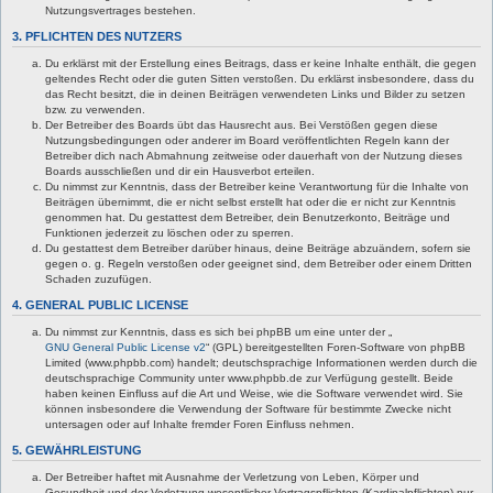
Nutzungsvertrages bestehen.
3. PFLICHTEN DES NUTZERS
Du erklärst mit der Erstellung eines Beitrags, dass er keine Inhalte enthält, die gegen
geltendes Recht oder die guten Sitten verstoßen. Du erklärst insbesondere, dass du
das Recht besitzt, die in deinen Beiträgen verwendeten Links und Bilder zu setzen
bzw. zu verwenden.
Der Betreiber des Boards übt das Hausrecht aus. Bei Verstößen gegen diese
Nutzungsbedingungen oder anderer im Board veröffentlichten Regeln kann der
Betreiber dich nach Abmahnung zeitweise oder dauerhaft von der Nutzung dieses
Boards ausschließen und dir ein Hausverbot erteilen.
Du nimmst zur Kenntnis, dass der Betreiber keine Verantwortung für die Inhalte von
Beiträgen übernimmt, die er nicht selbst erstellt hat oder die er nicht zur Kenntnis
genommen hat. Du gestattest dem Betreiber, dein Benutzerkonto, Beiträge und
Funktionen jederzeit zu löschen oder zu sperren.
Du gestattest dem Betreiber darüber hinaus, deine Beiträge abzuändern, sofern sie
gegen o. g. Regeln verstoßen oder geeignet sind, dem Betreiber oder einem Dritten
Schaden zuzufügen.
4. GENERAL PUBLIC LICENSE
Du nimmst zur Kenntnis, dass es sich bei phpBB um eine unter der „
GNU General Public License v2
“ (GPL) bereitgestellten Foren-Software von phpBB
Limited (www.phpbb.com) handelt; deutschsprachige Informationen werden durch die
deutschsprachige Community unter www.phpbb.de zur Verfügung gestellt. Beide
haben keinen Einfluss auf die Art und Weise, wie die Software verwendet wird. Sie
können insbesondere die Verwendung der Software für bestimmte Zwecke nicht
untersagen oder auf Inhalte fremder Foren Einfluss nehmen.
5. GEWÄHRLEISTUNG
Der Betreiber haftet mit Ausnahme der Verletzung von Leben, Körper und
Gesundheit und der Verletzung wesentlicher Vertragspflichten (Kardinalpflichten) nur