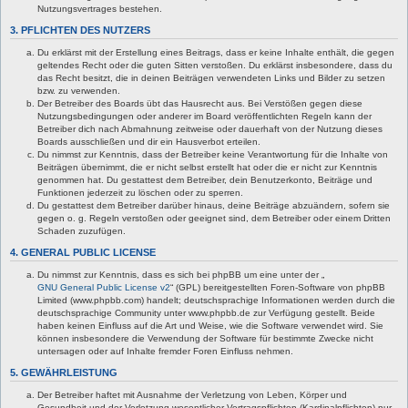
Nutzungsvertrages bestehen.
3. PFLICHTEN DES NUTZERS
Du erklärst mit der Erstellung eines Beitrags, dass er keine Inhalte enthält, die gegen
geltendes Recht oder die guten Sitten verstoßen. Du erklärst insbesondere, dass du
das Recht besitzt, die in deinen Beiträgen verwendeten Links und Bilder zu setzen
bzw. zu verwenden.
Der Betreiber des Boards übt das Hausrecht aus. Bei Verstößen gegen diese
Nutzungsbedingungen oder anderer im Board veröffentlichten Regeln kann der
Betreiber dich nach Abmahnung zeitweise oder dauerhaft von der Nutzung dieses
Boards ausschließen und dir ein Hausverbot erteilen.
Du nimmst zur Kenntnis, dass der Betreiber keine Verantwortung für die Inhalte von
Beiträgen übernimmt, die er nicht selbst erstellt hat oder die er nicht zur Kenntnis
genommen hat. Du gestattest dem Betreiber, dein Benutzerkonto, Beiträge und
Funktionen jederzeit zu löschen oder zu sperren.
Du gestattest dem Betreiber darüber hinaus, deine Beiträge abzuändern, sofern sie
gegen o. g. Regeln verstoßen oder geeignet sind, dem Betreiber oder einem Dritten
Schaden zuzufügen.
4. GENERAL PUBLIC LICENSE
Du nimmst zur Kenntnis, dass es sich bei phpBB um eine unter der „
GNU General Public License v2
“ (GPL) bereitgestellten Foren-Software von phpBB
Limited (www.phpbb.com) handelt; deutschsprachige Informationen werden durch die
deutschsprachige Community unter www.phpbb.de zur Verfügung gestellt. Beide
haben keinen Einfluss auf die Art und Weise, wie die Software verwendet wird. Sie
können insbesondere die Verwendung der Software für bestimmte Zwecke nicht
untersagen oder auf Inhalte fremder Foren Einfluss nehmen.
5. GEWÄHRLEISTUNG
Der Betreiber haftet mit Ausnahme der Verletzung von Leben, Körper und
Gesundheit und der Verletzung wesentlicher Vertragspflichten (Kardinalpflichten) nur