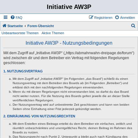
Initiative AW3P
FAQ
Registrieren
Anmelden
S
Startseite
Foren-Übersicht
Unbeantwortete Themen
Aktive Themen
u
c
Initiative AW3P - Nutzungsbedingungen
h
Mit dem Zugriff auf „Initiative AW3P“ („https://abmahnwahn-dreipage.de/forum“)
e
wird zwischen dir und dem Betreiber ein Vertrag mit folgenden Regelungen
geschlossen:
1. NUTZUNGSVERTRAG
Mit dem Zugriff auf „Initiative AW3P“ (im Folgenden „das Board“) schließt du einen
Nutzungsvertrag mit dem Betreiber des Boards ab (im Folgenden „Betreiber“) und
erklärst dich mit den nachfolgenden Regelungen einverstanden.
Wenn du mit diesen Regelungen nicht einverstanden bist, so darfst du das Board
nicht weiter nutzen. Für die Nutzung des Boards gelten jeweils die an dieser Stelle
veröffentlichten Regelungen.
Der Nutzungsvertrag wird auf unbestimmte Zeit geschlossen und kann von beiden
Seiten ohne Einhaltung einer Frist jederzeit gekündigt werden.
2. EINRÄUMUNG VON NUTZUNGSRECHTEN
Mit dem Erstellen eines Beitrags erteilst du dem Betreiber ein einfaches, zeitlich und
räumlich unbeschränktes und unentgeltliches Recht, deinen Beitrag im Rahmen des
Boards zu nutzen.
Das Nutzungsrecht nach Punkt 2, Unterpunkt a bleibt auch nach Kündigung des