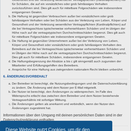
für Schäden, die auf ein vorsätzliches oder grob fahrlässiges Verhalten
zurückzuführen sind. Dies gilt auch für mittelbare Folgeschäden wie insbesondere
entgangenen Gewinn.
Die Haftung ist gegenüber Verbrauchern außer bei vorsätzlichem oder grob
fahrlässigem Verhalten oder bei Schäden aus der Verletzung von Leben, Körper und
Gesundheit und der Verletzung wesentlicher Vertragspflichten (Kardinalpflichten) auf
die bei Vertragsschluss typischerweise vorhersehbaren Schäden und im übrigen der
Höhe nach auf die vertragstypischen Durchschnittsschäden begrenzt. Dies gilt auch
für mittelbare Folgeschäden wie insbesondere entgangenen Gewinn.
Die Haftung ist gegenüber Unternehmern außer bei der Verletzung von Leben,
Körper und Gesundheit oder vorsätzlichem oder grob fahrlässigem Verhalten des
Betreibers auf die bei Vertragsschluss typischerweise vorhersehbaren Schäden und
im Übrigen der Höhe nach auf die vertragstypischen Durchschnittsschäden begrenzt.
Dies gilt auch für mittelbare Schäden, insbesondere entgangenen Gewinn.
Die Haftungsbegrenzung der Absätze a bis c gilt sinngemäß auch zugunsten der
Mitarbeiter und Erfüllungsgehilfen des Betreibers.
Ansprüche für eine Haftung aus zwingendem nationalem Recht bleiben unberührt.
6. ÄNDERUNGSVORBEHALT
Der Betreiber ist berechtigt, die Nutzungsbedingungen und die Datenschutzerklärung
zu ändern. Die Änderung wird dem Nutzer per E-Mail mitgeteilt.
Der Nutzer ist berechtigt, den Änderungen zu widersprechen. Im Falle des
Widerspruchs erlischt das zwischen dem Betreiber und dem Nutzer bestehende
Vertragsverhältnis mit sofortiger Wirkung.
Die Änderungen gelten als anerkannt und verbindlich, wenn der Nutzer den
Änderungen zugestimmt hat.
Informationen über den Umgang mit deinen persönlichen Daten sind in der
Datenschutzerklärung enthalten.
Diese Website nutzt Cookies, um dir den