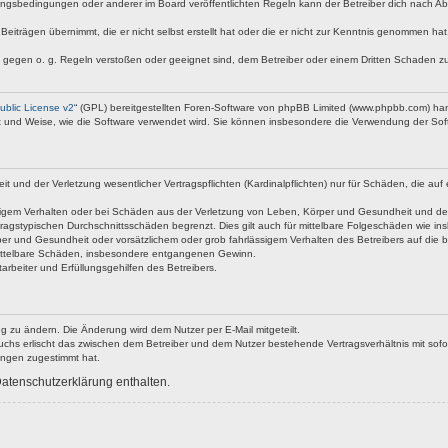
ngsbedingungen oder anderer im Board veröffentlichten Regeln kann der Betreiber dich nach A
Beiträgen übernimmt, die er nicht selbst erstellt hat oder die er nicht zur Kenntnis genommen ha
e gegen o. g. Regeln verstoßen oder geeignet sind, dem Betreiber oder einem Dritten Schaden z
blic License v2
“ (GPL) bereitgestellten Foren-Software von phpBB Limited (www.phpbb.com) ha
rt und Weise, wie die Software verwendet wird. Sie können insbesondere die Verwendung der Soft
nd der Verletzung wesentlicher Vertragspflichten (Kardinalpflichten) nur für Schäden, die auf ei
igem Verhalten oder bei Schäden aus der Verletzung von Leben, Körper und Gesundheit und der Ver
ragstypischen Durchschnittsschäden begrenzt. Dies gilt auch für mittelbare Folgeschäden wie 
er und Gesundheit oder vorsätzlichem oder grob fahrlässigem Verhalten des Betreibers auf die 
 mittelbare Schäden, insbesondere entgangenen Gewinn.
rbeiter und Erfüllungsgehilfen des Betreibers.
g zu ändern. Die Änderung wird dem Nutzer per E-Mail mitgeteilt.
uchs erlischt das zwischen dem Betreiber und dem Nutzer bestehende Vertragsverhältnis mit sofor
ungen zugestimmt hat.
atenschutzerklärung enthalten.