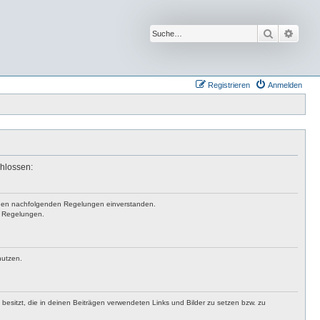
Suche
Erwei
Registrieren
Anmelden
chlossen:
mit den nachfolgenden Regelungen einverstanden.
en Regelungen.
nutzen.
t besitzt, die in deinen Beiträgen verwendeten Links und Bilder zu setzen bzw. zu