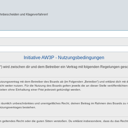
ahnbescheiden und Klageverfahren!
Initiative AW3P - Nutzungsbedingungen
m“) wird zwischen dir und dem Betreiber ein Vertrag mit folgenden Regelungen ges
n Nutzungsvertrag mit dem Betreiber des Boards ab (im Folgenden „Betreiber“) und erklärst dich 
ht weiter nutzen. Für die Nutzung des Boards gelten jeweils die an dieser Stelle veröffentlicht
iten ohne Einhaltung einer Frist jederzeit gekündigt werden.
 und räumlich unbeschränktes und unentgeltliches Recht, deinen Beitrag im Rahmen des Boards zu 
utzungsvertrages bestehen.
egen geltendes Recht oder die guten Sitten verstoßen. Du erklärst insbesondere, dass du das Rech