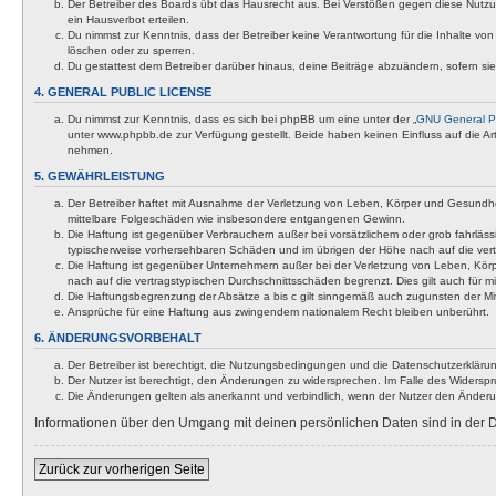
Der Betreiber des Boards übt das Hausrecht aus. Bei Verstößen gegen diese Nutzu
ein Hausverbot erteilen.
Du nimmst zur Kenntnis, dass der Betreiber keine Verantwortung für die Inhalte von 
löschen oder zu sperren.
Du gestattest dem Betreiber darüber hinaus, deine Beiträge abzuändern, sofern si
4. GENERAL PUBLIC LICENSE
Du nimmst zur Kenntnis, dass es sich bei phpBB um eine unter der „
GNU General Pu
unter www.phpbb.de zur Verfügung gestellt. Beide haben keinen Einfluss auf die A
nehmen.
5. GEWÄHRLEISTUNG
Der Betreiber haftet mit Ausnahme der Verletzung von Leben, Körper und Gesundheit u
mittelbare Folgeschäden wie insbesondere entgangenen Gewinn.
Die Haftung ist gegenüber Verbrauchern außer bei vorsätzlichem oder grob fahrläss
typischerweise vorhersehbaren Schäden und im übrigen der Höhe nach auf die vert
Die Haftung ist gegenüber Unternehmern außer bei der Verletzung von Leben, Körp
nach auf die vertragstypischen Durchschnittsschäden begrenzt. Dies gilt auch für
Die Haftungsbegrenzung der Absätze a bis c gilt sinngemäß auch zugunsten der Mita
Ansprüche für eine Haftung aus zwingendem nationalem Recht bleiben unberührt.
6. ÄNDERUNGSVORBEHALT
Der Betreiber ist berechtigt, die Nutzungsbedingungen und die Datenschutzerklärun
Der Nutzer ist berechtigt, den Änderungen zu widersprechen. Im Falle des Widerspr
Die Änderungen gelten als anerkannt und verbindlich, wenn der Nutzer den Änder
Informationen über den Umgang mit deinen persönlichen Daten sind in der D
Zurück zur vorherigen Seite