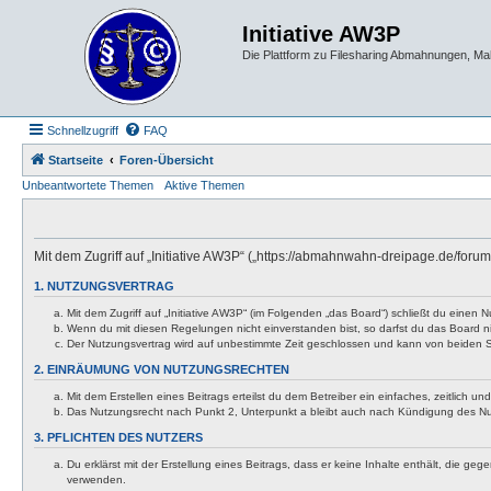
Initiative AW3P
Die Plattform zu Filesharing Abmahnungen, M
Schnellzugriff
FAQ
Startseite
Foren-Übersicht
Unbeantwortete Themen
Aktive Themen
Mit dem Zugriff auf „Initiative AW3P“ („https://abmahnwahn-dreipage.de/foru
1. NUTZUNGSVERTRAG
Mit dem Zugriff auf „Initiative AW3P“ (im Folgenden „das Board“) schließt du eine
Wenn du mit diesen Regelungen nicht einverstanden bist, so darfst du das Board nic
Der Nutzungsvertrag wird auf unbestimmte Zeit geschlossen und kann von beiden Se
2. EINRÄUMUNG VON NUTZUNGSRECHTEN
Mit dem Erstellen eines Beitrags erteilst du dem Betreiber ein einfaches, zeitlich
Das Nutzungsrecht nach Punkt 2, Unterpunkt a bleibt auch nach Kündigung des N
3. PFLICHTEN DES NUTZERS
Du erklärst mit der Erstellung eines Beitrags, dass er keine Inhalte enthält, die g
verwenden.