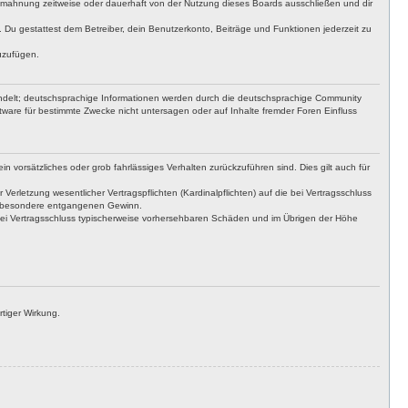
bmahnung zeitweise oder dauerhaft von der Nutzung dieses Boards ausschließen und dir
t. Du gestattest dem Betreiber, dein Benutzerkonto, Beiträge und Funktionen jederzeit zu
uzufügen.
ndelt; deutschsprachige Informationen werden durch die deutschsprachige Community
ware für bestimmte Zwecke nicht untersagen oder auf Inhalte fremder Foren Einfluss
n vorsätzliches oder grob fahrlässiges Verhalten zurückzuführen sind. Dies gilt auch für
letzung wesentlicher Vertragspflichten (Kardinalpflichten) auf die bei Vertragsschluss
insbesondere entgangenen Gewinn.
bei Vertragsschluss typischerweise vorhersehbaren Schäden und im Übrigen der Höhe
tiger Wirkung.