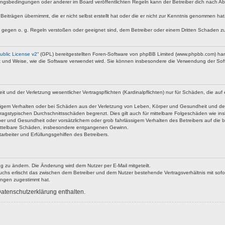
ngsbedingungen oder anderer im Board veröffentlichten Regeln kann der Betreiber dich nach A
Beiträgen übernimmt, die er nicht selbst erstellt hat oder die er nicht zur Kenntnis genommen ha
e gegen o. g. Regeln verstoßen oder geeignet sind, dem Betreiber oder einem Dritten Schaden z
blic License v2
“ (GPL) bereitgestellten Foren-Software von phpBB Limited (www.phpbb.com) ha
rt und Weise, wie die Software verwendet wird. Sie können insbesondere die Verwendung der Soft
nd der Verletzung wesentlicher Vertragspflichten (Kardinalpflichten) nur für Schäden, die auf ei
igem Verhalten oder bei Schäden aus der Verletzung von Leben, Körper und Gesundheit und der Ver
ragstypischen Durchschnittsschäden begrenzt. Dies gilt auch für mittelbare Folgeschäden wie 
er und Gesundheit oder vorsätzlichem oder grob fahrlässigem Verhalten des Betreibers auf die 
 mittelbare Schäden, insbesondere entgangenen Gewinn.
rbeiter und Erfüllungsgehilfen des Betreibers.
g zu ändern. Die Änderung wird dem Nutzer per E-Mail mitgeteilt.
uchs erlischt das zwischen dem Betreiber und dem Nutzer bestehende Vertragsverhältnis mit sofor
ungen zugestimmt hat.
atenschutzerklärung enthalten.