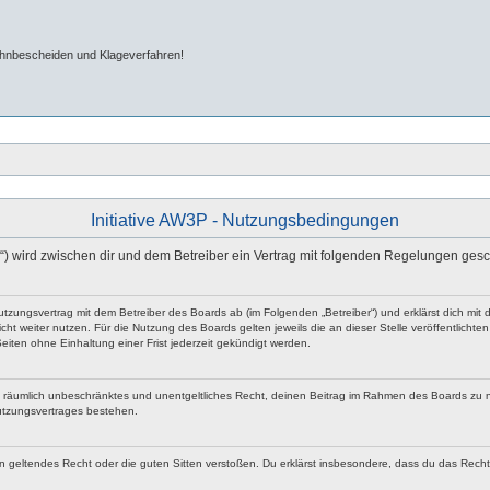
ahnbescheiden und Klageverfahren!
Initiative AW3P - Nutzungsbedingungen
m“) wird zwischen dir und dem Betreiber ein Vertrag mit folgenden Regelungen ges
n Nutzungsvertrag mit dem Betreiber des Boards ab (im Folgenden „Betreiber“) und erklärst dich 
ht weiter nutzen. Für die Nutzung des Boards gelten jeweils die an dieser Stelle veröffentlicht
iten ohne Einhaltung einer Frist jederzeit gekündigt werden.
 und räumlich unbeschränktes und unentgeltliches Recht, deinen Beitrag im Rahmen des Boards zu 
utzungsvertrages bestehen.
egen geltendes Recht oder die guten Sitten verstoßen. Du erklärst insbesondere, dass du das Rech