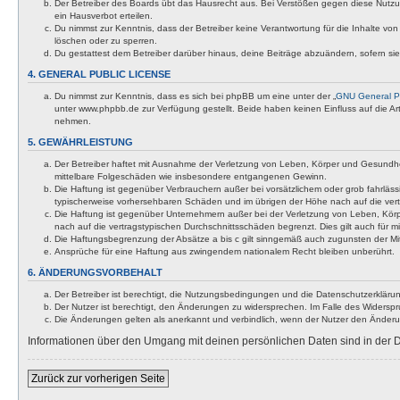
Der Betreiber des Boards übt das Hausrecht aus. Bei Verstößen gegen diese Nutzu
ein Hausverbot erteilen.
Du nimmst zur Kenntnis, dass der Betreiber keine Verantwortung für die Inhalte von 
löschen oder zu sperren.
Du gestattest dem Betreiber darüber hinaus, deine Beiträge abzuändern, sofern si
4. GENERAL PUBLIC LICENSE
Du nimmst zur Kenntnis, dass es sich bei phpBB um eine unter der „
GNU General Pu
unter www.phpbb.de zur Verfügung gestellt. Beide haben keinen Einfluss auf die A
nehmen.
5. GEWÄHRLEISTUNG
Der Betreiber haftet mit Ausnahme der Verletzung von Leben, Körper und Gesundheit u
mittelbare Folgeschäden wie insbesondere entgangenen Gewinn.
Die Haftung ist gegenüber Verbrauchern außer bei vorsätzlichem oder grob fahrläss
typischerweise vorhersehbaren Schäden und im übrigen der Höhe nach auf die vert
Die Haftung ist gegenüber Unternehmern außer bei der Verletzung von Leben, Körp
nach auf die vertragstypischen Durchschnittsschäden begrenzt. Dies gilt auch für
Die Haftungsbegrenzung der Absätze a bis c gilt sinngemäß auch zugunsten der Mita
Ansprüche für eine Haftung aus zwingendem nationalem Recht bleiben unberührt.
6. ÄNDERUNGSVORBEHALT
Der Betreiber ist berechtigt, die Nutzungsbedingungen und die Datenschutzerklärun
Der Nutzer ist berechtigt, den Änderungen zu widersprechen. Im Falle des Widerspr
Die Änderungen gelten als anerkannt und verbindlich, wenn der Nutzer den Änder
Informationen über den Umgang mit deinen persönlichen Daten sind in der D
Zurück zur vorherigen Seite