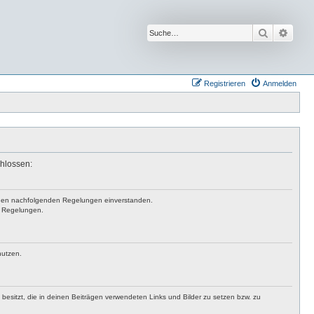
Suche
Erwei
Registrieren
Anmelden
chlossen:
mit den nachfolgenden Regelungen einverstanden.
en Regelungen.
nutzen.
t besitzt, die in deinen Beiträgen verwendeten Links und Bilder zu setzen bzw. zu