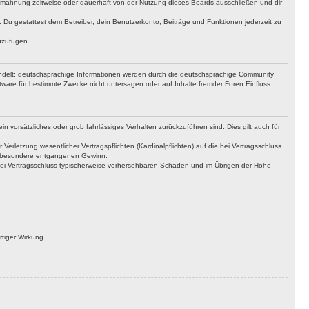
bmahnung zeitweise oder dauerhaft von der Nutzung dieses Boards ausschließen und dir
t. Du gestattest dem Betreiber, dein Benutzerkonto, Beiträge und Funktionen jederzeit zu
uzufügen.
ndelt; deutschsprachige Informationen werden durch die deutschsprachige Community
ware für bestimmte Zwecke nicht untersagen oder auf Inhalte fremder Foren Einfluss
n vorsätzliches oder grob fahrlässiges Verhalten zurückzuführen sind. Dies gilt auch für
letzung wesentlicher Vertragspflichten (Kardinalpflichten) auf die bei Vertragsschluss
insbesondere entgangenen Gewinn.
bei Vertragsschluss typischerweise vorhersehbaren Schäden und im Übrigen der Höhe
tiger Wirkung.