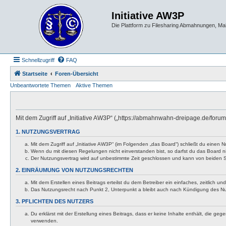
Initiative AW3P
Die Plattform zu Filesharing Abmahnungen, M
Schnellzugriff
FAQ
Startseite
Foren-Übersicht
Unbeantwortete Themen
Aktive Themen
Mit dem Zugriff auf „Initiative AW3P“ („https://abmahnwahn-dreipage.de/foru
1. NUTZUNGSVERTRAG
Mit dem Zugriff auf „Initiative AW3P“ (im Folgenden „das Board“) schließt du eine
Wenn du mit diesen Regelungen nicht einverstanden bist, so darfst du das Board nic
Der Nutzungsvertrag wird auf unbestimmte Zeit geschlossen und kann von beiden Se
2. EINRÄUMUNG VON NUTZUNGSRECHTEN
Mit dem Erstellen eines Beitrags erteilst du dem Betreiber ein einfaches, zeitlich
Das Nutzungsrecht nach Punkt 2, Unterpunkt a bleibt auch nach Kündigung des N
3. PFLICHTEN DES NUTZERS
Du erklärst mit der Erstellung eines Beitrags, dass er keine Inhalte enthält, die g
verwenden.