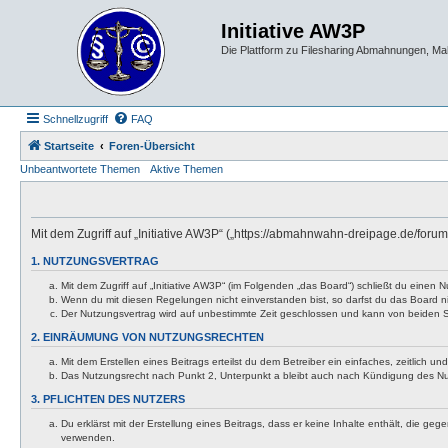
Initiative AW3P
Die Plattform zu Filesharing Abmahnungen, M
Schnellzugriff
FAQ
Startseite
Foren-Übersicht
Unbeantwortete Themen
Aktive Themen
Mit dem Zugriff auf „Initiative AW3P“ („https://abmahnwahn-dreipage.de/foru
1. NUTZUNGSVERTRAG
Mit dem Zugriff auf „Initiative AW3P“ (im Folgenden „das Board“) schließt du eine
Wenn du mit diesen Regelungen nicht einverstanden bist, so darfst du das Board nic
Der Nutzungsvertrag wird auf unbestimmte Zeit geschlossen und kann von beiden Se
2. EINRÄUMUNG VON NUTZUNGSRECHTEN
Mit dem Erstellen eines Beitrags erteilst du dem Betreiber ein einfaches, zeitlich
Das Nutzungsrecht nach Punkt 2, Unterpunkt a bleibt auch nach Kündigung des N
3. PFLICHTEN DES NUTZERS
Du erklärst mit der Erstellung eines Beitrags, dass er keine Inhalte enthält, die g
verwenden.