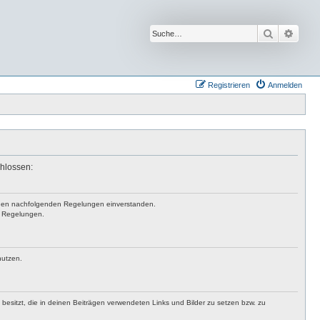
Suche
Erwei
Registrieren
Anmelden
chlossen:
mit den nachfolgenden Regelungen einverstanden.
en Regelungen.
nutzen.
t besitzt, die in deinen Beiträgen verwendeten Links und Bilder zu setzen bzw. zu