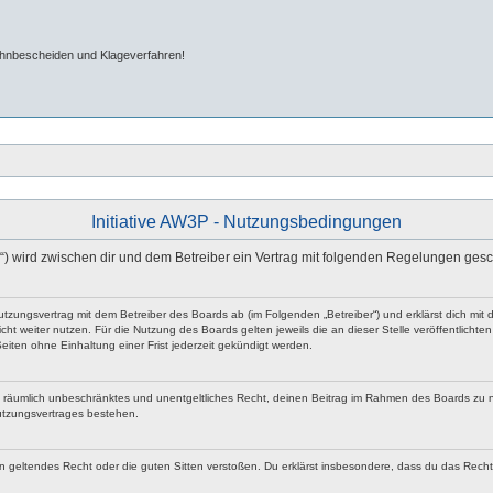
ahnbescheiden und Klageverfahren!
Initiative AW3P - Nutzungsbedingungen
m“) wird zwischen dir und dem Betreiber ein Vertrag mit folgenden Regelungen ges
n Nutzungsvertrag mit dem Betreiber des Boards ab (im Folgenden „Betreiber“) und erklärst dich 
ht weiter nutzen. Für die Nutzung des Boards gelten jeweils die an dieser Stelle veröffentlicht
iten ohne Einhaltung einer Frist jederzeit gekündigt werden.
 und räumlich unbeschränktes und unentgeltliches Recht, deinen Beitrag im Rahmen des Boards zu 
utzungsvertrages bestehen.
egen geltendes Recht oder die guten Sitten verstoßen. Du erklärst insbesondere, dass du das Rech