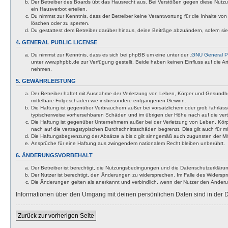
Der Betreiber des Boards übt das Hausrecht aus. Bei Verstößen gegen diese Nutzu
ein Hausverbot erteilen.
Du nimmst zur Kenntnis, dass der Betreiber keine Verantwortung für die Inhalte von 
löschen oder zu sperren.
Du gestattest dem Betreiber darüber hinaus, deine Beiträge abzuändern, sofern si
4. GENERAL PUBLIC LICENSE
Du nimmst zur Kenntnis, dass es sich bei phpBB um eine unter der „
GNU General Pu
unter www.phpbb.de zur Verfügung gestellt. Beide haben keinen Einfluss auf die A
nehmen.
5. GEWÄHRLEISTUNG
Der Betreiber haftet mit Ausnahme der Verletzung von Leben, Körper und Gesundheit u
mittelbare Folgeschäden wie insbesondere entgangenen Gewinn.
Die Haftung ist gegenüber Verbrauchern außer bei vorsätzlichem oder grob fahrläss
typischerweise vorhersehbaren Schäden und im übrigen der Höhe nach auf die vert
Die Haftung ist gegenüber Unternehmern außer bei der Verletzung von Leben, Körp
nach auf die vertragstypischen Durchschnittsschäden begrenzt. Dies gilt auch für
Die Haftungsbegrenzung der Absätze a bis c gilt sinngemäß auch zugunsten der Mita
Ansprüche für eine Haftung aus zwingendem nationalem Recht bleiben unberührt.
6. ÄNDERUNGSVORBEHALT
Der Betreiber ist berechtigt, die Nutzungsbedingungen und die Datenschutzerklärun
Der Nutzer ist berechtigt, den Änderungen zu widersprechen. Im Falle des Widerspr
Die Änderungen gelten als anerkannt und verbindlich, wenn der Nutzer den Änder
Informationen über den Umgang mit deinen persönlichen Daten sind in der D
Zurück zur vorherigen Seite