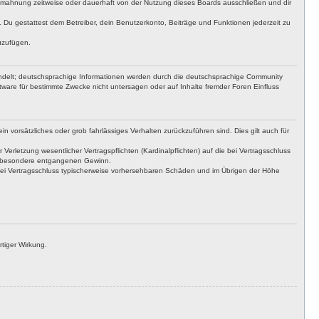
bmahnung zeitweise oder dauerhaft von der Nutzung dieses Boards ausschließen und dir
t. Du gestattest dem Betreiber, dein Benutzerkonto, Beiträge und Funktionen jederzeit zu
uzufügen.
ndelt; deutschsprachige Informationen werden durch die deutschsprachige Community
ware für bestimmte Zwecke nicht untersagen oder auf Inhalte fremder Foren Einfluss
n vorsätzliches oder grob fahrlässiges Verhalten zurückzuführen sind. Dies gilt auch für
letzung wesentlicher Vertragspflichten (Kardinalpflichten) auf die bei Vertragsschluss
insbesondere entgangenen Gewinn.
bei Vertragsschluss typischerweise vorhersehbaren Schäden und im Übrigen der Höhe
tiger Wirkung.