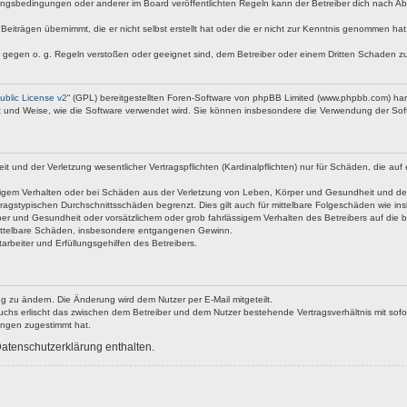
ngsbedingungen oder anderer im Board veröffentlichten Regeln kann der Betreiber dich nach A
Beiträgen übernimmt, die er nicht selbst erstellt hat oder die er nicht zur Kenntnis genommen ha
e gegen o. g. Regeln verstoßen oder geeignet sind, dem Betreiber oder einem Dritten Schaden z
blic License v2
“ (GPL) bereitgestellten Foren-Software von phpBB Limited (www.phpbb.com) ha
rt und Weise, wie die Software verwendet wird. Sie können insbesondere die Verwendung der Soft
nd der Verletzung wesentlicher Vertragspflichten (Kardinalpflichten) nur für Schäden, die auf ei
igem Verhalten oder bei Schäden aus der Verletzung von Leben, Körper und Gesundheit und der Ver
ragstypischen Durchschnittsschäden begrenzt. Dies gilt auch für mittelbare Folgeschäden wie 
er und Gesundheit oder vorsätzlichem oder grob fahrlässigem Verhalten des Betreibers auf die 
 mittelbare Schäden, insbesondere entgangenen Gewinn.
rbeiter und Erfüllungsgehilfen des Betreibers.
g zu ändern. Die Änderung wird dem Nutzer per E-Mail mitgeteilt.
uchs erlischt das zwischen dem Betreiber und dem Nutzer bestehende Vertragsverhältnis mit sofor
ungen zugestimmt hat.
atenschutzerklärung enthalten.