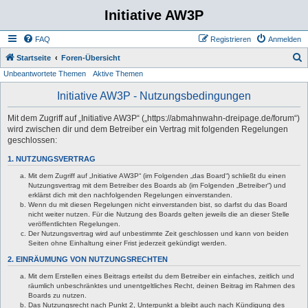
Initiative AW3P
FAQ
Registrieren
Anmelden
S
Startseite
Foren-Übersicht
Unbeantwortete Themen
Aktive Themen
u
c
Initiative AW3P - Nutzungsbedingungen
h
Mit dem Zugriff auf „Initiative AW3P“ („https://abmahnwahn-dreipage.de/forum“)
e
wird zwischen dir und dem Betreiber ein Vertrag mit folgenden Regelungen
geschlossen:
1. NUTZUNGSVERTRAG
Mit dem Zugriff auf „Initiative AW3P“ (im Folgenden „das Board“) schließt du einen
Nutzungsvertrag mit dem Betreiber des Boards ab (im Folgenden „Betreiber“) und
erklärst dich mit den nachfolgenden Regelungen einverstanden.
Wenn du mit diesen Regelungen nicht einverstanden bist, so darfst du das Board
nicht weiter nutzen. Für die Nutzung des Boards gelten jeweils die an dieser Stelle
veröffentlichten Regelungen.
Der Nutzungsvertrag wird auf unbestimmte Zeit geschlossen und kann von beiden
Seiten ohne Einhaltung einer Frist jederzeit gekündigt werden.
2. EINRÄUMUNG VON NUTZUNGSRECHTEN
Mit dem Erstellen eines Beitrags erteilst du dem Betreiber ein einfaches, zeitlich und
räumlich unbeschränktes und unentgeltliches Recht, deinen Beitrag im Rahmen des
Boards zu nutzen.
Das Nutzungsrecht nach Punkt 2, Unterpunkt a bleibt auch nach Kündigung des