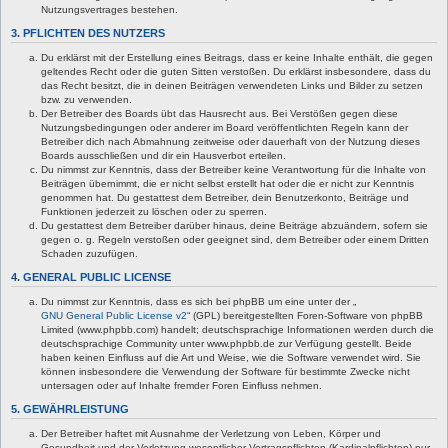
Nutzungsvertrages bestehen.
3. PFLICHTEN DES NUTZERS
Du erklärst mit der Erstellung eines Beitrags, dass er keine Inhalte enthält, die gegen
geltendes Recht oder die guten Sitten verstoßen. Du erklärst insbesondere, dass du
das Recht besitzt, die in deinen Beiträgen verwendeten Links und Bilder zu setzen
bzw. zu verwenden.
Der Betreiber des Boards übt das Hausrecht aus. Bei Verstößen gegen diese
Nutzungsbedingungen oder anderer im Board veröffentlichten Regeln kann der
Betreiber dich nach Abmahnung zeitweise oder dauerhaft von der Nutzung dieses
Boards ausschließen und dir ein Hausverbot erteilen.
Du nimmst zur Kenntnis, dass der Betreiber keine Verantwortung für die Inhalte von
Beiträgen übernimmt, die er nicht selbst erstellt hat oder die er nicht zur Kenntnis
genommen hat. Du gestattest dem Betreiber, dein Benutzerkonto, Beiträge und
Funktionen jederzeit zu löschen oder zu sperren.
Du gestattest dem Betreiber darüber hinaus, deine Beiträge abzuändern, sofern sie
gegen o. g. Regeln verstoßen oder geeignet sind, dem Betreiber oder einem Dritten
Schaden zuzufügen.
4. GENERAL PUBLIC LICENSE
Du nimmst zur Kenntnis, dass es sich bei phpBB um eine unter der „
GNU General Public License v2
“ (GPL) bereitgestellten Foren-Software von phpBB
Limited (www.phpbb.com) handelt; deutschsprachige Informationen werden durch die
deutschsprachige Community unter www.phpbb.de zur Verfügung gestellt. Beide
haben keinen Einfluss auf die Art und Weise, wie die Software verwendet wird. Sie
können insbesondere die Verwendung der Software für bestimmte Zwecke nicht
untersagen oder auf Inhalte fremder Foren Einfluss nehmen.
5. GEWÄHRLEISTUNG
Der Betreiber haftet mit Ausnahme der Verletzung von Leben, Körper und
Gesundheit und der Verletzung wesentlicher Vertragspflichten (Kardinalpflichten) nur