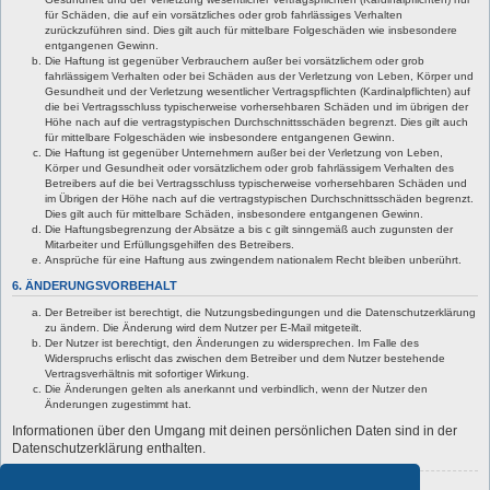
für Schäden, die auf ein vorsätzliches oder grob fahrlässiges Verhalten
zurückzuführen sind. Dies gilt auch für mittelbare Folgeschäden wie insbesondere
entgangenen Gewinn.
Die Haftung ist gegenüber Verbrauchern außer bei vorsätzlichem oder grob
fahrlässigem Verhalten oder bei Schäden aus der Verletzung von Leben, Körper und
Gesundheit und der Verletzung wesentlicher Vertragspflichten (Kardinalpflichten) auf
die bei Vertragsschluss typischerweise vorhersehbaren Schäden und im übrigen der
Höhe nach auf die vertragstypischen Durchschnittsschäden begrenzt. Dies gilt auch
für mittelbare Folgeschäden wie insbesondere entgangenen Gewinn.
Die Haftung ist gegenüber Unternehmern außer bei der Verletzung von Leben,
Körper und Gesundheit oder vorsätzlichem oder grob fahrlässigem Verhalten des
Betreibers auf die bei Vertragsschluss typischerweise vorhersehbaren Schäden und
im Übrigen der Höhe nach auf die vertragstypischen Durchschnittsschäden begrenzt.
Dies gilt auch für mittelbare Schäden, insbesondere entgangenen Gewinn.
Die Haftungsbegrenzung der Absätze a bis c gilt sinngemäß auch zugunsten der
Mitarbeiter und Erfüllungsgehilfen des Betreibers.
Ansprüche für eine Haftung aus zwingendem nationalem Recht bleiben unberührt.
6. ÄNDERUNGSVORBEHALT
Der Betreiber ist berechtigt, die Nutzungsbedingungen und die Datenschutzerklärung
zu ändern. Die Änderung wird dem Nutzer per E-Mail mitgeteilt.
Der Nutzer ist berechtigt, den Änderungen zu widersprechen. Im Falle des
Widerspruchs erlischt das zwischen dem Betreiber und dem Nutzer bestehende
Vertragsverhältnis mit sofortiger Wirkung.
Die Änderungen gelten als anerkannt und verbindlich, wenn der Nutzer den
Änderungen zugestimmt hat.
Informationen über den Umgang mit deinen persönlichen Daten sind in der
Datenschutzerklärung enthalten.