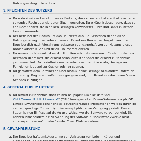
Nutzungsvertrages bestehen.
3. PFLICHTEN DES NUTZERS
Du erklärst mit der Erstellung eines Beitrags, dass er keine Inhalte enthält, die gegen
geltendes Recht oder die guten Sitten verstoßen. Du erklärst insbesondere, dass du
das Recht besitzt, die in deinen Beiträgen verwendeten Links und Bilder zu setzen
bzw. zu verwenden.
Der Betreiber des Boards übt das Hausrecht aus. Bei Verstößen gegen diese
Nutzungsbedingungen oder anderer im Board veröffentlichten Regeln kann der
Betreiber dich nach Abmahnung zeitweise oder dauerhaft von der Nutzung dieses
Boards ausschließen und dir ein Hausverbot erteilen.
Du nimmst zur Kenntnis, dass der Betreiber keine Verantwortung für die Inhalte von
Beiträgen übernimmt, die er nicht selbst erstellt hat oder die er nicht zur Kenntnis
genommen hat. Du gestattest dem Betreiber, dein Benutzerkonto, Beiträge und
Funktionen jederzeit zu löschen oder zu sperren.
Du gestattest dem Betreiber darüber hinaus, deine Beiträge abzuändern, sofern sie
gegen o. g. Regeln verstoßen oder geeignet sind, dem Betreiber oder einem Dritten
Schaden zuzufügen.
4. GENERAL PUBLIC LICENSE
Du nimmst zur Kenntnis, dass es sich bei phpBB um eine unter der „
GNU General Public License v2
“ (GPL) bereitgestellten Foren-Software von phpBB
Limited (www.phpbb.com) handelt; deutschsprachige Informationen werden durch die
deutschsprachige Community unter www.phpbb.de zur Verfügung gestellt. Beide
haben keinen Einfluss auf die Art und Weise, wie die Software verwendet wird. Sie
können insbesondere die Verwendung der Software für bestimmte Zwecke nicht
untersagen oder auf Inhalte fremder Foren Einfluss nehmen.
5. GEWÄHRLEISTUNG
Der Betreiber haftet mit Ausnahme der Verletzung von Leben, Körper und
Gesundheit und der Verletzung wesentlicher Vertragspflichten (Kardinalpflichten) nur