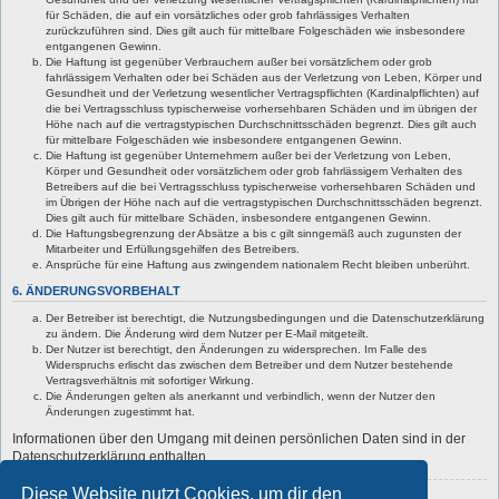
für Schäden, die auf ein vorsätzliches oder grob fahrlässiges Verhalten
zurückzuführen sind. Dies gilt auch für mittelbare Folgeschäden wie insbesondere
entgangenen Gewinn.
Die Haftung ist gegenüber Verbrauchern außer bei vorsätzlichem oder grob
fahrlässigem Verhalten oder bei Schäden aus der Verletzung von Leben, Körper und
Gesundheit und der Verletzung wesentlicher Vertragspflichten (Kardinalpflichten) auf
die bei Vertragsschluss typischerweise vorhersehbaren Schäden und im übrigen der
Höhe nach auf die vertragstypischen Durchschnittsschäden begrenzt. Dies gilt auch
für mittelbare Folgeschäden wie insbesondere entgangenen Gewinn.
Die Haftung ist gegenüber Unternehmern außer bei der Verletzung von Leben,
Körper und Gesundheit oder vorsätzlichem oder grob fahrlässigem Verhalten des
Betreibers auf die bei Vertragsschluss typischerweise vorhersehbaren Schäden und
im Übrigen der Höhe nach auf die vertragstypischen Durchschnittsschäden begrenzt.
Dies gilt auch für mittelbare Schäden, insbesondere entgangenen Gewinn.
Die Haftungsbegrenzung der Absätze a bis c gilt sinngemäß auch zugunsten der
Mitarbeiter und Erfüllungsgehilfen des Betreibers.
Ansprüche für eine Haftung aus zwingendem nationalem Recht bleiben unberührt.
6. ÄNDERUNGSVORBEHALT
Der Betreiber ist berechtigt, die Nutzungsbedingungen und die Datenschutzerklärung
zu ändern. Die Änderung wird dem Nutzer per E-Mail mitgeteilt.
Der Nutzer ist berechtigt, den Änderungen zu widersprechen. Im Falle des
Widerspruchs erlischt das zwischen dem Betreiber und dem Nutzer bestehende
Vertragsverhältnis mit sofortiger Wirkung.
Die Änderungen gelten als anerkannt und verbindlich, wenn der Nutzer den
Änderungen zugestimmt hat.
Informationen über den Umgang mit deinen persönlichen Daten sind in der
Datenschutzerklärung enthalten.
Diese Website nutzt Cookies, um dir den