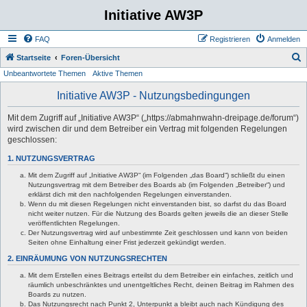
Initiative AW3P
FAQ
Registrieren
Anmelden
S
Startseite
Foren-Übersicht
Unbeantwortete Themen
Aktive Themen
u
c
Initiative AW3P - Nutzungsbedingungen
h
Mit dem Zugriff auf „Initiative AW3P“ („https://abmahnwahn-dreipage.de/forum“)
e
wird zwischen dir und dem Betreiber ein Vertrag mit folgenden Regelungen
geschlossen:
1. NUTZUNGSVERTRAG
Mit dem Zugriff auf „Initiative AW3P“ (im Folgenden „das Board“) schließt du einen
Nutzungsvertrag mit dem Betreiber des Boards ab (im Folgenden „Betreiber“) und
erklärst dich mit den nachfolgenden Regelungen einverstanden.
Wenn du mit diesen Regelungen nicht einverstanden bist, so darfst du das Board
nicht weiter nutzen. Für die Nutzung des Boards gelten jeweils die an dieser Stelle
veröffentlichten Regelungen.
Der Nutzungsvertrag wird auf unbestimmte Zeit geschlossen und kann von beiden
Seiten ohne Einhaltung einer Frist jederzeit gekündigt werden.
2. EINRÄUMUNG VON NUTZUNGSRECHTEN
Mit dem Erstellen eines Beitrags erteilst du dem Betreiber ein einfaches, zeitlich und
räumlich unbeschränktes und unentgeltliches Recht, deinen Beitrag im Rahmen des
Boards zu nutzen.
Das Nutzungsrecht nach Punkt 2, Unterpunkt a bleibt auch nach Kündigung des