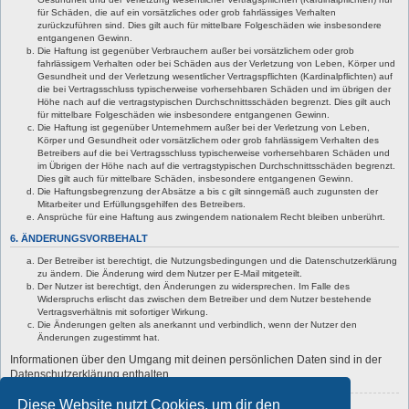
für Schäden, die auf ein vorsätzliches oder grob fahrlässiges Verhalten
zurückzuführen sind. Dies gilt auch für mittelbare Folgeschäden wie insbesondere
entgangenen Gewinn.
Die Haftung ist gegenüber Verbrauchern außer bei vorsätzlichem oder grob
fahrlässigem Verhalten oder bei Schäden aus der Verletzung von Leben, Körper und
Gesundheit und der Verletzung wesentlicher Vertragspflichten (Kardinalpflichten) auf
die bei Vertragsschluss typischerweise vorhersehbaren Schäden und im übrigen der
Höhe nach auf die vertragstypischen Durchschnittsschäden begrenzt. Dies gilt auch
für mittelbare Folgeschäden wie insbesondere entgangenen Gewinn.
Die Haftung ist gegenüber Unternehmern außer bei der Verletzung von Leben,
Körper und Gesundheit oder vorsätzlichem oder grob fahrlässigem Verhalten des
Betreibers auf die bei Vertragsschluss typischerweise vorhersehbaren Schäden und
im Übrigen der Höhe nach auf die vertragstypischen Durchschnittsschäden begrenzt.
Dies gilt auch für mittelbare Schäden, insbesondere entgangenen Gewinn.
Die Haftungsbegrenzung der Absätze a bis c gilt sinngemäß auch zugunsten der
Mitarbeiter und Erfüllungsgehilfen des Betreibers.
Ansprüche für eine Haftung aus zwingendem nationalem Recht bleiben unberührt.
6. ÄNDERUNGSVORBEHALT
Der Betreiber ist berechtigt, die Nutzungsbedingungen und die Datenschutzerklärung
zu ändern. Die Änderung wird dem Nutzer per E-Mail mitgeteilt.
Der Nutzer ist berechtigt, den Änderungen zu widersprechen. Im Falle des
Widerspruchs erlischt das zwischen dem Betreiber und dem Nutzer bestehende
Vertragsverhältnis mit sofortiger Wirkung.
Die Änderungen gelten als anerkannt und verbindlich, wenn der Nutzer den
Änderungen zugestimmt hat.
Informationen über den Umgang mit deinen persönlichen Daten sind in der
Datenschutzerklärung enthalten.
Diese Website nutzt Cookies, um dir den