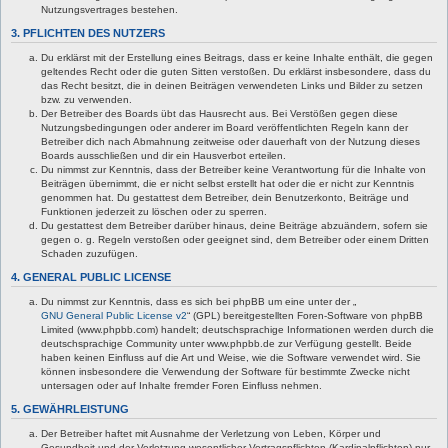
Nutzungsvertrages bestehen.
3. PFLICHTEN DES NUTZERS
Du erklärst mit der Erstellung eines Beitrags, dass er keine Inhalte enthält, die gegen
geltendes Recht oder die guten Sitten verstoßen. Du erklärst insbesondere, dass du
das Recht besitzt, die in deinen Beiträgen verwendeten Links und Bilder zu setzen
bzw. zu verwenden.
Der Betreiber des Boards übt das Hausrecht aus. Bei Verstößen gegen diese
Nutzungsbedingungen oder anderer im Board veröffentlichten Regeln kann der
Betreiber dich nach Abmahnung zeitweise oder dauerhaft von der Nutzung dieses
Boards ausschließen und dir ein Hausverbot erteilen.
Du nimmst zur Kenntnis, dass der Betreiber keine Verantwortung für die Inhalte von
Beiträgen übernimmt, die er nicht selbst erstellt hat oder die er nicht zur Kenntnis
genommen hat. Du gestattest dem Betreiber, dein Benutzerkonto, Beiträge und
Funktionen jederzeit zu löschen oder zu sperren.
Du gestattest dem Betreiber darüber hinaus, deine Beiträge abzuändern, sofern sie
gegen o. g. Regeln verstoßen oder geeignet sind, dem Betreiber oder einem Dritten
Schaden zuzufügen.
4. GENERAL PUBLIC LICENSE
Du nimmst zur Kenntnis, dass es sich bei phpBB um eine unter der „
GNU General Public License v2
“ (GPL) bereitgestellten Foren-Software von phpBB
Limited (www.phpbb.com) handelt; deutschsprachige Informationen werden durch die
deutschsprachige Community unter www.phpbb.de zur Verfügung gestellt. Beide
haben keinen Einfluss auf die Art und Weise, wie die Software verwendet wird. Sie
können insbesondere die Verwendung der Software für bestimmte Zwecke nicht
untersagen oder auf Inhalte fremder Foren Einfluss nehmen.
5. GEWÄHRLEISTUNG
Der Betreiber haftet mit Ausnahme der Verletzung von Leben, Körper und
Gesundheit und der Verletzung wesentlicher Vertragspflichten (Kardinalpflichten) nur