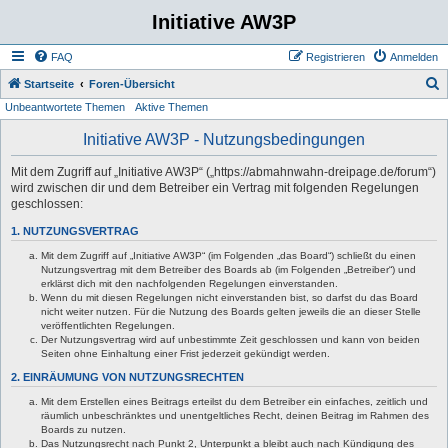
Initiative AW3P
FAQ
Registrieren
Anmelden
S
Startseite
Foren-Übersicht
Unbeantwortete Themen
Aktive Themen
u
c
Initiative AW3P - Nutzungsbedingungen
h
Mit dem Zugriff auf „Initiative AW3P“ („https://abmahnwahn-dreipage.de/forum“)
e
wird zwischen dir und dem Betreiber ein Vertrag mit folgenden Regelungen
geschlossen:
1. NUTZUNGSVERTRAG
Mit dem Zugriff auf „Initiative AW3P“ (im Folgenden „das Board“) schließt du einen
Nutzungsvertrag mit dem Betreiber des Boards ab (im Folgenden „Betreiber“) und
erklärst dich mit den nachfolgenden Regelungen einverstanden.
Wenn du mit diesen Regelungen nicht einverstanden bist, so darfst du das Board
nicht weiter nutzen. Für die Nutzung des Boards gelten jeweils die an dieser Stelle
veröffentlichten Regelungen.
Der Nutzungsvertrag wird auf unbestimmte Zeit geschlossen und kann von beiden
Seiten ohne Einhaltung einer Frist jederzeit gekündigt werden.
2. EINRÄUMUNG VON NUTZUNGSRECHTEN
Mit dem Erstellen eines Beitrags erteilst du dem Betreiber ein einfaches, zeitlich und
räumlich unbeschränktes und unentgeltliches Recht, deinen Beitrag im Rahmen des
Boards zu nutzen.
Das Nutzungsrecht nach Punkt 2, Unterpunkt a bleibt auch nach Kündigung des