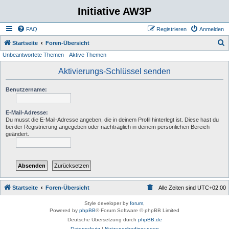
Initiative AW3P
FAQ
Registrieren
Anmelden
S
Startseite
Foren-Übersicht
Unbeantwortete Themen
Aktive Themen
u
c
Aktivierungs-Schlüssel senden
h
Benutzername:
e
E-Mail-Adresse:
Du musst die E-Mail-Adresse angeben, die in deinem Profil hinterlegt ist. Diese hast du
bei der Registrierung angegeben oder nachträglich in deinem persönlichen Bereich
geändert.
Startseite
Foren-Übersicht
Alle Zeiten sind
UTC+02:00
Style developer by
forum
,
Powered by
phpBB
® Forum Software © phpBB Limited
Deutsche Übersetzung durch
phpBB.de
Datenschutz
|
Nutzungsbedingungen