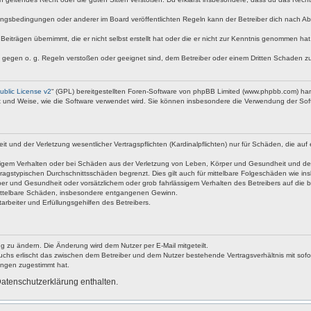
ngsbedingungen oder anderer im Board veröffentlichten Regeln kann der Betreiber dich nach A
Beiträgen übernimmt, die er nicht selbst erstellt hat oder die er nicht zur Kenntnis genommen ha
e gegen o. g. Regeln verstoßen oder geeignet sind, dem Betreiber oder einem Dritten Schaden z
blic License v2
“ (GPL) bereitgestellten Foren-Software von phpBB Limited (www.phpbb.com) ha
rt und Weise, wie die Software verwendet wird. Sie können insbesondere die Verwendung der Soft
nd der Verletzung wesentlicher Vertragspflichten (Kardinalpflichten) nur für Schäden, die auf ei
igem Verhalten oder bei Schäden aus der Verletzung von Leben, Körper und Gesundheit und der Ver
ragstypischen Durchschnittsschäden begrenzt. Dies gilt auch für mittelbare Folgeschäden wie 
er und Gesundheit oder vorsätzlichem oder grob fahrlässigem Verhalten des Betreibers auf die 
 mittelbare Schäden, insbesondere entgangenen Gewinn.
rbeiter und Erfüllungsgehilfen des Betreibers.
g zu ändern. Die Änderung wird dem Nutzer per E-Mail mitgeteilt.
uchs erlischt das zwischen dem Betreiber und dem Nutzer bestehende Vertragsverhältnis mit sofor
ungen zugestimmt hat.
atenschutzerklärung enthalten.