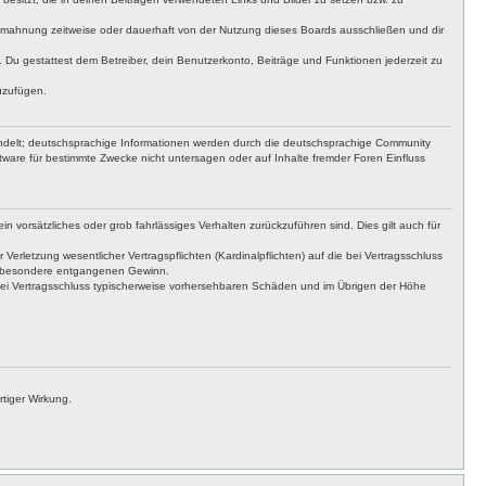
bmahnung zeitweise oder dauerhaft von der Nutzung dieses Boards ausschließen und dir
t. Du gestattest dem Betreiber, dein Benutzerkonto, Beiträge und Funktionen jederzeit zu
uzufügen.
ndelt; deutschsprachige Informationen werden durch die deutschsprachige Community
ware für bestimmte Zwecke nicht untersagen oder auf Inhalte fremder Foren Einfluss
n vorsätzliches oder grob fahrlässiges Verhalten zurückzuführen sind. Dies gilt auch für
letzung wesentlicher Vertragspflichten (Kardinalpflichten) auf die bei Vertragsschluss
insbesondere entgangenen Gewinn.
bei Vertragsschluss typischerweise vorhersehbaren Schäden und im Übrigen der Höhe
tiger Wirkung.