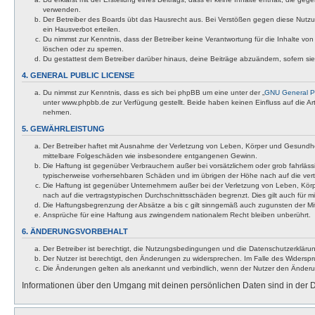
verwenden.
Der Betreiber des Boards übt das Hausrecht aus. Bei Verstößen gegen diese Nutzu
ein Hausverbot erteilen.
Du nimmst zur Kenntnis, dass der Betreiber keine Verantwortung für die Inhalte von 
löschen oder zu sperren.
Du gestattest dem Betreiber darüber hinaus, deine Beiträge abzuändern, sofern si
4. GENERAL PUBLIC LICENSE
Du nimmst zur Kenntnis, dass es sich bei phpBB um eine unter der „
GNU General Pu
unter www.phpbb.de zur Verfügung gestellt. Beide haben keinen Einfluss auf die A
nehmen.
5. GEWÄHRLEISTUNG
Der Betreiber haftet mit Ausnahme der Verletzung von Leben, Körper und Gesundheit u
mittelbare Folgeschäden wie insbesondere entgangenen Gewinn.
Die Haftung ist gegenüber Verbrauchern außer bei vorsätzlichem oder grob fahrläss
typischerweise vorhersehbaren Schäden und im übrigen der Höhe nach auf die vert
Die Haftung ist gegenüber Unternehmern außer bei der Verletzung von Leben, Körp
nach auf die vertragstypischen Durchschnittsschäden begrenzt. Dies gilt auch für
Die Haftungsbegrenzung der Absätze a bis c gilt sinngemäß auch zugunsten der Mita
Ansprüche für eine Haftung aus zwingendem nationalem Recht bleiben unberührt.
6. ÄNDERUNGSVORBEHALT
Der Betreiber ist berechtigt, die Nutzungsbedingungen und die Datenschutzerklärun
Der Nutzer ist berechtigt, den Änderungen zu widersprechen. Im Falle des Widerspr
Die Änderungen gelten als anerkannt und verbindlich, wenn der Nutzer den Änder
Informationen über den Umgang mit deinen persönlichen Daten sind in der D