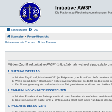
Initiative AW3P
Die Plattform zu Filesharing Abmahnungen, M
Schnellzugriff
FAQ
Startseite
Foren-Übersicht
Unbeantwortete Themen
Aktive Themen
Mit dem Zugriff auf „Initiative AW3P“ („https://abmahnwahn-dreipage.de/foru
1. NUTZUNGSVERTRAG
Mit dem Zugriff auf „Initiative AW3P“ (im Folgenden „das Board“) schließt du eine
Wenn du mit diesen Regelungen nicht einverstanden bist, so darfst du das Board nic
Der Nutzungsvertrag wird auf unbestimmte Zeit geschlossen und kann von beiden Se
2. EINRÄUMUNG VON NUTZUNGSRECHTEN
Mit dem Erstellen eines Beitrags erteilst du dem Betreiber ein einfaches, zeitlich
Das Nutzungsrecht nach Punkt 2, Unterpunkt a bleibt auch nach Kündigung des N
3. PFLICHTEN DES NUTZERS
Du erklärst mit der Erstellung eines Beitrags, dass er keine Inhalte enthält, die g