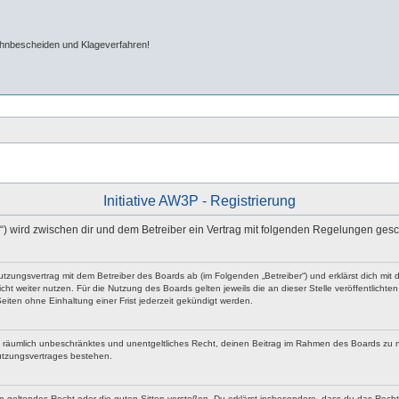
ahnbescheiden und Klageverfahren!
Initiative AW3P - Registrierung
m“) wird zwischen dir und dem Betreiber ein Vertrag mit folgenden Regelungen ges
n Nutzungsvertrag mit dem Betreiber des Boards ab (im Folgenden „Betreiber“) und erklärst dich 
ht weiter nutzen. Für die Nutzung des Boards gelten jeweils die an dieser Stelle veröffentlicht
iten ohne Einhaltung einer Frist jederzeit gekündigt werden.
 und räumlich unbeschränktes und unentgeltliches Recht, deinen Beitrag im Rahmen des Boards zu 
utzungsvertrages bestehen.
egen geltendes Recht oder die guten Sitten verstoßen. Du erklärst insbesondere, dass du das Rech