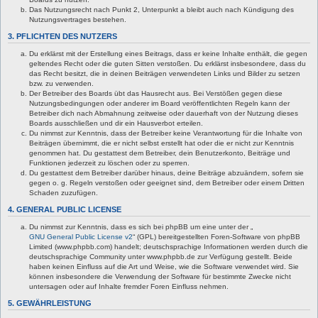
Das Nutzungsrecht nach Punkt 2, Unterpunkt a bleibt auch nach Kündigung des
Nutzungsvertrages bestehen.
3. PFLICHTEN DES NUTZERS
Du erklärst mit der Erstellung eines Beitrags, dass er keine Inhalte enthält, die gegen
geltendes Recht oder die guten Sitten verstoßen. Du erklärst insbesondere, dass du
das Recht besitzt, die in deinen Beiträgen verwendeten Links und Bilder zu setzen
bzw. zu verwenden.
Der Betreiber des Boards übt das Hausrecht aus. Bei Verstößen gegen diese
Nutzungsbedingungen oder anderer im Board veröffentlichten Regeln kann der
Betreiber dich nach Abmahnung zeitweise oder dauerhaft von der Nutzung dieses
Boards ausschließen und dir ein Hausverbot erteilen.
Du nimmst zur Kenntnis, dass der Betreiber keine Verantwortung für die Inhalte von
Beiträgen übernimmt, die er nicht selbst erstellt hat oder die er nicht zur Kenntnis
genommen hat. Du gestattest dem Betreiber, dein Benutzerkonto, Beiträge und
Funktionen jederzeit zu löschen oder zu sperren.
Du gestattest dem Betreiber darüber hinaus, deine Beiträge abzuändern, sofern sie
gegen o. g. Regeln verstoßen oder geeignet sind, dem Betreiber oder einem Dritten
Schaden zuzufügen.
4. GENERAL PUBLIC LICENSE
Du nimmst zur Kenntnis, dass es sich bei phpBB um eine unter der „
GNU General Public License v2
“ (GPL) bereitgestellten Foren-Software von phpBB
Limited (www.phpbb.com) handelt; deutschsprachige Informationen werden durch die
deutschsprachige Community unter www.phpbb.de zur Verfügung gestellt. Beide
haben keinen Einfluss auf die Art und Weise, wie die Software verwendet wird. Sie
können insbesondere die Verwendung der Software für bestimmte Zwecke nicht
untersagen oder auf Inhalte fremder Foren Einfluss nehmen.
5. GEWÄHRLEISTUNG