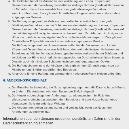
Der Betreiber haftet mit Ausnahme der Verletzung von Leben, Körper und
Gesundheit und der Verletzung wesentlicher Vertragspflichten (Kardinalpflichten) nur
für Schäden, die auf ein vorsätzliches oder grob fahrlässiges Verhalten
zurückzuführen sind. Dies gilt auch für mittelbare Folgeschäden wie insbesondere
entgangenen Gewinn.
Die Haftung ist gegenüber Verbrauchern außer bei vorsätzlichem oder grob
fahrlässigem Verhalten oder bei Schäden aus der Verletzung von Leben, Körper und
Gesundheit und der Verletzung wesentlicher Vertragspflichten (Kardinalpflichten) auf
die bei Vertragsschluss typischerweise vorhersehbaren Schäden und im übrigen der
Höhe nach auf die vertragstypischen Durchschnittsschäden begrenzt. Dies gilt auch
für mittelbare Folgeschäden wie insbesondere entgangenen Gewinn.
Die Haftung ist gegenüber Unternehmern außer bei der Verletzung von Leben,
Körper und Gesundheit oder vorsätzlichem oder grob fahrlässigem Verhalten des
Betreibers auf die bei Vertragsschluss typischerweise vorhersehbaren Schäden und
im Übrigen der Höhe nach auf die vertragstypischen Durchschnittsschäden begrenzt.
Dies gilt auch für mittelbare Schäden, insbesondere entgangenen Gewinn.
Die Haftungsbegrenzung der Absätze a bis c gilt sinngemäß auch zugunsten der
Mitarbeiter und Erfüllungsgehilfen des Betreibers.
Ansprüche für eine Haftung aus zwingendem nationalem Recht bleiben unberührt.
6. ÄNDERUNGSVORBEHALT
Der Betreiber ist berechtigt, die Nutzungsbedingungen und die Datenschutzerklärung
zu ändern. Die Änderung wird dem Nutzer per E-Mail mitgeteilt.
Der Nutzer ist berechtigt, den Änderungen zu widersprechen. Im Falle des
Widerspruchs erlischt das zwischen dem Betreiber und dem Nutzer bestehende
Vertragsverhältnis mit sofortiger Wirkung.
Die Änderungen gelten als anerkannt und verbindlich, wenn der Nutzer den
Änderungen zugestimmt hat.
Informationen über den Umgang mit deinen persönlichen Daten sind in der
Datenschutzerklärung enthalten.