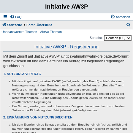
Initiative AW3P
FAQ
Anmelden
S
Startseite
Foren-Übersicht
Unbeantwortete Themen
Aktive Themen
u
Sprache:
c
Initiative AW3P - Registrierung
h
e
Mit dem Zugriff auf „Initiative AW3P“ („https://abmahnwahn-dreipage.de/forum“)
wird zwischen dir und dem Betreiber ein Vertrag mit folgenden Regelungen
geschlossen:
1. NUTZUNGSVERTRAG
Mit dem Zugriff auf „Initiative AW3P“ (im Folgenden „das Board“) schließt du einen
Nutzungsvertrag mit dem Betreiber des Boards ab (im Folgenden „Betreiber“) und
erklärst dich mit den nachfolgenden Regelungen einverstanden.
Wenn du mit diesen Regelungen nicht einverstanden bist, so darfst du das Board
nicht weiter nutzen. Für die Nutzung des Boards gelten jeweils die an dieser Stelle
veröffentlichten Regelungen.
Der Nutzungsvertrag wird auf unbestimmte Zeit geschlossen und kann von beiden
Seiten ohne Einhaltung einer Frist jederzeit gekündigt werden.
2. EINRÄUMUNG VON NUTZUNGSRECHTEN
Mit dem Erstellen eines Beitrags erteilst du dem Betreiber ein einfaches, zeitlich und
räumlich unbeschränktes und unentgeltliches Recht, deinen Beitrag im Rahmen des
Boards zu nutzen.