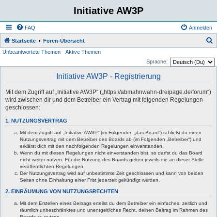
Initiative AW3P
FAQ
Anmelden
S
Startseite
Foren-Übersicht
Unbeantwortete Themen
Aktive Themen
u
Sprache:
c
Initiative AW3P - Registrierung
h
e
Mit dem Zugriff auf „Initiative AW3P“ („https://abmahnwahn-dreipage.de/forum“)
wird zwischen dir und dem Betreiber ein Vertrag mit folgenden Regelungen
geschlossen:
1. NUTZUNGSVERTRAG
Mit dem Zugriff auf „Initiative AW3P“ (im Folgenden „das Board“) schließt du einen
Nutzungsvertrag mit dem Betreiber des Boards ab (im Folgenden „Betreiber“) und
erklärst dich mit den nachfolgenden Regelungen einverstanden.
Wenn du mit diesen Regelungen nicht einverstanden bist, so darfst du das Board
nicht weiter nutzen. Für die Nutzung des Boards gelten jeweils die an dieser Stelle
veröffentlichten Regelungen.
Der Nutzungsvertrag wird auf unbestimmte Zeit geschlossen und kann von beiden
Seiten ohne Einhaltung einer Frist jederzeit gekündigt werden.
2. EINRÄUMUNG VON NUTZUNGSRECHTEN
Mit dem Erstellen eines Beitrags erteilst du dem Betreiber ein einfaches, zeitlich und
räumlich unbeschränktes und unentgeltliches Recht, deinen Beitrag im Rahmen des
Boards zu nutzen.