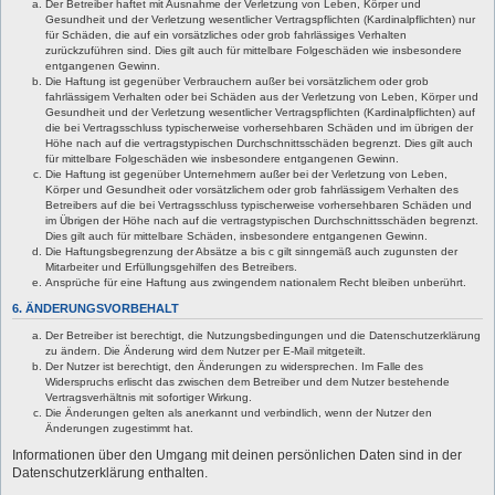
Der Betreiber haftet mit Ausnahme der Verletzung von Leben, Körper und
Gesundheit und der Verletzung wesentlicher Vertragspflichten (Kardinalpflichten) nur
für Schäden, die auf ein vorsätzliches oder grob fahrlässiges Verhalten
zurückzuführen sind. Dies gilt auch für mittelbare Folgeschäden wie insbesondere
entgangenen Gewinn.
Die Haftung ist gegenüber Verbrauchern außer bei vorsätzlichem oder grob
fahrlässigem Verhalten oder bei Schäden aus der Verletzung von Leben, Körper und
Gesundheit und der Verletzung wesentlicher Vertragspflichten (Kardinalpflichten) auf
die bei Vertragsschluss typischerweise vorhersehbaren Schäden und im übrigen der
Höhe nach auf die vertragstypischen Durchschnittsschäden begrenzt. Dies gilt auch
für mittelbare Folgeschäden wie insbesondere entgangenen Gewinn.
Die Haftung ist gegenüber Unternehmern außer bei der Verletzung von Leben,
Körper und Gesundheit oder vorsätzlichem oder grob fahrlässigem Verhalten des
Betreibers auf die bei Vertragsschluss typischerweise vorhersehbaren Schäden und
im Übrigen der Höhe nach auf die vertragstypischen Durchschnittsschäden begrenzt.
Dies gilt auch für mittelbare Schäden, insbesondere entgangenen Gewinn.
Die Haftungsbegrenzung der Absätze a bis c gilt sinngemäß auch zugunsten der
Mitarbeiter und Erfüllungsgehilfen des Betreibers.
Ansprüche für eine Haftung aus zwingendem nationalem Recht bleiben unberührt.
6. ÄNDERUNGSVORBEHALT
Der Betreiber ist berechtigt, die Nutzungsbedingungen und die Datenschutzerklärung
zu ändern. Die Änderung wird dem Nutzer per E-Mail mitgeteilt.
Der Nutzer ist berechtigt, den Änderungen zu widersprechen. Im Falle des
Widerspruchs erlischt das zwischen dem Betreiber und dem Nutzer bestehende
Vertragsverhältnis mit sofortiger Wirkung.
Die Änderungen gelten als anerkannt und verbindlich, wenn der Nutzer den
Änderungen zugestimmt hat.
Informationen über den Umgang mit deinen persönlichen Daten sind in der
Datenschutzerklärung enthalten.