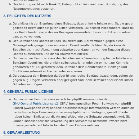
Das Nutzungsrecht nach Punkt 2, Unterpunkt a bleibt auch nach Kündigung des
Nutzungsvertrages bestehen.
3. PFLICHTEN DES NUTZERS
Du erklärst mit der Erstellung eines Beitrags, dass er keine Inhalte enthält, die gegen
geltendes Recht oder die guten Sitten verstoßen. Du erklärst insbesondere, dass du
das Recht besitzt, die in deinen Beiträgen verwendeten Links und Bilder zu setzen
bzw. zu verwenden.
Der Betreiber des Boards übt das Hausrecht aus. Bei Verstößen gegen diese
Nutzungsbedingungen oder anderer im Board veröffentlichten Regeln kann der
Betreiber dich nach Abmahnung zeitweise oder dauerhaft von der Nutzung dieses
Boards ausschließen und dir ein Hausverbot erteilen.
Du nimmst zur Kenntnis, dass der Betreiber keine Verantwortung für die Inhalte von
Beiträgen übernimmt, die er nicht selbst erstellt hat oder die er nicht zur Kenntnis
genommen hat. Du gestattest dem Betreiber, dein Benutzerkonto, Beiträge und
Funktionen jederzeit zu löschen oder zu sperren.
Du gestattest dem Betreiber darüber hinaus, deine Beiträge abzuändern, sofern sie
gegen o. g. Regeln verstoßen oder geeignet sind, dem Betreiber oder einem Dritten
Schaden zuzufügen.
4. GENERAL PUBLIC LICENSE
Du nimmst zur Kenntnis, dass es sich bei phpBB um eine unter der „
GNU General Public License v2
“ (GPL) bereitgestellten Foren-Software von phpBB
Limited (www.phpbb.com) handelt; deutschsprachige Informationen werden durch die
deutschsprachige Community unter www.phpbb.de zur Verfügung gestellt. Beide
haben keinen Einfluss auf die Art und Weise, wie die Software verwendet wird. Sie
können insbesondere die Verwendung der Software für bestimmte Zwecke nicht
untersagen oder auf Inhalte fremder Foren Einfluss nehmen.
5. GEWÄHRLEISTUNG