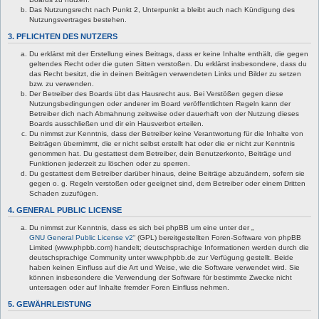
Das Nutzungsrecht nach Punkt 2, Unterpunkt a bleibt auch nach Kündigung des
Nutzungsvertrages bestehen.
3. PFLICHTEN DES NUTZERS
Du erklärst mit der Erstellung eines Beitrags, dass er keine Inhalte enthält, die gegen
geltendes Recht oder die guten Sitten verstoßen. Du erklärst insbesondere, dass du
das Recht besitzt, die in deinen Beiträgen verwendeten Links und Bilder zu setzen
bzw. zu verwenden.
Der Betreiber des Boards übt das Hausrecht aus. Bei Verstößen gegen diese
Nutzungsbedingungen oder anderer im Board veröffentlichten Regeln kann der
Betreiber dich nach Abmahnung zeitweise oder dauerhaft von der Nutzung dieses
Boards ausschließen und dir ein Hausverbot erteilen.
Du nimmst zur Kenntnis, dass der Betreiber keine Verantwortung für die Inhalte von
Beiträgen übernimmt, die er nicht selbst erstellt hat oder die er nicht zur Kenntnis
genommen hat. Du gestattest dem Betreiber, dein Benutzerkonto, Beiträge und
Funktionen jederzeit zu löschen oder zu sperren.
Du gestattest dem Betreiber darüber hinaus, deine Beiträge abzuändern, sofern sie
gegen o. g. Regeln verstoßen oder geeignet sind, dem Betreiber oder einem Dritten
Schaden zuzufügen.
4. GENERAL PUBLIC LICENSE
Du nimmst zur Kenntnis, dass es sich bei phpBB um eine unter der „
GNU General Public License v2
“ (GPL) bereitgestellten Foren-Software von phpBB
Limited (www.phpbb.com) handelt; deutschsprachige Informationen werden durch die
deutschsprachige Community unter www.phpbb.de zur Verfügung gestellt. Beide
haben keinen Einfluss auf die Art und Weise, wie die Software verwendet wird. Sie
können insbesondere die Verwendung der Software für bestimmte Zwecke nicht
untersagen oder auf Inhalte fremder Foren Einfluss nehmen.
5. GEWÄHRLEISTUNG