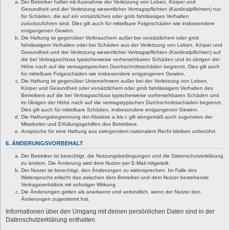
Der Betreiber haftet mit Ausnahme der Verletzung von Leben, Körper und
Gesundheit und der Verletzung wesentlicher Vertragspflichten (Kardinalpflichten) nur
für Schäden, die auf ein vorsätzliches oder grob fahrlässiges Verhalten
zurückzuführen sind. Dies gilt auch für mittelbare Folgeschäden wie insbesondere
entgangenen Gewinn.
Die Haftung ist gegenüber Verbrauchern außer bei vorsätzlichem oder grob
fahrlässigem Verhalten oder bei Schäden aus der Verletzung von Leben, Körper und
Gesundheit und der Verletzung wesentlicher Vertragspflichten (Kardinalpflichten) auf
die bei Vertragsschluss typischerweise vorhersehbaren Schäden und im übrigen der
Höhe nach auf die vertragstypischen Durchschnittsschäden begrenzt. Dies gilt auch
für mittelbare Folgeschäden wie insbesondere entgangenen Gewinn.
Die Haftung ist gegenüber Unternehmern außer bei der Verletzung von Leben,
Körper und Gesundheit oder vorsätzlichem oder grob fahrlässigem Verhalten des
Betreibers auf die bei Vertragsschluss typischerweise vorhersehbaren Schäden und
im Übrigen der Höhe nach auf die vertragstypischen Durchschnittsschäden begrenzt.
Dies gilt auch für mittelbare Schäden, insbesondere entgangenen Gewinn.
Die Haftungsbegrenzung der Absätze a bis c gilt sinngemäß auch zugunsten der
Mitarbeiter und Erfüllungsgehilfen des Betreibers.
Ansprüche für eine Haftung aus zwingendem nationalem Recht bleiben unberührt.
6. ÄNDERUNGSVORBEHALT
Der Betreiber ist berechtigt, die Nutzungsbedingungen und die Datenschutzerklärung
zu ändern. Die Änderung wird dem Nutzer per E-Mail mitgeteilt.
Der Nutzer ist berechtigt, den Änderungen zu widersprechen. Im Falle des
Widerspruchs erlischt das zwischen dem Betreiber und dem Nutzer bestehende
Vertragsverhältnis mit sofortiger Wirkung.
Die Änderungen gelten als anerkannt und verbindlich, wenn der Nutzer den
Änderungen zugestimmt hat.
Informationen über den Umgang mit deinen persönlichen Daten sind in der
Datenschutzerklärung enthalten.