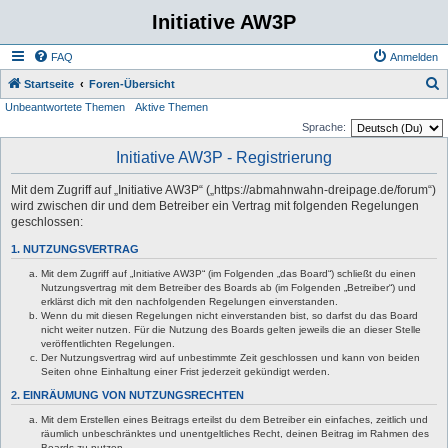
Initiative AW3P
FAQ
Anmelden
S
Startseite
Foren-Übersicht
Unbeantwortete Themen
Aktive Themen
u
Sprache:
c
Initiative AW3P - Registrierung
h
e
Mit dem Zugriff auf „Initiative AW3P“ („https://abmahnwahn-dreipage.de/forum“)
wird zwischen dir und dem Betreiber ein Vertrag mit folgenden Regelungen
geschlossen:
1. NUTZUNGSVERTRAG
Mit dem Zugriff auf „Initiative AW3P“ (im Folgenden „das Board“) schließt du einen
Nutzungsvertrag mit dem Betreiber des Boards ab (im Folgenden „Betreiber“) und
erklärst dich mit den nachfolgenden Regelungen einverstanden.
Wenn du mit diesen Regelungen nicht einverstanden bist, so darfst du das Board
nicht weiter nutzen. Für die Nutzung des Boards gelten jeweils die an dieser Stelle
veröffentlichten Regelungen.
Der Nutzungsvertrag wird auf unbestimmte Zeit geschlossen und kann von beiden
Seiten ohne Einhaltung einer Frist jederzeit gekündigt werden.
2. EINRÄUMUNG VON NUTZUNGSRECHTEN
Mit dem Erstellen eines Beitrags erteilst du dem Betreiber ein einfaches, zeitlich und
räumlich unbeschränktes und unentgeltliches Recht, deinen Beitrag im Rahmen des
Boards zu nutzen.