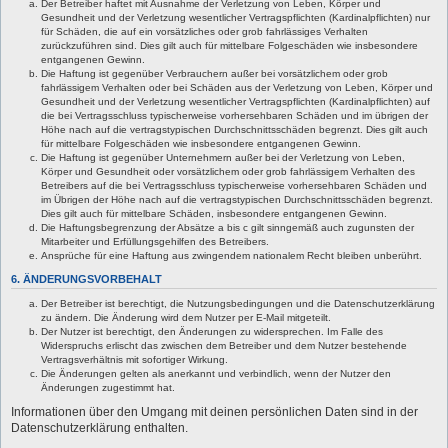
Der Betreiber haftet mit Ausnahme der Verletzung von Leben, Körper und
Gesundheit und der Verletzung wesentlicher Vertragspflichten (Kardinalpflichten) nur
für Schäden, die auf ein vorsätzliches oder grob fahrlässiges Verhalten
zurückzuführen sind. Dies gilt auch für mittelbare Folgeschäden wie insbesondere
entgangenen Gewinn.
Die Haftung ist gegenüber Verbrauchern außer bei vorsätzlichem oder grob
fahrlässigem Verhalten oder bei Schäden aus der Verletzung von Leben, Körper und
Gesundheit und der Verletzung wesentlicher Vertragspflichten (Kardinalpflichten) auf
die bei Vertragsschluss typischerweise vorhersehbaren Schäden und im übrigen der
Höhe nach auf die vertragstypischen Durchschnittsschäden begrenzt. Dies gilt auch
für mittelbare Folgeschäden wie insbesondere entgangenen Gewinn.
Die Haftung ist gegenüber Unternehmern außer bei der Verletzung von Leben,
Körper und Gesundheit oder vorsätzlichem oder grob fahrlässigem Verhalten des
Betreibers auf die bei Vertragsschluss typischerweise vorhersehbaren Schäden und
im Übrigen der Höhe nach auf die vertragstypischen Durchschnittsschäden begrenzt.
Dies gilt auch für mittelbare Schäden, insbesondere entgangenen Gewinn.
Die Haftungsbegrenzung der Absätze a bis c gilt sinngemäß auch zugunsten der
Mitarbeiter und Erfüllungsgehilfen des Betreibers.
Ansprüche für eine Haftung aus zwingendem nationalem Recht bleiben unberührt.
6. ÄNDERUNGSVORBEHALT
Der Betreiber ist berechtigt, die Nutzungsbedingungen und die Datenschutzerklärung
zu ändern. Die Änderung wird dem Nutzer per E-Mail mitgeteilt.
Der Nutzer ist berechtigt, den Änderungen zu widersprechen. Im Falle des
Widerspruchs erlischt das zwischen dem Betreiber und dem Nutzer bestehende
Vertragsverhältnis mit sofortiger Wirkung.
Die Änderungen gelten als anerkannt und verbindlich, wenn der Nutzer den
Änderungen zugestimmt hat.
Informationen über den Umgang mit deinen persönlichen Daten sind in der
Datenschutzerklärung enthalten.