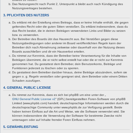
Das Nutzungsrecht nach Punkt 2, Unterpunkt a bleibt auch nach Kündigung des
Nutzungsvertrages bestehen.
3. PFLICHTEN DES NUTZERS
Du erklärst mit der Erstellung eines Beitrags, dass er keine Inhalte enthält, die gegen
geltendes Recht oder die guten Sitten verstoßen. Du erklärst insbesondere, dass du
das Recht besitzt, die in deinen Beiträgen verwendeten Links und Bilder zu setzen
bzw. zu verwenden.
Der Betreiber des Boards übt das Hausrecht aus. Bei Verstößen gegen diese
Nutzungsbedingungen oder anderer im Board veröffentlichten Regeln kann der
Betreiber dich nach Abmahnung zeitweise oder dauerhaft von der Nutzung dieses
Boards ausschließen und dir ein Hausverbot erteilen.
Du nimmst zur Kenntnis, dass der Betreiber keine Verantwortung für die Inhalte von
Beiträgen übernimmt, die er nicht selbst erstellt hat oder die er nicht zur Kenntnis
genommen hat. Du gestattest dem Betreiber, dein Benutzerkonto, Beiträge und
Funktionen jederzeit zu löschen oder zu sperren.
Du gestattest dem Betreiber darüber hinaus, deine Beiträge abzuändern, sofern sie
gegen o. g. Regeln verstoßen oder geeignet sind, dem Betreiber oder einem Dritten
Schaden zuzufügen.
4. GENERAL PUBLIC LICENSE
Du nimmst zur Kenntnis, dass es sich bei phpBB um eine unter der „
GNU General Public License v2
“ (GPL) bereitgestellten Foren-Software von phpBB
Limited (www.phpbb.com) handelt; deutschsprachige Informationen werden durch die
deutschsprachige Community unter www.phpbb.de zur Verfügung gestellt. Beide
haben keinen Einfluss auf die Art und Weise, wie die Software verwendet wird. Sie
können insbesondere die Verwendung der Software für bestimmte Zwecke nicht
untersagen oder auf Inhalte fremder Foren Einfluss nehmen.
5. GEWÄHRLEISTUNG