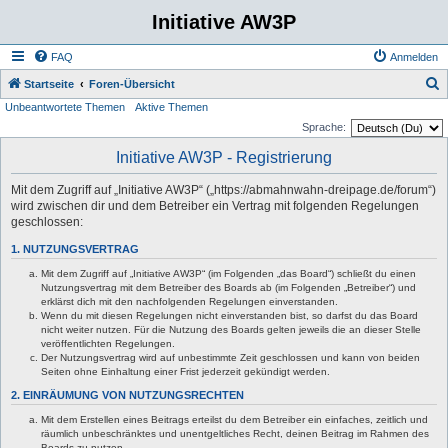
Initiative AW3P
FAQ
Anmelden
S
Startseite
Foren-Übersicht
Unbeantwortete Themen
Aktive Themen
u
Sprache:
c
Initiative AW3P - Registrierung
h
e
Mit dem Zugriff auf „Initiative AW3P“ („https://abmahnwahn-dreipage.de/forum“)
wird zwischen dir und dem Betreiber ein Vertrag mit folgenden Regelungen
geschlossen:
1. NUTZUNGSVERTRAG
Mit dem Zugriff auf „Initiative AW3P“ (im Folgenden „das Board“) schließt du einen
Nutzungsvertrag mit dem Betreiber des Boards ab (im Folgenden „Betreiber“) und
erklärst dich mit den nachfolgenden Regelungen einverstanden.
Wenn du mit diesen Regelungen nicht einverstanden bist, so darfst du das Board
nicht weiter nutzen. Für die Nutzung des Boards gelten jeweils die an dieser Stelle
veröffentlichten Regelungen.
Der Nutzungsvertrag wird auf unbestimmte Zeit geschlossen und kann von beiden
Seiten ohne Einhaltung einer Frist jederzeit gekündigt werden.
2. EINRÄUMUNG VON NUTZUNGSRECHTEN
Mit dem Erstellen eines Beitrags erteilst du dem Betreiber ein einfaches, zeitlich und
räumlich unbeschränktes und unentgeltliches Recht, deinen Beitrag im Rahmen des
Boards zu nutzen.