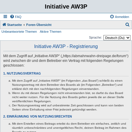
Initiative AW3P
FAQ
Anmelden
S
Startseite
Foren-Übersicht
Unbeantwortete Themen
Aktive Themen
u
Sprache:
c
Initiative AW3P - Registrierung
h
e
Mit dem Zugriff auf „Initiative AW3P“ („https://abmahnwahn-dreipage.de/forum“)
wird zwischen dir und dem Betreiber ein Vertrag mit folgenden Regelungen
geschlossen:
1. NUTZUNGSVERTRAG
Mit dem Zugriff auf „Initiative AW3P“ (im Folgenden „das Board“) schließt du einen
Nutzungsvertrag mit dem Betreiber des Boards ab (im Folgenden „Betreiber“) und
erklärst dich mit den nachfolgenden Regelungen einverstanden.
Wenn du mit diesen Regelungen nicht einverstanden bist, so darfst du das Board
nicht weiter nutzen. Für die Nutzung des Boards gelten jeweils die an dieser Stelle
veröffentlichten Regelungen.
Der Nutzungsvertrag wird auf unbestimmte Zeit geschlossen und kann von beiden
Seiten ohne Einhaltung einer Frist jederzeit gekündigt werden.
2. EINRÄUMUNG VON NUTZUNGSRECHTEN
Mit dem Erstellen eines Beitrags erteilst du dem Betreiber ein einfaches, zeitlich und
räumlich unbeschränktes und unentgeltliches Recht, deinen Beitrag im Rahmen des
Boards zu nutzen.