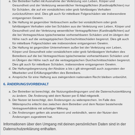
Der Betreiber haftet mit Ausnahme der Verletzung von Leben, Körper und
Gesundheit und der Verletzung wesentlicher Vertragspflichten (Kardinalpflichten) nur
für Schäden, die auf ein vorsätzliches oder grob fahrlässiges Verhalten
zurückzuführen sind. Dies gilt auch für mittelbare Folgeschäden wie insbesondere
entgangenen Gewinn.
Die Haftung ist gegenüber Verbrauchern außer bei vorsätzlichem oder grob
fahrlässigem Verhalten oder bei Schäden aus der Verletzung von Leben, Körper und
Gesundheit und der Verletzung wesentlicher Vertragspflichten (Kardinalpflichten) auf
die bei Vertragsschluss typischerweise vorhersehbaren Schäden und im übrigen der
Höhe nach auf die vertragstypischen Durchschnittsschäden begrenzt. Dies gilt auch
für mittelbare Folgeschäden wie insbesondere entgangenen Gewinn.
Die Haftung ist gegenüber Unternehmern außer bei der Verletzung von Leben,
Körper und Gesundheit oder vorsätzlichem oder grob fahrlässigem Verhalten des
Betreibers auf die bei Vertragsschluss typischerweise vorhersehbaren Schäden und
im Übrigen der Höhe nach auf die vertragstypischen Durchschnittsschäden begrenzt.
Dies gilt auch für mittelbare Schäden, insbesondere entgangenen Gewinn.
Die Haftungsbegrenzung der Absätze a bis c gilt sinngemäß auch zugunsten der
Mitarbeiter und Erfüllungsgehilfen des Betreibers.
Ansprüche für eine Haftung aus zwingendem nationalem Recht bleiben unberührt.
6. ÄNDERUNGSVORBEHALT
Der Betreiber ist berechtigt, die Nutzungsbedingungen und die Datenschutzerklärung
zu ändern. Die Änderung wird dem Nutzer per E-Mail mitgeteilt.
Der Nutzer ist berechtigt, den Änderungen zu widersprechen. Im Falle des
Widerspruchs erlischt das zwischen dem Betreiber und dem Nutzer bestehende
Vertragsverhältnis mit sofortiger Wirkung.
Die Änderungen gelten als anerkannt und verbindlich, wenn der Nutzer den
Änderungen zugestimmt hat.
Informationen über den Umgang mit deinen persönlichen Daten sind in der
Datenschutzerklärung enthalten.