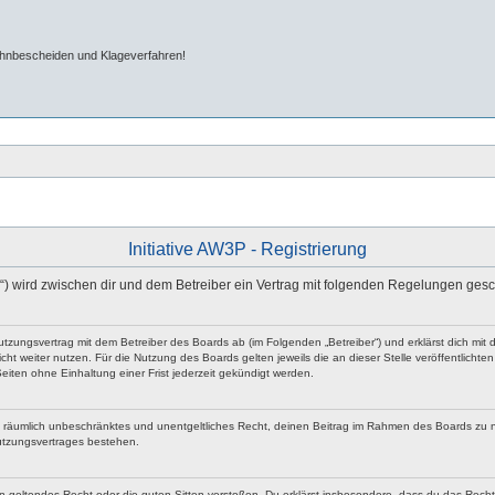
ahnbescheiden und Klageverfahren!
Initiative AW3P - Registrierung
m“) wird zwischen dir und dem Betreiber ein Vertrag mit folgenden Regelungen ges
n Nutzungsvertrag mit dem Betreiber des Boards ab (im Folgenden „Betreiber“) und erklärst dich 
ht weiter nutzen. Für die Nutzung des Boards gelten jeweils die an dieser Stelle veröffentlicht
iten ohne Einhaltung einer Frist jederzeit gekündigt werden.
 und räumlich unbeschränktes und unentgeltliches Recht, deinen Beitrag im Rahmen des Boards zu 
utzungsvertrages bestehen.
egen geltendes Recht oder die guten Sitten verstoßen. Du erklärst insbesondere, dass du das Rech