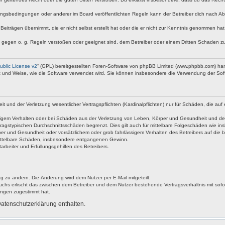
ngsbedingungen oder anderer im Board veröffentlichten Regeln kann der Betreiber dich nach A
Beiträgen übernimmt, die er nicht selbst erstellt hat oder die er nicht zur Kenntnis genommen ha
e gegen o. g. Regeln verstoßen oder geeignet sind, dem Betreiber oder einem Dritten Schaden z
blic License v2
“ (GPL) bereitgestellten Foren-Software von phpBB Limited (www.phpbb.com) ha
rt und Weise, wie die Software verwendet wird. Sie können insbesondere die Verwendung der Soft
nd der Verletzung wesentlicher Vertragspflichten (Kardinalpflichten) nur für Schäden, die auf ei
igem Verhalten oder bei Schäden aus der Verletzung von Leben, Körper und Gesundheit und der Ver
ragstypischen Durchschnittsschäden begrenzt. Dies gilt auch für mittelbare Folgeschäden wie 
er und Gesundheit oder vorsätzlichem oder grob fahrlässigem Verhalten des Betreibers auf die 
 mittelbare Schäden, insbesondere entgangenen Gewinn.
rbeiter und Erfüllungsgehilfen des Betreibers.
g zu ändern. Die Änderung wird dem Nutzer per E-Mail mitgeteilt.
uchs erlischt das zwischen dem Betreiber und dem Nutzer bestehende Vertragsverhältnis mit sofor
ungen zugestimmt hat.
atenschutzerklärung enthalten.