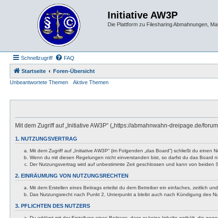
Initiative AW3P
Die Plattform zu Filesharing Abmahnungen, M
Schnellzugriff
FAQ
Startseite
Foren-Übersicht
Unbeantwortete Themen
Aktive Themen
Mit dem Zugriff auf „Initiative AW3P“ („https://abmahnwahn-dreipage.de/foru
1. NUTZUNGSVERTRAG
Mit dem Zugriff auf „Initiative AW3P“ (im Folgenden „das Board“) schließt du eine
Wenn du mit diesen Regelungen nicht einverstanden bist, so darfst du das Board nic
Der Nutzungsvertrag wird auf unbestimmte Zeit geschlossen und kann von beiden Se
2. EINRÄUMUNG VON NUTZUNGSRECHTEN
Mit dem Erstellen eines Beitrags erteilst du dem Betreiber ein einfaches, zeitlich
Das Nutzungsrecht nach Punkt 2, Unterpunkt a bleibt auch nach Kündigung des N
3. PFLICHTEN DES NUTZERS
Du erklärst mit der Erstellung eines Beitrags, dass er keine Inhalte enthält, die g