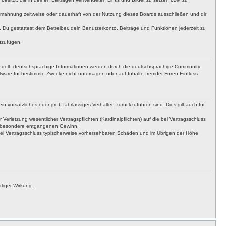
bmahnung zeitweise oder dauerhaft von der Nutzung dieses Boards ausschließen und dir
t. Du gestattest dem Betreiber, dein Benutzerkonto, Beiträge und Funktionen jederzeit zu
uzufügen.
ndelt; deutschsprachige Informationen werden durch die deutschsprachige Community
ware für bestimmte Zwecke nicht untersagen oder auf Inhalte fremder Foren Einfluss
n vorsätzliches oder grob fahrlässiges Verhalten zurückzuführen sind. Dies gilt auch für
letzung wesentlicher Vertragspflichten (Kardinalpflichten) auf die bei Vertragsschluss
insbesondere entgangenen Gewinn.
bei Vertragsschluss typischerweise vorhersehbaren Schäden und im Übrigen der Höhe
tiger Wirkung.