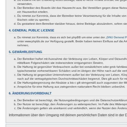
verwenden.
Der Betreiber des Boards übt das Hausrecht aus. Bei Verstößen gegen diese Nutzu
ein Hausverbot erteilen.
Du nimmst zur Kenntnis, dass der Betreiber keine Verantwortung für die Inhalte von 
löschen oder zu sperren.
Du gestattest dem Betreiber darüber hinaus, deine Beiträge abzuändern, sofern si
4. GENERAL PUBLIC LICENSE
Du nimmst zur Kenntnis, dass es sich bei phpBB um eine unter der „
GNU General Pu
unter www.phpbb.de zur Verfügung gestellt. Beide haben keinen Einfluss auf die A
nehmen.
5. GEWÄHRLEISTUNG
Der Betreiber haftet mit Ausnahme der Verletzung von Leben, Körper und Gesundheit u
mittelbare Folgeschäden wie insbesondere entgangenen Gewinn.
Die Haftung ist gegenüber Verbrauchern außer bei vorsätzlichem oder grob fahrläss
typischerweise vorhersehbaren Schäden und im übrigen der Höhe nach auf die vert
Die Haftung ist gegenüber Unternehmern außer bei der Verletzung von Leben, Körp
nach auf die vertragstypischen Durchschnittsschäden begrenzt. Dies gilt auch für
Die Haftungsbegrenzung der Absätze a bis c gilt sinngemäß auch zugunsten der Mita
Ansprüche für eine Haftung aus zwingendem nationalem Recht bleiben unberührt.
6. ÄNDERUNGSVORBEHALT
Der Betreiber ist berechtigt, die Nutzungsbedingungen und die Datenschutzerklärun
Der Nutzer ist berechtigt, den Änderungen zu widersprechen. Im Falle des Widerspr
Die Änderungen gelten als anerkannt und verbindlich, wenn der Nutzer den Änder
Informationen über den Umgang mit deinen persönlichen Daten sind in der D