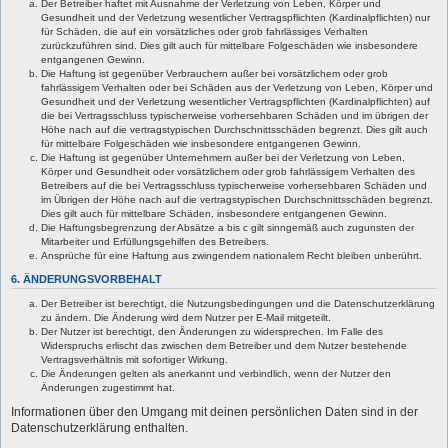
Der Betreiber haftet mit Ausnahme der Verletzung von Leben, Körper und
Gesundheit und der Verletzung wesentlicher Vertragspflichten (Kardinalpflichten) nur
für Schäden, die auf ein vorsätzliches oder grob fahrlässiges Verhalten
zurückzuführen sind. Dies gilt auch für mittelbare Folgeschäden wie insbesondere
entgangenen Gewinn.
Die Haftung ist gegenüber Verbrauchern außer bei vorsätzlichem oder grob
fahrlässigem Verhalten oder bei Schäden aus der Verletzung von Leben, Körper und
Gesundheit und der Verletzung wesentlicher Vertragspflichten (Kardinalpflichten) auf
die bei Vertragsschluss typischerweise vorhersehbaren Schäden und im übrigen der
Höhe nach auf die vertragstypischen Durchschnittsschäden begrenzt. Dies gilt auch
für mittelbare Folgeschäden wie insbesondere entgangenen Gewinn.
Die Haftung ist gegenüber Unternehmern außer bei der Verletzung von Leben,
Körper und Gesundheit oder vorsätzlichem oder grob fahrlässigem Verhalten des
Betreibers auf die bei Vertragsschluss typischerweise vorhersehbaren Schäden und
im Übrigen der Höhe nach auf die vertragstypischen Durchschnittsschäden begrenzt.
Dies gilt auch für mittelbare Schäden, insbesondere entgangenen Gewinn.
Die Haftungsbegrenzung der Absätze a bis c gilt sinngemäß auch zugunsten der
Mitarbeiter und Erfüllungsgehilfen des Betreibers.
Ansprüche für eine Haftung aus zwingendem nationalem Recht bleiben unberührt.
6. ÄNDERUNGSVORBEHALT
Der Betreiber ist berechtigt, die Nutzungsbedingungen und die Datenschutzerklärung
zu ändern. Die Änderung wird dem Nutzer per E-Mail mitgeteilt.
Der Nutzer ist berechtigt, den Änderungen zu widersprechen. Im Falle des
Widerspruchs erlischt das zwischen dem Betreiber und dem Nutzer bestehende
Vertragsverhältnis mit sofortiger Wirkung.
Die Änderungen gelten als anerkannt und verbindlich, wenn der Nutzer den
Änderungen zugestimmt hat.
Informationen über den Umgang mit deinen persönlichen Daten sind in der
Datenschutzerklärung enthalten.