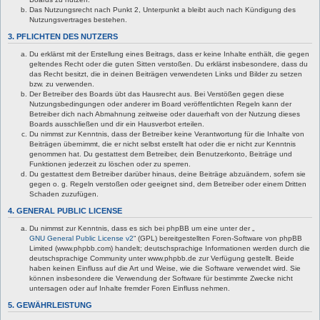
Das Nutzungsrecht nach Punkt 2, Unterpunkt a bleibt auch nach Kündigung des
Nutzungsvertrages bestehen.
3. PFLICHTEN DES NUTZERS
Du erklärst mit der Erstellung eines Beitrags, dass er keine Inhalte enthält, die gegen
geltendes Recht oder die guten Sitten verstoßen. Du erklärst insbesondere, dass du
das Recht besitzt, die in deinen Beiträgen verwendeten Links und Bilder zu setzen
bzw. zu verwenden.
Der Betreiber des Boards übt das Hausrecht aus. Bei Verstößen gegen diese
Nutzungsbedingungen oder anderer im Board veröffentlichten Regeln kann der
Betreiber dich nach Abmahnung zeitweise oder dauerhaft von der Nutzung dieses
Boards ausschließen und dir ein Hausverbot erteilen.
Du nimmst zur Kenntnis, dass der Betreiber keine Verantwortung für die Inhalte von
Beiträgen übernimmt, die er nicht selbst erstellt hat oder die er nicht zur Kenntnis
genommen hat. Du gestattest dem Betreiber, dein Benutzerkonto, Beiträge und
Funktionen jederzeit zu löschen oder zu sperren.
Du gestattest dem Betreiber darüber hinaus, deine Beiträge abzuändern, sofern sie
gegen o. g. Regeln verstoßen oder geeignet sind, dem Betreiber oder einem Dritten
Schaden zuzufügen.
4. GENERAL PUBLIC LICENSE
Du nimmst zur Kenntnis, dass es sich bei phpBB um eine unter der „
GNU General Public License v2
“ (GPL) bereitgestellten Foren-Software von phpBB
Limited (www.phpbb.com) handelt; deutschsprachige Informationen werden durch die
deutschsprachige Community unter www.phpbb.de zur Verfügung gestellt. Beide
haben keinen Einfluss auf die Art und Weise, wie die Software verwendet wird. Sie
können insbesondere die Verwendung der Software für bestimmte Zwecke nicht
untersagen oder auf Inhalte fremder Foren Einfluss nehmen.
5. GEWÄHRLEISTUNG