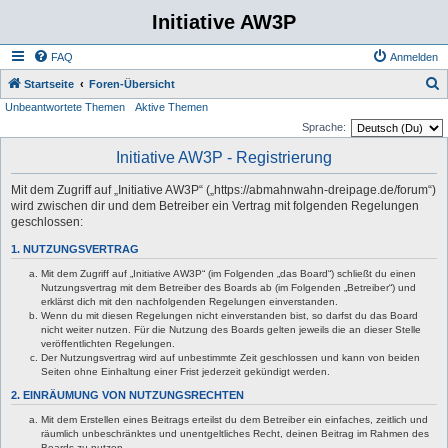
Initiative AW3P
FAQ
Anmelden
S
Startseite
Foren-Übersicht
Unbeantwortete Themen
Aktive Themen
u
Sprache:
c
Initiative AW3P - Registrierung
h
e
Mit dem Zugriff auf „Initiative AW3P“ („https://abmahnwahn-dreipage.de/forum“)
wird zwischen dir und dem Betreiber ein Vertrag mit folgenden Regelungen
geschlossen:
1. NUTZUNGSVERTRAG
Mit dem Zugriff auf „Initiative AW3P“ (im Folgenden „das Board“) schließt du einen
Nutzungsvertrag mit dem Betreiber des Boards ab (im Folgenden „Betreiber“) und
erklärst dich mit den nachfolgenden Regelungen einverstanden.
Wenn du mit diesen Regelungen nicht einverstanden bist, so darfst du das Board
nicht weiter nutzen. Für die Nutzung des Boards gelten jeweils die an dieser Stelle
veröffentlichten Regelungen.
Der Nutzungsvertrag wird auf unbestimmte Zeit geschlossen und kann von beiden
Seiten ohne Einhaltung einer Frist jederzeit gekündigt werden.
2. EINRÄUMUNG VON NUTZUNGSRECHTEN
Mit dem Erstellen eines Beitrags erteilst du dem Betreiber ein einfaches, zeitlich und
räumlich unbeschränktes und unentgeltliches Recht, deinen Beitrag im Rahmen des
Boards zu nutzen.