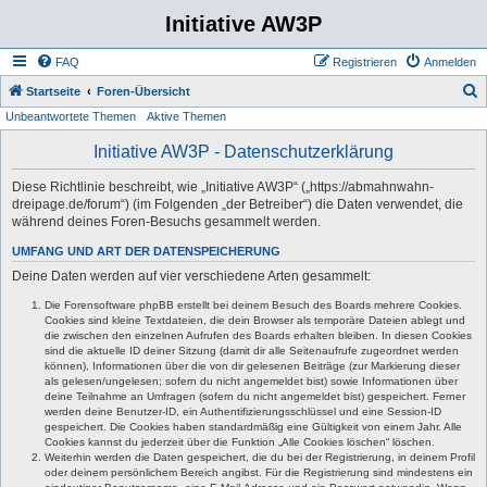
Initiative AW3P
FAQ
Registrieren
Anmelden
S
Startseite
Foren-Übersicht
Unbeantwortete Themen
Aktive Themen
u
c
Initiative AW3P - Datenschutzerklärung
h
Diese Richtlinie beschreibt, wie „Initiative AW3P“ („https://abmahnwahn-
e
dreipage.de/forum“) (im Folgenden „der Betreiber“) die Daten verwendet, die
während deines Foren-Besuchs gesammelt werden.
UMFANG UND ART DER DATENSPEICHERUNG
Deine Daten werden auf vier verschiedene Arten gesammelt:
Die Forensoftware phpBB erstellt bei deinem Besuch des Boards mehrere Cookies.
Cookies sind kleine Textdateien, die dein Browser als temporäre Dateien ablegt und
die zwischen den einzelnen Aufrufen des Boards erhalten bleiben. In diesen Cookies
sind die aktuelle ID deiner Sitzung (damit dir alle Seitenaufrufe zugeordnet werden
können), Informationen über die von dir gelesenen Beiträge (zur Markierung dieser
als gelesen/ungelesen; sofern du nicht angemeldet bist) sowie Informationen über
deine Teilnahme an Umfragen (sofern du nicht angemeldet bist) gespeichert. Ferner
werden deine Benutzer-ID, ein Authentifizierungsschlüssel und eine Session-ID
gespeichert. Die Cookies haben standardmäßig eine Gültigkeit von einem Jahr. Alle
Cookies kannst du jederzeit über die Funktion „Alle Cookies löschen“ löschen.
Weiterhin werden die Daten gespeichert, die du bei der Registrierung, in deinem Profil
oder deinem persönlichem Bereich angibst. Für die Registrierung sind mindestens ein