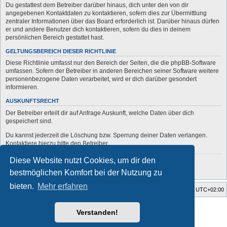
Du gestattest dem Betreiber darüber hinaus, dich unter den von dir
angegebenen Kontaktdaten zu kontaktieren, sofern dies zur Übermittlung
zentraler Informationen über das Board erforderlich ist. Darüber hinaus dürfen
er und andere Benutzer dich kontaktieren, sofern du dies in deinem
persönlichen Bereich gestattet hast.
GELTUNGSBEREICH DIESER RICHTLINIE
Diese Richtlinie umfasst nur den Bereich der Seiten, die die phpBB-Software
umfassen. Sofern der Betreiber in anderen Bereichen seiner Software weitere
personenbezogene Daten verarbeitet, wird er dich darüber gesondert
informieren.
AUSKUNFTSRECHT
Der Betreiber erteilt dir auf Anfrage Auskunft, welche Daten über dich
gespeichert sind.
Du kannst jederzeit die Löschung bzw. Sperrung deiner Daten verlangen.
Kontaktiere hierzu bitte den Betreiber.
Diese Website nutzt Cookies, um dir den
Zurück zur vorherigen Seite
bestmöglichen Komfort bei der Nutzung zu
bieten.
Mehr erfahren
Startseite
Foren-Übersicht
Alle Zeiten sind
UTC+02:00
Style developer by
forum
,
Verstanden!
Powered by
phpBB
® Forum Software © phpBB Limited
Deutsche Übersetzung durch
phpBB.de