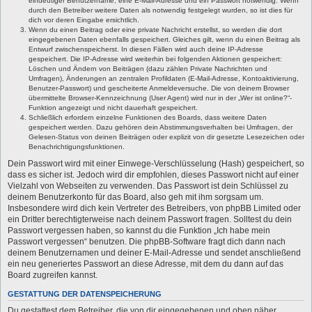
eindeutiger Benutzername, eine E-Mail-Adresse und ein Passwort notwendig. Wenn
durch den Betreiber weitere Daten als notwendig festgelegt wurden, so ist dies für
dich vor deren Eingabe ersichtlich.
Wenn du einen Beitrag oder eine private Nachricht erstellst, so werden die dort
eingegebenen Daten ebenfalls gespeichert. Gleiches gilt, wenn du einen Beitrag als
Entwurf zwischenspeicherst. In diesen Fällen wird auch deine IP-Adresse
gespeichert. Die IP-Adresse wird weiterhin bei folgenden Aktionen gespeichert:
Löschen und Ändern von Beiträgen (dazu zählen Private Nachrichten und
Umfragen), Änderungen an zentralen Profildaten (E-Mail-Adresse, Kontoaktivierung,
Benutzer-Passwort) und gescheiterte Anmeldeversuche. Die von deinem Browser
übermittelte Browser-Kennzeichnung (User Agent) wird nur in der „Wer ist online?“-
Funktion angezeigt und nicht dauerhaft gespeichert.
Schließlich erfordern einzelne Funktionen des Boards, dass weitere Daten
gespeichert werden. Dazu gehören dein Abstimmungsverhalten bei Umfragen, der
Gelesen-Status von deinen Beiträgen oder explizit von dir gesetzte Lesezeichen oder
Benachrichtigungsfunktionen.
Dein Passwort wird mit einer Einwege-Verschlüsselung (Hash) gespeichert, so
dass es sicher ist. Jedoch wird dir empfohlen, dieses Passwort nicht auf einer
Vielzahl von Webseiten zu verwenden. Das Passwort ist dein Schlüssel zu
deinem Benutzerkonto für das Board, also geh mit ihm sorgsam um.
Insbesondere wird dich kein Vertreter des Betreibers, von phpBB Limited oder
ein Dritter berechtigterweise nach deinem Passwort fragen. Solltest du dein
Passwort vergessen haben, so kannst du die Funktion „Ich habe mein
Passwort vergessen“ benutzen. Die phpBB-Software fragt dich dann nach
deinem Benutzernamen und deiner E-Mail-Adresse und sendet anschließend
ein neu generiertes Passwort an diese Adresse, mit dem du dann auf das
Board zugreifen kannst.
GESTATTUNG DER DATENSPEICHERUNG
Du gestattest dem Betreiber, die von dir eingegebenen und oben näher