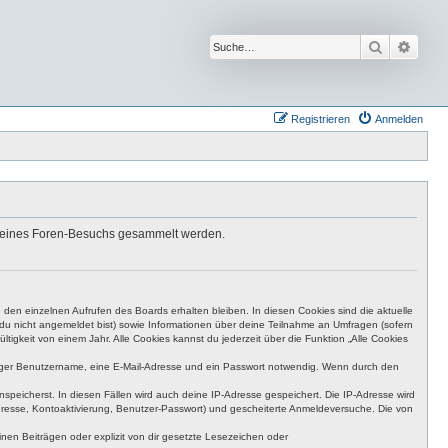
Suche
Erwei
Registrieren
Anmelden
nd deines Foren-Besuchs gesammelt werden.
den einzelnen Aufrufen des Boards erhalten bleiben. In diesen Cookies sind die aktuelle
n du nicht angemeldet bist) sowie Informationen über deine Teilnahme an Umfragen (sofern
igkeit von einem Jahr. Alle Cookies kannst du jederzeit über die Funktion „Alle Cookies
eutiger Benutzername, eine E-Mail-Adresse und ein Passwort notwendig. Wenn durch den
nspeicherst. In diesen Fällen wird auch deine IP-Adresse gespeichert. Die IP-Adresse wird
dresse, Kontoaktivierung, Benutzer-Passwort) und gescheiterte Anmeldeversuche. Die von
en Beiträgen oder explizit von dir gesetzte Lesezeichen oder