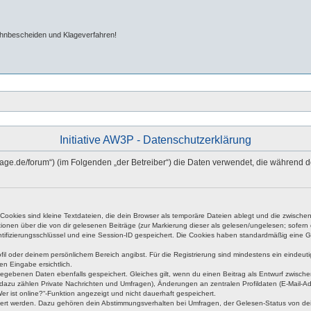
ahnbescheiden und Klageverfahren!
Initiative AW3P - Datenschutzerklärung
eipage.de/forum“) (im Folgenden „der Betreiber“) die Daten verwendet, die währe
okies sind kleine Textdateien, die dein Browser als temporäre Dateien ablegt und die zwischen 
ationen über die von dir gelesenen Beiträge (zur Markierung dieser als gelesen/ungelesen; sofer
tifizierungsschlüssel und eine Session-ID gespeichert. Die Cookies haben standardmäßig eine Gült
rofil oder deinem persönlichem Bereich angibst. Für die Registrierung sind mindestens ein eind
en Eingabe ersichtlich.
ngegebenen Daten ebenfalls gespeichert. Gleiches gilt, wenn du einen Beitrag als Entwurf zwische
dazu zählen Private Nachrichten und Umfragen), Änderungen an zentralen Profildaten (E-Mail-A
r ist online?“-Funktion angezeigt und nicht dauerhaft gespeichert.
hert werden. Dazu gehören dein Abstimmungsverhalten bei Umfragen, der Gelesen-Status von dein