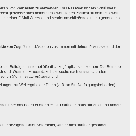
ielzahl von Webseiten zu verwenden. Das Passwort ist dein Schlüssel zu
erechtigterweise nach deinem Passwort fragen. Solltest du dein Passwort
und deiner E-Mail-Adresse und sendet anschließend ein neu generiertes
unkte von Zugriffen und Aktionen zusammen mit deiner IP-Adresse und der
lten Beiträge im Internet öffentlich zugänglich sein können. Der Betreiber
nglich sind. Wenn du Fragen dazu hast, suche nach entsprechenden
ersonen (Administratoren) zugänglich.
gelungen zur Weitergabe der Daten (z. B. an Strafverfolgungsbehörden)
onen über das Board erforderlich ist. Darüber hinaus dürfen er und andere
rsonenbezogene Daten verarbeitet, wird er dich darüber gesondert