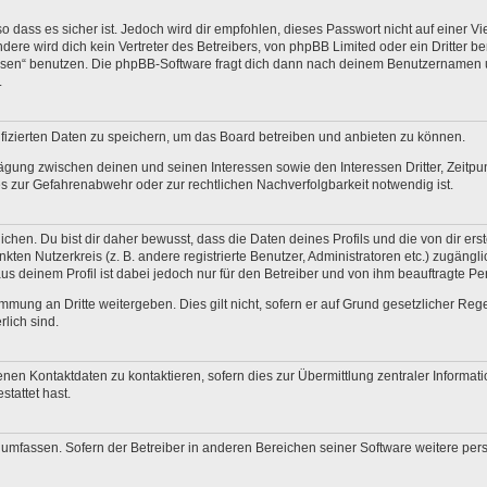
 dass es sicher ist. Jedoch wird dir empfohlen, dieses Passwort nicht auf einer V
re wird dich kein Vertreter des Betreibers, von phpBB Limited oder ein Dritter b
ssen“ benutzen. Die phpBB-Software fragt dich dann nach deinem Benutzernamen 
.
fizierten Daten zu speichern, um das Board betreiben und anbieten zu können.
ägung zwischen deinen und seinen Interessen sowie den Interessen Dritter, Zeitp
 zur Gefahrenabwehr oder zur rechtlichen Nachverfolgbarkeit notwendig ist.
en. Du bist dir daher bewusst, dass die Daten deines Profils und die von dir erstel
nkten Nutzerkreis (z. B. andere registrierte Benutzer, Administratoren etc.) zugä
us deinem Profil ist dabei jedoch nur für den Betreiber und von ihm beauftragte P
mmung an Dritte weitergeben. Dies gilt nicht, sofern er auf Grund gesetzlicher Re
rlich sind.
nen Kontaktdaten zu kontaktieren, sofern dies zur Übermittlung zentraler Informati
stattet hast.
e umfassen. Sofern der Betreiber in anderen Bereichen seiner Software weitere pe