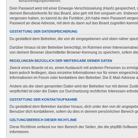
Benachrichtigungsfunktionen.
Dein Passwort wird mit einer Einwege-Verschlüsselung (Hash) gespeichert, so
deinem Benutzerkonto für das Board, also geh mit ihm sorgsam um. Insbesonde
vergessen haben, so kannst du die Funktion „Ich habe mein Passwort verge
Passwort an diese Adresse, mit dem du dann auf das Board zugreifen kannst
GESTATTUNG DER DATENSPEICHERUNG
Du gestattest dem Betreiber, die von dir eingegebenen und oben näher spezi
Darüber hinaus ist der Betreiber berechtigt, im Rahmen einer Interessenabw
von deinem Browser übermittelter Browser-Kennung zu speichern, sofern dies
REGELUNGEN BEZÜGLICH DER WEITERGABE DEINER DATEN
Zweck eines Boards ist es, einen Austausch mit anderen Personen zu ermöglich
kann jedoch festlegen, dass einzelne Informationen nur für einen eingeschrä
Informationen im Forum oder kontaktiere den Betreiber. Die E-Mail-Adresse a
Andere als die oben genannten Daten wird der Betreiber nur mit deiner Zusti
verpflichtet ist oder die Daten zur Durchsetzung rechtlicher Interessen erforde
GESTATTUNG DER KONTAKTAUFNAHME
Du gestattest dem Betreiber darüber hinaus, dich unter den von dir angegebe
Benutzer dich kontaktieren, sofern du dies in deinem persönlichen Bereich ge
GELTUNGSBEREICH DIESER RICHTLINIE
Diese Richtlinie umfasst nur den Bereich der Seiten, die die phpBB-Softwar
informieren.