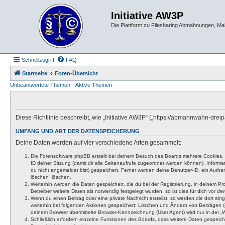
Initiative AW3P
Die Plattform zu Filesharing Abmahnungen, M
Schnellzugriff
FAQ
Startseite
Foren-Übersicht
Unbeantwortete Themen
Aktive Themen
Diese Richtlinie beschreibt, wie „Initiative AW3P“ („https://abmahnwahn-dr
UMFANG UND ART DER DATENSPEICHERUNG
Deine Daten werden auf vier verschiedene Arten gesammelt:
Die Forensoftware phpBB erstellt bei deinem Besuch des Boards mehrere Cookies. Co
ID deiner Sitzung (damit dir alle Seitenaufrufe zugeordnet werden können), Inform
du nicht angemeldet bist) gespeichert. Ferner werden deine Benutzer-ID, ein Authen
löschen“ löschen.
Weiterhin werden die Daten gespeichert, die du bei der Registrierung, in deinem P
Betreiber weitere Daten als notwendig festgelegt wurden, so ist dies für dich vor der
Wenn du einen Beitrag oder eine private Nachricht erstellst, so werden die dort ei
weiterhin bei folgenden Aktionen gespeichert: Löschen und Ändern von Beiträgen (
deinem Browser übermittelte Browser-Kennzeichnung (User Agent) wird nur in der „We
Schließlich erfordern einzelne Funktionen des Boards, dass weitere Daten gespeic