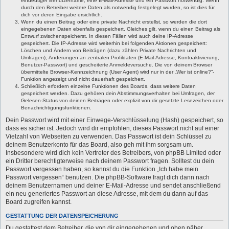
eindeutiger Benutzername, eine E-Mail-Adresse und ein Passwort notwendig. Wenn
durch den Betreiber weitere Daten als notwendig festgelegt wurden, so ist dies für
dich vor deren Eingabe ersichtlich.
Wenn du einen Beitrag oder eine private Nachricht erstellst, so werden die dort
eingegebenen Daten ebenfalls gespeichert. Gleiches gilt, wenn du einen Beitrag als
Entwurf zwischenspeicherst. In diesen Fällen wird auch deine IP-Adresse
gespeichert. Die IP-Adresse wird weiterhin bei folgenden Aktionen gespeichert:
Löschen und Ändern von Beiträgen (dazu zählen Private Nachrichten und
Umfragen), Änderungen an zentralen Profildaten (E-Mail-Adresse, Kontoaktivierung,
Benutzer-Passwort) und gescheiterte Anmeldeversuche. Die von deinem Browser
übermittelte Browser-Kennzeichnung (User Agent) wird nur in der „Wer ist online?“-
Funktion angezeigt und nicht dauerhaft gespeichert.
Schließlich erfordern einzelne Funktionen des Boards, dass weitere Daten
gespeichert werden. Dazu gehören dein Abstimmungsverhalten bei Umfragen, der
Gelesen-Status von deinen Beiträgen oder explizit von dir gesetzte Lesezeichen oder
Benachrichtigungsfunktionen.
Dein Passwort wird mit einer Einwege-Verschlüsselung (Hash) gespeichert, so
dass es sicher ist. Jedoch wird dir empfohlen, dieses Passwort nicht auf einer
Vielzahl von Webseiten zu verwenden. Das Passwort ist dein Schlüssel zu
deinem Benutzerkonto für das Board, also geh mit ihm sorgsam um.
Insbesondere wird dich kein Vertreter des Betreibers, von phpBB Limited oder
ein Dritter berechtigterweise nach deinem Passwort fragen. Solltest du dein
Passwort vergessen haben, so kannst du die Funktion „Ich habe mein
Passwort vergessen“ benutzen. Die phpBB-Software fragt dich dann nach
deinem Benutzernamen und deiner E-Mail-Adresse und sendet anschließend
ein neu generiertes Passwort an diese Adresse, mit dem du dann auf das
Board zugreifen kannst.
GESTATTUNG DER DATENSPEICHERUNG
Du gestattest dem Betreiber, die von dir eingegebenen und oben näher