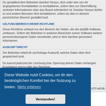
Du gestattest dem Betreiber darüber hinaus, dich unter den von dir
angegebenen Kontaktdaten zu kontaktieren, sofern dies zur Übermittlung
zentraler Informationen über das Board erforderlich ist. Darüber hinaus dürfen
er und andere Benutzer dich kontaktieren, sofern du dies in deinem
persönlichen Bereich gestattet hast.
GELTUNGSBEREICH DIESER RICHTLINIE
Diese Richtlinie umfasst nur den Bereich der Seiten, die die phpBB-Software
umfassen. Sofern der Betreiber in anderen Bereichen seiner Software weitere
personenbezogene Daten verarbeitet, wird er dich darüber gesondert
informieren.
AUSKUNFTSRECHT
Der Betreiber erteilt dir auf Anfrage Auskunft, welche Daten über dich
gespeichert sind.
Du kannst jederzeit die Löschung bzw. Sperrung deiner Daten verlangen.
Kontaktiere hierzu bitte den Betreiber.
Diese Website nutzt Cookies, um dir den
Zurück zur vorherigen Seite
bestmöglichen Komfort bei der Nutzung zu
bieten.
Mehr erfahren
Startseite
Foren-Übersicht
Alle Zeiten sind
UTC+02:00
Style developer by
forum
,
Verstanden!
Powered by
phpBB
® Forum Software © phpBB Limited
Deutsche Übersetzung durch
phpBB.de