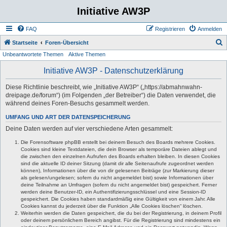
Initiative AW3P
FAQ
Registrieren
Anmelden
S
Startseite
Foren-Übersicht
Unbeantwortete Themen
Aktive Themen
u
c
Initiative AW3P - Datenschutzerklärung
h
Diese Richtlinie beschreibt, wie „Initiative AW3P“ („https://abmahnwahn-
e
dreipage.de/forum“) (im Folgenden „der Betreiber“) die Daten verwendet, die
während deines Foren-Besuchs gesammelt werden.
UMFANG UND ART DER DATENSPEICHERUNG
Deine Daten werden auf vier verschiedene Arten gesammelt:
Die Forensoftware phpBB erstellt bei deinem Besuch des Boards mehrere Cookies.
Cookies sind kleine Textdateien, die dein Browser als temporäre Dateien ablegt und
die zwischen den einzelnen Aufrufen des Boards erhalten bleiben. In diesen Cookies
sind die aktuelle ID deiner Sitzung (damit dir alle Seitenaufrufe zugeordnet werden
können), Informationen über die von dir gelesenen Beiträge (zur Markierung dieser
als gelesen/ungelesen; sofern du nicht angemeldet bist) sowie Informationen über
deine Teilnahme an Umfragen (sofern du nicht angemeldet bist) gespeichert. Ferner
werden deine Benutzer-ID, ein Authentifizierungsschlüssel und eine Session-ID
gespeichert. Die Cookies haben standardmäßig eine Gültigkeit von einem Jahr. Alle
Cookies kannst du jederzeit über die Funktion „Alle Cookies löschen“ löschen.
Weiterhin werden die Daten gespeichert, die du bei der Registrierung, in deinem Profil
oder deinem persönlichem Bereich angibst. Für die Registrierung sind mindestens ein