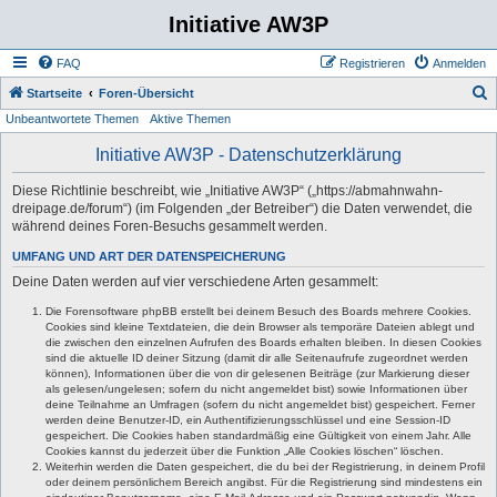
Initiative AW3P
FAQ
Registrieren
Anmelden
S
Startseite
Foren-Übersicht
Unbeantwortete Themen
Aktive Themen
u
c
Initiative AW3P - Datenschutzerklärung
h
Diese Richtlinie beschreibt, wie „Initiative AW3P“ („https://abmahnwahn-
e
dreipage.de/forum“) (im Folgenden „der Betreiber“) die Daten verwendet, die
während deines Foren-Besuchs gesammelt werden.
UMFANG UND ART DER DATENSPEICHERUNG
Deine Daten werden auf vier verschiedene Arten gesammelt:
Die Forensoftware phpBB erstellt bei deinem Besuch des Boards mehrere Cookies.
Cookies sind kleine Textdateien, die dein Browser als temporäre Dateien ablegt und
die zwischen den einzelnen Aufrufen des Boards erhalten bleiben. In diesen Cookies
sind die aktuelle ID deiner Sitzung (damit dir alle Seitenaufrufe zugeordnet werden
können), Informationen über die von dir gelesenen Beiträge (zur Markierung dieser
als gelesen/ungelesen; sofern du nicht angemeldet bist) sowie Informationen über
deine Teilnahme an Umfragen (sofern du nicht angemeldet bist) gespeichert. Ferner
werden deine Benutzer-ID, ein Authentifizierungsschlüssel und eine Session-ID
gespeichert. Die Cookies haben standardmäßig eine Gültigkeit von einem Jahr. Alle
Cookies kannst du jederzeit über die Funktion „Alle Cookies löschen“ löschen.
Weiterhin werden die Daten gespeichert, die du bei der Registrierung, in deinem Profil
oder deinem persönlichem Bereich angibst. Für die Registrierung sind mindestens ein