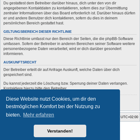
Du gestattest dem Betreiber darüber hinaus, dich unter den von dir
angegebenen Kontaktdaten zu kontaktieren, sofern dies zur Übermittlung
zentraler Informationen über das Board erforderlich ist. Darüber hinaus dürfen
er und andere Benutzer dich kontaktieren, sofern du dies in deinem
persönlichen Bereich gestattet hast.
GELTUNGSBEREICH DIESER RICHTLINIE
Diese Richtlinie umfasst nur den Bereich der Seiten, die die phpBB-Software
umfassen. Sofern der Betreiber in anderen Bereichen seiner Software weitere
personenbezogene Daten verarbeitet, wird er dich darüber gesondert
informieren.
AUSKUNFTSRECHT
Der Betreiber erteilt dir auf Anfrage Auskunft, welche Daten über dich
gespeichert sind.
Du kannst jederzeit die Löschung bzw. Sperrung deiner Daten verlangen.
Kontaktiere hierzu bitte den Betreiber.
Diese Website nutzt Cookies, um dir den
Zurück zur vorherigen Seite
bestmöglichen Komfort bei der Nutzung zu
bieten.
Mehr erfahren
Startseite
Foren-Übersicht
Alle Zeiten sind
UTC+02:00
Style developer by
forum
,
Verstanden!
Powered by
phpBB
® Forum Software © phpBB Limited
Deutsche Übersetzung durch
phpBB.de