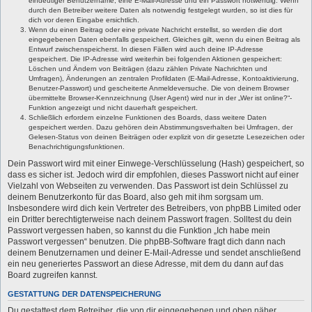
eindeutiger Benutzername, eine E-Mail-Adresse und ein Passwort notwendig. Wenn
durch den Betreiber weitere Daten als notwendig festgelegt wurden, so ist dies für
dich vor deren Eingabe ersichtlich.
Wenn du einen Beitrag oder eine private Nachricht erstellst, so werden die dort
eingegebenen Daten ebenfalls gespeichert. Gleiches gilt, wenn du einen Beitrag als
Entwurf zwischenspeicherst. In diesen Fällen wird auch deine IP-Adresse
gespeichert. Die IP-Adresse wird weiterhin bei folgenden Aktionen gespeichert:
Löschen und Ändern von Beiträgen (dazu zählen Private Nachrichten und
Umfragen), Änderungen an zentralen Profildaten (E-Mail-Adresse, Kontoaktivierung,
Benutzer-Passwort) und gescheiterte Anmeldeversuche. Die von deinem Browser
übermittelte Browser-Kennzeichnung (User Agent) wird nur in der „Wer ist online?“-
Funktion angezeigt und nicht dauerhaft gespeichert.
Schließlich erfordern einzelne Funktionen des Boards, dass weitere Daten
gespeichert werden. Dazu gehören dein Abstimmungsverhalten bei Umfragen, der
Gelesen-Status von deinen Beiträgen oder explizit von dir gesetzte Lesezeichen oder
Benachrichtigungsfunktionen.
Dein Passwort wird mit einer Einwege-Verschlüsselung (Hash) gespeichert, so
dass es sicher ist. Jedoch wird dir empfohlen, dieses Passwort nicht auf einer
Vielzahl von Webseiten zu verwenden. Das Passwort ist dein Schlüssel zu
deinem Benutzerkonto für das Board, also geh mit ihm sorgsam um.
Insbesondere wird dich kein Vertreter des Betreibers, von phpBB Limited oder
ein Dritter berechtigterweise nach deinem Passwort fragen. Solltest du dein
Passwort vergessen haben, so kannst du die Funktion „Ich habe mein
Passwort vergessen“ benutzen. Die phpBB-Software fragt dich dann nach
deinem Benutzernamen und deiner E-Mail-Adresse und sendet anschließend
ein neu generiertes Passwort an diese Adresse, mit dem du dann auf das
Board zugreifen kannst.
GESTATTUNG DER DATENSPEICHERUNG
Du gestattest dem Betreiber, die von dir eingegebenen und oben näher