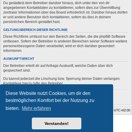
Du gestattest dem Betreiber darüber hinaus, dich unter den von dir
angegebenen Kontaktdaten zu kontaktieren, sofern dies zur Übermittlung
zentraler Informationen über das Board erforderlich ist. Darüber hinaus dürfen
er und andere Benutzer dich kontaktieren, sofern du dies in deinem
persönlichen Bereich gestattet hast.
GELTUNGSBEREICH DIESER RICHTLINIE
Diese Richtlinie umfasst nur den Bereich der Seiten, die die phpBB-Software
umfassen. Sofern der Betreiber in anderen Bereichen seiner Software weitere
personenbezogene Daten verarbeitet, wird er dich darüber gesondert
informieren.
AUSKUNFTSRECHT
Der Betreiber erteilt dir auf Anfrage Auskunft, welche Daten über dich
gespeichert sind.
Du kannst jederzeit die Löschung bzw. Sperrung deiner Daten verlangen.
Kontaktiere hierzu bitte den Betreiber.
Diese Website nutzt Cookies, um dir den
Zurück zur vorherigen Seite
bestmöglichen Komfort bei der Nutzung zu
bieten.
Mehr erfahren
Startseite
Foren-Übersicht
Alle Zeiten sind
UTC+02:00
Style developer by
forum
,
Verstanden!
Powered by
phpBB
® Forum Software © phpBB Limited
Deutsche Übersetzung durch
phpBB.de