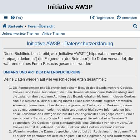
Initiative AW3P
FAQ
Registrieren
Anmelden
S
Startseite
Foren-Übersicht
Unbeantwortete Themen
Aktive Themen
u
c
Initiative AW3P - Datenschutzerklärung
h
Diese Richtlinie beschreibt, wie „Initiative AW3P“ („https://abmahnwahn-
e
dreipage.de/forum“) (im Folgenden „der Betreiber“) die Daten verwendet, die
während deines Foren-Besuchs gesammelt werden.
UMFANG UND ART DER DATENSPEICHERUNG
Deine Daten werden auf vier verschiedene Arten gesammelt:
Die Forensoftware phpBB erstellt bei deinem Besuch des Boards mehrere Cookies.
Cookies sind kleine Textdateien, die dein Browser als temporäre Dateien ablegt und
die zwischen den einzelnen Aufrufen des Boards erhalten bleiben. In diesen Cookies
sind die aktuelle ID deiner Sitzung (damit dir alle Seitenaufrufe zugeordnet werden
können), Informationen über die von dir gelesenen Beiträge (zur Markierung dieser
als gelesen/ungelesen; sofern du nicht angemeldet bist) sowie Informationen über
deine Teilnahme an Umfragen (sofern du nicht angemeldet bist) gespeichert. Ferner
werden deine Benutzer-ID, ein Authentifizierungsschlüssel und eine Session-ID
gespeichert. Die Cookies haben standardmäßig eine Gültigkeit von einem Jahr. Alle
Cookies kannst du jederzeit über die Funktion „Alle Cookies löschen“ löschen.
Weiterhin werden die Daten gespeichert, die du bei der Registrierung, in deinem Profil
oder deinem persönlichem Bereich angibst. Für die Registrierung sind mindestens ein