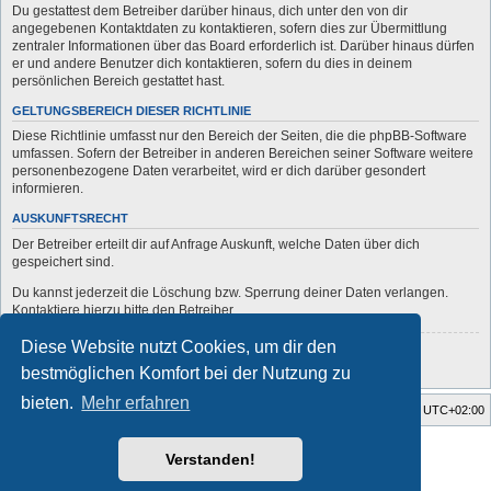
Du gestattest dem Betreiber darüber hinaus, dich unter den von dir
angegebenen Kontaktdaten zu kontaktieren, sofern dies zur Übermittlung
zentraler Informationen über das Board erforderlich ist. Darüber hinaus dürfen
er und andere Benutzer dich kontaktieren, sofern du dies in deinem
persönlichen Bereich gestattet hast.
GELTUNGSBEREICH DIESER RICHTLINIE
Diese Richtlinie umfasst nur den Bereich der Seiten, die die phpBB-Software
umfassen. Sofern der Betreiber in anderen Bereichen seiner Software weitere
personenbezogene Daten verarbeitet, wird er dich darüber gesondert
informieren.
AUSKUNFTSRECHT
Der Betreiber erteilt dir auf Anfrage Auskunft, welche Daten über dich
gespeichert sind.
Du kannst jederzeit die Löschung bzw. Sperrung deiner Daten verlangen.
Kontaktiere hierzu bitte den Betreiber.
Diese Website nutzt Cookies, um dir den
Zurück zur vorherigen Seite
bestmöglichen Komfort bei der Nutzung zu
bieten.
Mehr erfahren
Startseite
Foren-Übersicht
Alle Zeiten sind
UTC+02:00
Style developer by
forum
,
Verstanden!
Powered by
phpBB
® Forum Software © phpBB Limited
Deutsche Übersetzung durch
phpBB.de