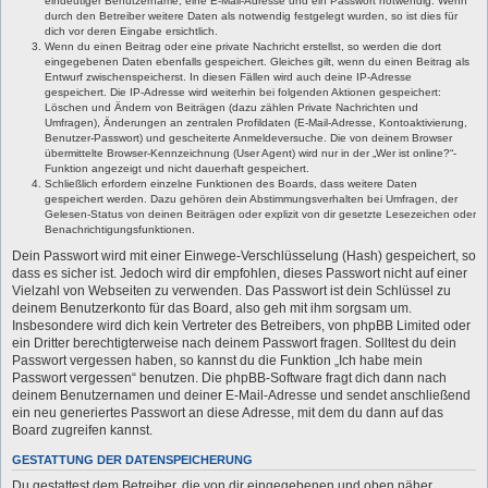
eindeutiger Benutzername, eine E-Mail-Adresse und ein Passwort notwendig. Wenn
durch den Betreiber weitere Daten als notwendig festgelegt wurden, so ist dies für
dich vor deren Eingabe ersichtlich.
Wenn du einen Beitrag oder eine private Nachricht erstellst, so werden die dort
eingegebenen Daten ebenfalls gespeichert. Gleiches gilt, wenn du einen Beitrag als
Entwurf zwischenspeicherst. In diesen Fällen wird auch deine IP-Adresse
gespeichert. Die IP-Adresse wird weiterhin bei folgenden Aktionen gespeichert:
Löschen und Ändern von Beiträgen (dazu zählen Private Nachrichten und
Umfragen), Änderungen an zentralen Profildaten (E-Mail-Adresse, Kontoaktivierung,
Benutzer-Passwort) und gescheiterte Anmeldeversuche. Die von deinem Browser
übermittelte Browser-Kennzeichnung (User Agent) wird nur in der „Wer ist online?“-
Funktion angezeigt und nicht dauerhaft gespeichert.
Schließlich erfordern einzelne Funktionen des Boards, dass weitere Daten
gespeichert werden. Dazu gehören dein Abstimmungsverhalten bei Umfragen, der
Gelesen-Status von deinen Beiträgen oder explizit von dir gesetzte Lesezeichen oder
Benachrichtigungsfunktionen.
Dein Passwort wird mit einer Einwege-Verschlüsselung (Hash) gespeichert, so
dass es sicher ist. Jedoch wird dir empfohlen, dieses Passwort nicht auf einer
Vielzahl von Webseiten zu verwenden. Das Passwort ist dein Schlüssel zu
deinem Benutzerkonto für das Board, also geh mit ihm sorgsam um.
Insbesondere wird dich kein Vertreter des Betreibers, von phpBB Limited oder
ein Dritter berechtigterweise nach deinem Passwort fragen. Solltest du dein
Passwort vergessen haben, so kannst du die Funktion „Ich habe mein
Passwort vergessen“ benutzen. Die phpBB-Software fragt dich dann nach
deinem Benutzernamen und deiner E-Mail-Adresse und sendet anschließend
ein neu generiertes Passwort an diese Adresse, mit dem du dann auf das
Board zugreifen kannst.
GESTATTUNG DER DATENSPEICHERUNG
Du gestattest dem Betreiber, die von dir eingegebenen und oben näher