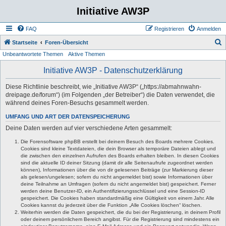
Initiative AW3P
FAQ
Registrieren
Anmelden
S
Startseite
Foren-Übersicht
Unbeantwortete Themen
Aktive Themen
u
c
Initiative AW3P - Datenschutzerklärung
h
Diese Richtlinie beschreibt, wie „Initiative AW3P“ („https://abmahnwahn-
e
dreipage.de/forum“) (im Folgenden „der Betreiber“) die Daten verwendet, die
während deines Foren-Besuchs gesammelt werden.
UMFANG UND ART DER DATENSPEICHERUNG
Deine Daten werden auf vier verschiedene Arten gesammelt:
Die Forensoftware phpBB erstellt bei deinem Besuch des Boards mehrere Cookies.
Cookies sind kleine Textdateien, die dein Browser als temporäre Dateien ablegt und
die zwischen den einzelnen Aufrufen des Boards erhalten bleiben. In diesen Cookies
sind die aktuelle ID deiner Sitzung (damit dir alle Seitenaufrufe zugeordnet werden
können), Informationen über die von dir gelesenen Beiträge (zur Markierung dieser
als gelesen/ungelesen; sofern du nicht angemeldet bist) sowie Informationen über
deine Teilnahme an Umfragen (sofern du nicht angemeldet bist) gespeichert. Ferner
werden deine Benutzer-ID, ein Authentifizierungsschlüssel und eine Session-ID
gespeichert. Die Cookies haben standardmäßig eine Gültigkeit von einem Jahr. Alle
Cookies kannst du jederzeit über die Funktion „Alle Cookies löschen“ löschen.
Weiterhin werden die Daten gespeichert, die du bei der Registrierung, in deinem Profil
oder deinem persönlichem Bereich angibst. Für die Registrierung sind mindestens ein