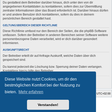
Du gestattest dem Betreiber darüber hinaus, dich unter den von dir
angegebenen Kontaktdaten zu kontaktieren, sofern dies zur Übermittlung
zentraler Informationen über das Board erforderlich ist. Darüber hinaus dürfen
er und andere Benutzer dich kontaktieren, sofern du dies in deinem
persönlichen Bereich gestattet hast.
GELTUNGSBEREICH DIESER RICHTLINIE
Diese Richtlinie umfasst nur den Bereich der Seiten, die die phpBB-Software
umfassen. Sofern der Betreiber in anderen Bereichen seiner Software weitere
personenbezogene Daten verarbeitet, wird er dich darüber gesondert
informieren.
AUSKUNFTSRECHT
Der Betreiber erteilt dir auf Anfrage Auskunft, welche Daten über dich
gespeichert sind.
Du kannst jederzeit die Löschung bzw. Sperrung deiner Daten verlangen.
Kontaktiere hierzu bitte den Betreiber.
Diese Website nutzt Cookies, um dir den
Zurück zur vorherigen Seite
bestmöglichen Komfort bei der Nutzung zu
bieten.
Mehr erfahren
Startseite
Foren-Übersicht
Alle Zeiten sind
UTC+02:00
Style developer by
forum
,
Verstanden!
Powered by
phpBB
® Forum Software © phpBB Limited
Deutsche Übersetzung durch
phpBB.de