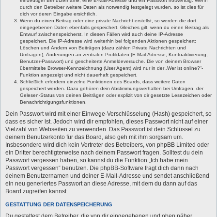
eindeutiger Benutzername, eine E-Mail-Adresse und ein Passwort notwendig. Wenn
durch den Betreiber weitere Daten als notwendig festgelegt wurden, so ist dies für
dich vor deren Eingabe ersichtlich.
Wenn du einen Beitrag oder eine private Nachricht erstellst, so werden die dort
eingegebenen Daten ebenfalls gespeichert. Gleiches gilt, wenn du einen Beitrag als
Entwurf zwischenspeicherst. In diesen Fällen wird auch deine IP-Adresse
gespeichert. Die IP-Adresse wird weiterhin bei folgenden Aktionen gespeichert:
Löschen und Ändern von Beiträgen (dazu zählen Private Nachrichten und
Umfragen), Änderungen an zentralen Profildaten (E-Mail-Adresse, Kontoaktivierung,
Benutzer-Passwort) und gescheiterte Anmeldeversuche. Die von deinem Browser
übermittelte Browser-Kennzeichnung (User Agent) wird nur in der „Wer ist online?“-
Funktion angezeigt und nicht dauerhaft gespeichert.
Schließlich erfordern einzelne Funktionen des Boards, dass weitere Daten
gespeichert werden. Dazu gehören dein Abstimmungsverhalten bei Umfragen, der
Gelesen-Status von deinen Beiträgen oder explizit von dir gesetzte Lesezeichen oder
Benachrichtigungsfunktionen.
Dein Passwort wird mit einer Einwege-Verschlüsselung (Hash) gespeichert, so
dass es sicher ist. Jedoch wird dir empfohlen, dieses Passwort nicht auf einer
Vielzahl von Webseiten zu verwenden. Das Passwort ist dein Schlüssel zu
deinem Benutzerkonto für das Board, also geh mit ihm sorgsam um.
Insbesondere wird dich kein Vertreter des Betreibers, von phpBB Limited oder
ein Dritter berechtigterweise nach deinem Passwort fragen. Solltest du dein
Passwort vergessen haben, so kannst du die Funktion „Ich habe mein
Passwort vergessen“ benutzen. Die phpBB-Software fragt dich dann nach
deinem Benutzernamen und deiner E-Mail-Adresse und sendet anschließend
ein neu generiertes Passwort an diese Adresse, mit dem du dann auf das
Board zugreifen kannst.
GESTATTUNG DER DATENSPEICHERUNG
Du gestattest dem Betreiber, die von dir eingegebenen und oben näher