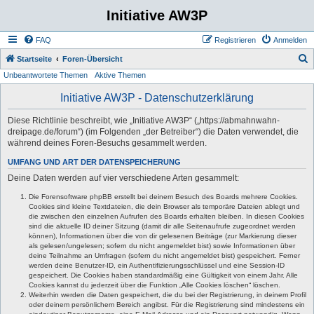
Initiative AW3P
FAQ
Registrieren
Anmelden
S
Startseite
Foren-Übersicht
Unbeantwortete Themen
Aktive Themen
u
c
Initiative AW3P - Datenschutzerklärung
h
Diese Richtlinie beschreibt, wie „Initiative AW3P“ („https://abmahnwahn-
e
dreipage.de/forum“) (im Folgenden „der Betreiber“) die Daten verwendet, die
während deines Foren-Besuchs gesammelt werden.
UMFANG UND ART DER DATENSPEICHERUNG
Deine Daten werden auf vier verschiedene Arten gesammelt:
Die Forensoftware phpBB erstellt bei deinem Besuch des Boards mehrere Cookies.
Cookies sind kleine Textdateien, die dein Browser als temporäre Dateien ablegt und
die zwischen den einzelnen Aufrufen des Boards erhalten bleiben. In diesen Cookies
sind die aktuelle ID deiner Sitzung (damit dir alle Seitenaufrufe zugeordnet werden
können), Informationen über die von dir gelesenen Beiträge (zur Markierung dieser
als gelesen/ungelesen; sofern du nicht angemeldet bist) sowie Informationen über
deine Teilnahme an Umfragen (sofern du nicht angemeldet bist) gespeichert. Ferner
werden deine Benutzer-ID, ein Authentifizierungsschlüssel und eine Session-ID
gespeichert. Die Cookies haben standardmäßig eine Gültigkeit von einem Jahr. Alle
Cookies kannst du jederzeit über die Funktion „Alle Cookies löschen“ löschen.
Weiterhin werden die Daten gespeichert, die du bei der Registrierung, in deinem Profil
oder deinem persönlichem Bereich angibst. Für die Registrierung sind mindestens ein