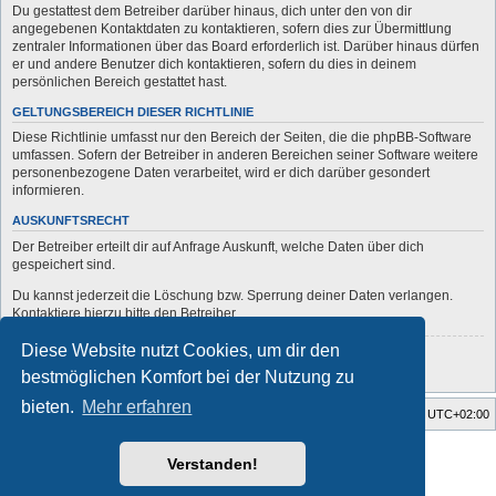
Du gestattest dem Betreiber darüber hinaus, dich unter den von dir
angegebenen Kontaktdaten zu kontaktieren, sofern dies zur Übermittlung
zentraler Informationen über das Board erforderlich ist. Darüber hinaus dürfen
er und andere Benutzer dich kontaktieren, sofern du dies in deinem
persönlichen Bereich gestattet hast.
GELTUNGSBEREICH DIESER RICHTLINIE
Diese Richtlinie umfasst nur den Bereich der Seiten, die die phpBB-Software
umfassen. Sofern der Betreiber in anderen Bereichen seiner Software weitere
personenbezogene Daten verarbeitet, wird er dich darüber gesondert
informieren.
AUSKUNFTSRECHT
Der Betreiber erteilt dir auf Anfrage Auskunft, welche Daten über dich
gespeichert sind.
Du kannst jederzeit die Löschung bzw. Sperrung deiner Daten verlangen.
Kontaktiere hierzu bitte den Betreiber.
Diese Website nutzt Cookies, um dir den
Zurück zur vorherigen Seite
bestmöglichen Komfort bei der Nutzung zu
bieten.
Mehr erfahren
Startseite
Foren-Übersicht
Alle Zeiten sind
UTC+02:00
Style developer by
forum
,
Verstanden!
Powered by
phpBB
® Forum Software © phpBB Limited
Deutsche Übersetzung durch
phpBB.de