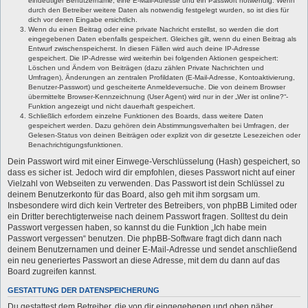
eindeutiger Benutzername, eine E-Mail-Adresse und ein Passwort notwendig. Wenn
durch den Betreiber weitere Daten als notwendig festgelegt wurden, so ist dies für
dich vor deren Eingabe ersichtlich.
Wenn du einen Beitrag oder eine private Nachricht erstellst, so werden die dort
eingegebenen Daten ebenfalls gespeichert. Gleiches gilt, wenn du einen Beitrag als
Entwurf zwischenspeicherst. In diesen Fällen wird auch deine IP-Adresse
gespeichert. Die IP-Adresse wird weiterhin bei folgenden Aktionen gespeichert:
Löschen und Ändern von Beiträgen (dazu zählen Private Nachrichten und
Umfragen), Änderungen an zentralen Profildaten (E-Mail-Adresse, Kontoaktivierung,
Benutzer-Passwort) und gescheiterte Anmeldeversuche. Die von deinem Browser
übermittelte Browser-Kennzeichnung (User Agent) wird nur in der „Wer ist online?“-
Funktion angezeigt und nicht dauerhaft gespeichert.
Schließlich erfordern einzelne Funktionen des Boards, dass weitere Daten
gespeichert werden. Dazu gehören dein Abstimmungsverhalten bei Umfragen, der
Gelesen-Status von deinen Beiträgen oder explizit von dir gesetzte Lesezeichen oder
Benachrichtigungsfunktionen.
Dein Passwort wird mit einer Einwege-Verschlüsselung (Hash) gespeichert, so
dass es sicher ist. Jedoch wird dir empfohlen, dieses Passwort nicht auf einer
Vielzahl von Webseiten zu verwenden. Das Passwort ist dein Schlüssel zu
deinem Benutzerkonto für das Board, also geh mit ihm sorgsam um.
Insbesondere wird dich kein Vertreter des Betreibers, von phpBB Limited oder
ein Dritter berechtigterweise nach deinem Passwort fragen. Solltest du dein
Passwort vergessen haben, so kannst du die Funktion „Ich habe mein
Passwort vergessen“ benutzen. Die phpBB-Software fragt dich dann nach
deinem Benutzernamen und deiner E-Mail-Adresse und sendet anschließend
ein neu generiertes Passwort an diese Adresse, mit dem du dann auf das
Board zugreifen kannst.
GESTATTUNG DER DATENSPEICHERUNG
Du gestattest dem Betreiber, die von dir eingegebenen und oben näher