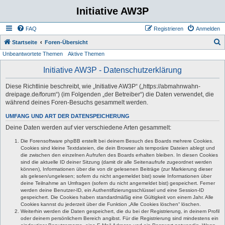
Initiative AW3P
FAQ
Registrieren
Anmelden
S
Startseite
Foren-Übersicht
Unbeantwortete Themen
Aktive Themen
u
c
Initiative AW3P - Datenschutzerklärung
h
Diese Richtlinie beschreibt, wie „Initiative AW3P“ („https://abmahnwahn-
e
dreipage.de/forum“) (im Folgenden „der Betreiber“) die Daten verwendet, die
während deines Foren-Besuchs gesammelt werden.
UMFANG UND ART DER DATENSPEICHERUNG
Deine Daten werden auf vier verschiedene Arten gesammelt:
Die Forensoftware phpBB erstellt bei deinem Besuch des Boards mehrere Cookies.
Cookies sind kleine Textdateien, die dein Browser als temporäre Dateien ablegt und
die zwischen den einzelnen Aufrufen des Boards erhalten bleiben. In diesen Cookies
sind die aktuelle ID deiner Sitzung (damit dir alle Seitenaufrufe zugeordnet werden
können), Informationen über die von dir gelesenen Beiträge (zur Markierung dieser
als gelesen/ungelesen; sofern du nicht angemeldet bist) sowie Informationen über
deine Teilnahme an Umfragen (sofern du nicht angemeldet bist) gespeichert. Ferner
werden deine Benutzer-ID, ein Authentifizierungsschlüssel und eine Session-ID
gespeichert. Die Cookies haben standardmäßig eine Gültigkeit von einem Jahr. Alle
Cookies kannst du jederzeit über die Funktion „Alle Cookies löschen“ löschen.
Weiterhin werden die Daten gespeichert, die du bei der Registrierung, in deinem Profil
oder deinem persönlichem Bereich angibst. Für die Registrierung sind mindestens ein