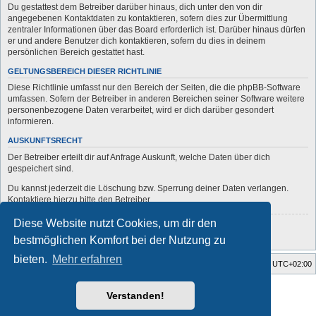
Du gestattest dem Betreiber darüber hinaus, dich unter den von dir
angegebenen Kontaktdaten zu kontaktieren, sofern dies zur Übermittlung
zentraler Informationen über das Board erforderlich ist. Darüber hinaus dürfen
er und andere Benutzer dich kontaktieren, sofern du dies in deinem
persönlichen Bereich gestattet hast.
GELTUNGSBEREICH DIESER RICHTLINIE
Diese Richtlinie umfasst nur den Bereich der Seiten, die die phpBB-Software
umfassen. Sofern der Betreiber in anderen Bereichen seiner Software weitere
personenbezogene Daten verarbeitet, wird er dich darüber gesondert
informieren.
AUSKUNFTSRECHT
Der Betreiber erteilt dir auf Anfrage Auskunft, welche Daten über dich
gespeichert sind.
Du kannst jederzeit die Löschung bzw. Sperrung deiner Daten verlangen.
Kontaktiere hierzu bitte den Betreiber.
Diese Website nutzt Cookies, um dir den
Zurück zur vorherigen Seite
bestmöglichen Komfort bei der Nutzung zu
bieten.
Mehr erfahren
Startseite
Foren-Übersicht
Alle Zeiten sind
UTC+02:00
Style developer by
forum
,
Verstanden!
Powered by
phpBB
® Forum Software © phpBB Limited
Deutsche Übersetzung durch
phpBB.de