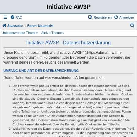
Initiative AW3P
FAQ
Registrieren
Anmelden
S
Startseite
Foren-Übersicht
Unbeantwortete Themen
Aktive Themen
u
c
Initiative AW3P - Datenschutzerklärung
h
Diese Richtlinie beschreibt, wie „Initiative AW3P“ („https://abmahnwahn-
e
dreipage.de/forum“) (im Folgenden „der Betreiber“) die Daten verwendet, die
während deines Foren-Besuchs gesammelt werden.
UMFANG UND ART DER DATENSPEICHERUNG
Deine Daten werden auf vier verschiedene Arten gesammelt:
Die Forensoftware phpBB erstellt bei deinem Besuch des Boards mehrere Cookies.
Cookies sind kleine Textdateien, die dein Browser als temporäre Dateien ablegt und
die zwischen den einzelnen Aufrufen des Boards erhalten bleiben. In diesen Cookies
sind die aktuelle ID deiner Sitzung (damit dir alle Seitenaufrufe zugeordnet werden
können), Informationen über die von dir gelesenen Beiträge (zur Markierung dieser
als gelesen/ungelesen; sofern du nicht angemeldet bist) sowie Informationen über
deine Teilnahme an Umfragen (sofern du nicht angemeldet bist) gespeichert. Ferner
werden deine Benutzer-ID, ein Authentifizierungsschlüssel und eine Session-ID
gespeichert. Die Cookies haben standardmäßig eine Gültigkeit von einem Jahr. Alle
Cookies kannst du jederzeit über die Funktion „Alle Cookies löschen“ löschen.
Weiterhin werden die Daten gespeichert, die du bei der Registrierung, in deinem Profil
oder deinem persönlichem Bereich angibst. Für die Registrierung sind mindestens ein