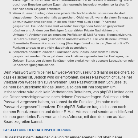
eindeutiger Benutzername, eine E-Mail-Adresse und ein Passwort notwendig. Wenn
durch den Betreiber weitere Daten als notwendig festgelegt wurden, so ist dies für
dich vor deren Eingabe ersichtlich.
Wenn du einen Beitrag oder eine private Nachricht erstellst, so werden die dort
eingegebenen Daten ebenfalls gespeichert. Gleiches gilt, wenn du einen Beitrag als
Entwurf zwischenspeicherst. In diesen Fällen wird auch deine IP-Adresse
gespeichert. Die IP-Adresse wird weiterhin bei folgenden Aktionen gespeichert:
Löschen und Ändern von Beiträgen (dazu zählen Private Nachrichten und
Umfragen), Änderungen an zentralen Profildaten (E-Mail-Adresse, Kontoaktivierung,
Benutzer-Passwort) und gescheiterte Anmeldeversuche. Die von deinem Browser
übermittelte Browser-Kennzeichnung (User Agent) wird nur in der „Wer ist online?“-
Funktion angezeigt und nicht dauerhaft gespeichert.
Schließlich erfordern einzelne Funktionen des Boards, dass weitere Daten
gespeichert werden. Dazu gehören dein Abstimmungsverhalten bei Umfragen, der
Gelesen-Status von deinen Beiträgen oder explizit von dir gesetzte Lesezeichen oder
Benachrichtigungsfunktionen.
Dein Passwort wird mit einer Einwege-Verschlüsselung (Hash) gespeichert, so
dass es sicher ist. Jedoch wird dir empfohlen, dieses Passwort nicht auf einer
Vielzahl von Webseiten zu verwenden. Das Passwort ist dein Schlüssel zu
deinem Benutzerkonto für das Board, also geh mit ihm sorgsam um.
Insbesondere wird dich kein Vertreter des Betreibers, von phpBB Limited oder
ein Dritter berechtigterweise nach deinem Passwort fragen. Solltest du dein
Passwort vergessen haben, so kannst du die Funktion „Ich habe mein
Passwort vergessen“ benutzen. Die phpBB-Software fragt dich dann nach
deinem Benutzernamen und deiner E-Mail-Adresse und sendet anschließend
ein neu generiertes Passwort an diese Adresse, mit dem du dann auf das
Board zugreifen kannst.
GESTATTUNG DER DATENSPEICHERUNG
Du gestattest dem Betreiber, die von dir eingegebenen und oben näher