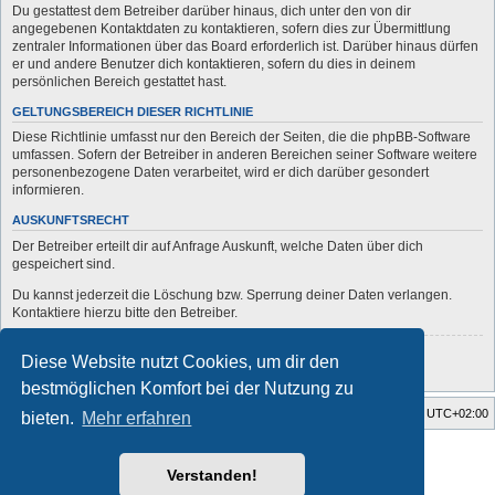
Du gestattest dem Betreiber darüber hinaus, dich unter den von dir
angegebenen Kontaktdaten zu kontaktieren, sofern dies zur Übermittlung
zentraler Informationen über das Board erforderlich ist. Darüber hinaus dürfen
er und andere Benutzer dich kontaktieren, sofern du dies in deinem
persönlichen Bereich gestattet hast.
GELTUNGSBEREICH DIESER RICHTLINIE
Diese Richtlinie umfasst nur den Bereich der Seiten, die die phpBB-Software
umfassen. Sofern der Betreiber in anderen Bereichen seiner Software weitere
personenbezogene Daten verarbeitet, wird er dich darüber gesondert
informieren.
AUSKUNFTSRECHT
Der Betreiber erteilt dir auf Anfrage Auskunft, welche Daten über dich
gespeichert sind.
Du kannst jederzeit die Löschung bzw. Sperrung deiner Daten verlangen.
Kontaktiere hierzu bitte den Betreiber.
Zurück zur vorherigen Seite
Diese Website nutzt Cookies, um dir den
bestmöglichen Komfort bei der Nutzung zu
Startseite
Foren-Übersicht
Alle Zeiten sind
UTC+02:00
bieten.
Mehr erfahren
Style developer by
forum
,
Powered by
phpBB
® Forum Software © phpBB Limited
Verstanden!
Deutsche Übersetzung durch
phpBB.de