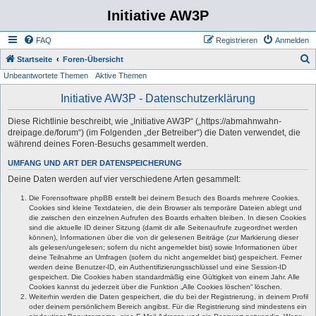
Initiative AW3P
FAQ
Registrieren
Anmelden
S
Startseite
Foren-Übersicht
Unbeantwortete Themen
Aktive Themen
u
c
Initiative AW3P - Datenschutzerklärung
h
Diese Richtlinie beschreibt, wie „Initiative AW3P“ („https://abmahnwahn-
e
dreipage.de/forum“) (im Folgenden „der Betreiber“) die Daten verwendet, die
während deines Foren-Besuchs gesammelt werden.
UMFANG UND ART DER DATENSPEICHERUNG
Deine Daten werden auf vier verschiedene Arten gesammelt:
Die Forensoftware phpBB erstellt bei deinem Besuch des Boards mehrere Cookies.
Cookies sind kleine Textdateien, die dein Browser als temporäre Dateien ablegt und
die zwischen den einzelnen Aufrufen des Boards erhalten bleiben. In diesen Cookies
sind die aktuelle ID deiner Sitzung (damit dir alle Seitenaufrufe zugeordnet werden
können), Informationen über die von dir gelesenen Beiträge (zur Markierung dieser
als gelesen/ungelesen; sofern du nicht angemeldet bist) sowie Informationen über
deine Teilnahme an Umfragen (sofern du nicht angemeldet bist) gespeichert. Ferner
werden deine Benutzer-ID, ein Authentifizierungsschlüssel und eine Session-ID
gespeichert. Die Cookies haben standardmäßig eine Gültigkeit von einem Jahr. Alle
Cookies kannst du jederzeit über die Funktion „Alle Cookies löschen“ löschen.
Weiterhin werden die Daten gespeichert, die du bei der Registrierung, in deinem Profil
oder deinem persönlichem Bereich angibst. Für die Registrierung sind mindestens ein