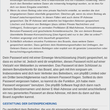
eindeutiger Benutzername, eine E-Mail-Adresse und ein Passwort notwendig. Wenn
durch den Betreiber weitere Daten als notwendig festgelegt wurden, so ist dies für
dich vor deren Eingabe ersichtlich.
Wenn du einen Beitrag oder eine private Nachricht erstellst, so werden die dort
eingegebenen Daten ebenfalls gespeichert. Gleiches gilt, wenn du einen Beitrag als
Entwurf zwischenspeicherst. In diesen Fällen wird auch deine IP-Adresse
gespeichert. Die IP-Adresse wird weiterhin bei folgenden Aktionen gespeichert:
Löschen und Ändern von Beiträgen (dazu zählen Private Nachrichten und
Umfragen), Änderungen an zentralen Profildaten (E-Mail-Adresse, Kontoaktivierung,
Benutzer-Passwort) und gescheiterte Anmeldeversuche. Die von deinem Browser
übermittelte Browser-Kennzeichnung (User Agent) wird nur in der „Wer ist online?“-
Funktion angezeigt und nicht dauerhaft gespeichert.
Schließlich erfordern einzelne Funktionen des Boards, dass weitere Daten
gespeichert werden. Dazu gehören dein Abstimmungsverhalten bei Umfragen, der
Gelesen-Status von deinen Beiträgen oder explizit von dir gesetzte Lesezeichen oder
Benachrichtigungsfunktionen.
Dein Passwort wird mit einer Einwege-Verschlüsselung (Hash) gespeichert, so
dass es sicher ist. Jedoch wird dir empfohlen, dieses Passwort nicht auf einer
Vielzahl von Webseiten zu verwenden. Das Passwort ist dein Schlüssel zu
deinem Benutzerkonto für das Board, also geh mit ihm sorgsam um.
Insbesondere wird dich kein Vertreter des Betreibers, von phpBB Limited oder
ein Dritter berechtigterweise nach deinem Passwort fragen. Solltest du dein
Passwort vergessen haben, so kannst du die Funktion „Ich habe mein
Passwort vergessen“ benutzen. Die phpBB-Software fragt dich dann nach
deinem Benutzernamen und deiner E-Mail-Adresse und sendet anschließend
ein neu generiertes Passwort an diese Adresse, mit dem du dann auf das
Board zugreifen kannst.
GESTATTUNG DER DATENSPEICHERUNG
Du gestattest dem Betreiber, die von dir eingegebenen und oben näher