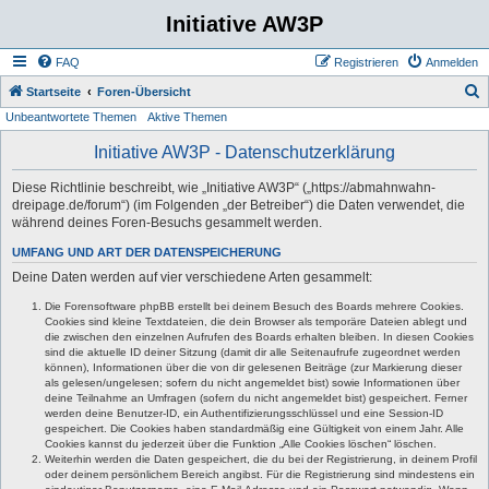
Initiative AW3P
FAQ
Registrieren
Anmelden
S
Startseite
Foren-Übersicht
Unbeantwortete Themen
Aktive Themen
u
c
Initiative AW3P - Datenschutzerklärung
h
Diese Richtlinie beschreibt, wie „Initiative AW3P“ („https://abmahnwahn-
e
dreipage.de/forum“) (im Folgenden „der Betreiber“) die Daten verwendet, die
während deines Foren-Besuchs gesammelt werden.
UMFANG UND ART DER DATENSPEICHERUNG
Deine Daten werden auf vier verschiedene Arten gesammelt:
Die Forensoftware phpBB erstellt bei deinem Besuch des Boards mehrere Cookies.
Cookies sind kleine Textdateien, die dein Browser als temporäre Dateien ablegt und
die zwischen den einzelnen Aufrufen des Boards erhalten bleiben. In diesen Cookies
sind die aktuelle ID deiner Sitzung (damit dir alle Seitenaufrufe zugeordnet werden
können), Informationen über die von dir gelesenen Beiträge (zur Markierung dieser
als gelesen/ungelesen; sofern du nicht angemeldet bist) sowie Informationen über
deine Teilnahme an Umfragen (sofern du nicht angemeldet bist) gespeichert. Ferner
werden deine Benutzer-ID, ein Authentifizierungsschlüssel und eine Session-ID
gespeichert. Die Cookies haben standardmäßig eine Gültigkeit von einem Jahr. Alle
Cookies kannst du jederzeit über die Funktion „Alle Cookies löschen“ löschen.
Weiterhin werden die Daten gespeichert, die du bei der Registrierung, in deinem Profil
oder deinem persönlichem Bereich angibst. Für die Registrierung sind mindestens ein