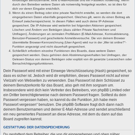
eindeutiger Benutzername, eine E-Mail-Adresse und ein Passwort notwendig. Wenn
durch den Betreiber weitere Daten als notwendig festgelegt wurden, so ist dies für
dich vor deren Eingabe ersichtlich.
Wenn du einen Beitrag oder eine private Nachricht erstellst, so werden die dort
eingegebenen Daten ebenfalls gespeichert. Gleiches gilt, wenn du einen Beitrag als
Entwurf zwischenspeicherst. In diesen Fällen wird auch deine IP-Adresse
gespeichert. Die IP-Adresse wird weiterhin bei folgenden Aktionen gespeichert:
Löschen und Ändern von Beiträgen (dazu zählen Private Nachrichten und
Umfragen), Änderungen an zentralen Profildaten (E-Mail-Adresse, Kontoaktivierung,
Benutzer-Passwort) und gescheiterte Anmeldeversuche. Die von deinem Browser
übermittelte Browser-Kennzeichnung (User Agent) wird nur in der „Wer ist online?“-
Funktion angezeigt und nicht dauerhaft gespeichert.
Schließlich erfordern einzelne Funktionen des Boards, dass weitere Daten
gespeichert werden. Dazu gehören dein Abstimmungsverhalten bei Umfragen, der
Gelesen-Status von deinen Beiträgen oder explizit von dir gesetzte Lesezeichen oder
Benachrichtigungsfunktionen.
Dein Passwort wird mit einer Einwege-Verschlüsselung (Hash) gespeichert, so
dass es sicher ist. Jedoch wird dir empfohlen, dieses Passwort nicht auf einer
Vielzahl von Webseiten zu verwenden. Das Passwort ist dein Schlüssel zu
deinem Benutzerkonto für das Board, also geh mit ihm sorgsam um.
Insbesondere wird dich kein Vertreter des Betreibers, von phpBB Limited oder
ein Dritter berechtigterweise nach deinem Passwort fragen. Solltest du dein
Passwort vergessen haben, so kannst du die Funktion „Ich habe mein
Passwort vergessen“ benutzen. Die phpBB-Software fragt dich dann nach
deinem Benutzernamen und deiner E-Mail-Adresse und sendet anschließend
ein neu generiertes Passwort an diese Adresse, mit dem du dann auf das
Board zugreifen kannst.
GESTATTUNG DER DATENSPEICHERUNG
Du gestattest dem Betreiber, die von dir eingegebenen und oben näher