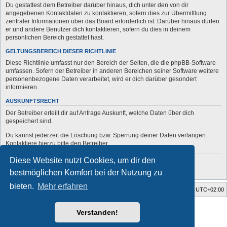
Du gestattest dem Betreiber darüber hinaus, dich unter den von dir
angegebenen Kontaktdaten zu kontaktieren, sofern dies zur Übermittlung
zentraler Informationen über das Board erforderlich ist. Darüber hinaus dürfen
er und andere Benutzer dich kontaktieren, sofern du dies in deinem
persönlichen Bereich gestattet hast.
GELTUNGSBEREICH DIESER RICHTLINIE
Diese Richtlinie umfasst nur den Bereich der Seiten, die die phpBB-Software
umfassen. Sofern der Betreiber in anderen Bereichen seiner Software weitere
personenbezogene Daten verarbeitet, wird er dich darüber gesondert
informieren.
AUSKUNFTSRECHT
Der Betreiber erteilt dir auf Anfrage Auskunft, welche Daten über dich
gespeichert sind.
Du kannst jederzeit die Löschung bzw. Sperrung deiner Daten verlangen.
Kontaktiere hierzu bitte den Betreiber.
Diese Website nutzt Cookies, um dir den
Zurück zur vorherigen Seite
bestmöglichen Komfort bei der Nutzung zu
bieten.
Mehr erfahren
Startseite
Foren-Übersicht
Alle Zeiten sind
UTC+02:00
Style developer by
forum
,
Verstanden!
Powered by
phpBB
® Forum Software © phpBB Limited
Deutsche Übersetzung durch
phpBB.de