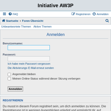
Initiative AW3P
FAQ
Registrieren
Anmelden
S
Startseite
Foren-Übersicht
Unbeantwortete Themen
Aktive Themen
u
c
Anmelden
h
Benutzername:
e
Passwort:
Ich habe mein Passwort vergessen
Die Aktivierungs-E-Mail erneut senden
Angemeldet bleiben
Meinen Online-Status während dieser Sitzung verbergen
REGISTRIEREN
Du musst in diesem Forum registriert sein, um dich anmelden zu können. Die
Registrierung ist in wenigen Augenblicken erledigt und ermöglicht dir, auf