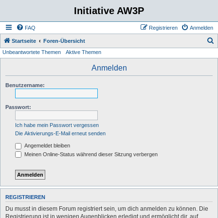
Initiative AW3P
FAQ
Registrieren
Anmelden
S
Startseite
Foren-Übersicht
Unbeantwortete Themen
Aktive Themen
u
c
Anmelden
h
Benutzername:
e
Passwort:
Ich habe mein Passwort vergessen
Die Aktivierungs-E-Mail erneut senden
Angemeldet bleiben
Meinen Online-Status während dieser Sitzung verbergen
REGISTRIEREN
Du musst in diesem Forum registriert sein, um dich anmelden zu können. Die
Registrierung ist in wenigen Augenblicken erledigt und ermöglicht dir, auf