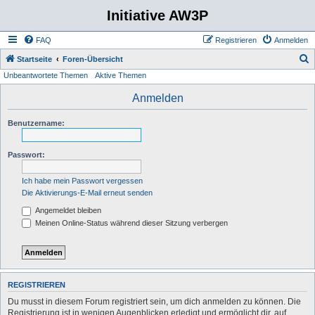
Initiative AW3P
FAQ
Registrieren
Anmelden
S
Startseite
Foren-Übersicht
Unbeantwortete Themen
Aktive Themen
u
c
Anmelden
h
Benutzername:
e
Passwort:
Ich habe mein Passwort vergessen
Die Aktivierungs-E-Mail erneut senden
Angemeldet bleiben
Meinen Online-Status während dieser Sitzung verbergen
REGISTRIEREN
Du musst in diesem Forum registriert sein, um dich anmelden zu können. Die
Registrierung ist in wenigen Augenblicken erledigt und ermöglicht dir, auf