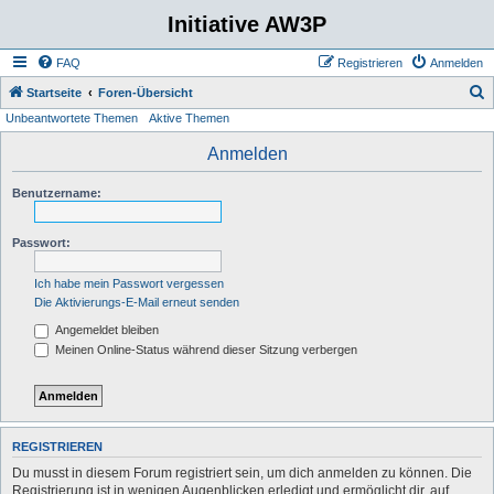
Initiative AW3P
FAQ
Registrieren
Anmelden
S
Startseite
Foren-Übersicht
Unbeantwortete Themen
Aktive Themen
u
c
Anmelden
h
Benutzername:
e
Passwort:
Ich habe mein Passwort vergessen
Die Aktivierungs-E-Mail erneut senden
Angemeldet bleiben
Meinen Online-Status während dieser Sitzung verbergen
REGISTRIEREN
Du musst in diesem Forum registriert sein, um dich anmelden zu können. Die
Registrierung ist in wenigen Augenblicken erledigt und ermöglicht dir, auf