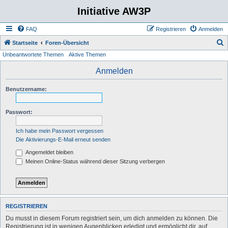
Initiative AW3P
FAQ
Registrieren
Anmelden
S
Startseite
Foren-Übersicht
Unbeantwortete Themen
Aktive Themen
u
c
Anmelden
h
Benutzername:
e
Passwort:
Ich habe mein Passwort vergessen
Die Aktivierungs-E-Mail erneut senden
Angemeldet bleiben
Meinen Online-Status während dieser Sitzung verbergen
REGISTRIEREN
Du musst in diesem Forum registriert sein, um dich anmelden zu können. Die
Registrierung ist in wenigen Augenblicken erledigt und ermöglicht dir, auf