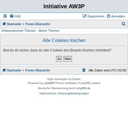
Initiative AW3P
FAQ
Registrieren
Anmelden
S
Startseite
Foren-Übersicht
Unbeantwortete Themen
Aktive Themen
u
c
Alle Cookies löschen
h
Bist du dir sicher, dass du alle Cookies des Boards löschen möchtest?
e
Startseite
Foren-Übersicht
Alle Zeiten sind
UTC+02:00
Style developer by
forum
,
Powered by
phpBB
® Forum Software © phpBB Limited
Deutsche Übersetzung durch
phpBB.de
Datenschutz
|
Nutzungsbedingungen