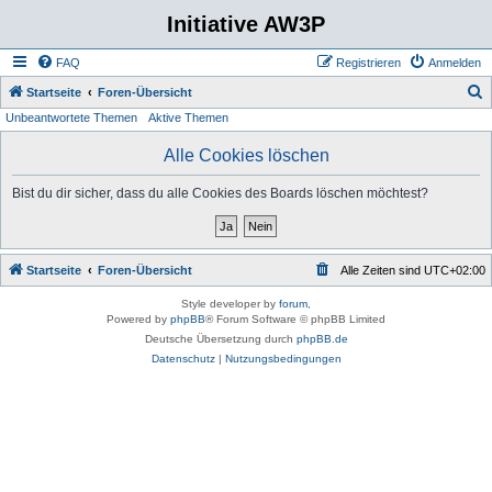
Initiative AW3P
FAQ
Registrieren
Anmelden
S
Startseite
Foren-Übersicht
Unbeantwortete Themen
Aktive Themen
u
c
Alle Cookies löschen
h
Bist du dir sicher, dass du alle Cookies des Boards löschen möchtest?
e
Startseite
Foren-Übersicht
Alle Zeiten sind
UTC+02:00
Style developer by
forum
,
Powered by
phpBB
® Forum Software © phpBB Limited
Deutsche Übersetzung durch
phpBB.de
Datenschutz
|
Nutzungsbedingungen