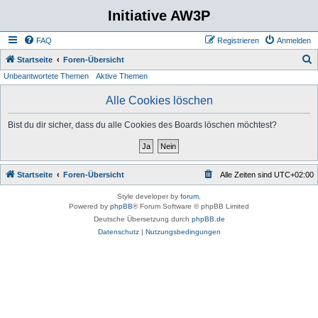
Initiative AW3P
FAQ
Registrieren
Anmelden
S
Startseite
Foren-Übersicht
Unbeantwortete Themen
Aktive Themen
u
c
Alle Cookies löschen
h
Bist du dir sicher, dass du alle Cookies des Boards löschen möchtest?
e
Startseite
Foren-Übersicht
Alle Zeiten sind
UTC+02:00
Style developer by
forum
,
Powered by
phpBB
® Forum Software © phpBB Limited
Deutsche Übersetzung durch
phpBB.de
Datenschutz
|
Nutzungsbedingungen