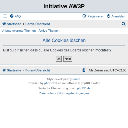
Initiative AW3P
FAQ
Registrieren
Anmelden
S
Startseite
Foren-Übersicht
Unbeantwortete Themen
Aktive Themen
u
c
Alle Cookies löschen
h
Bist du dir sicher, dass du alle Cookies des Boards löschen möchtest?
e
Startseite
Foren-Übersicht
Alle Zeiten sind
UTC+02:00
Style developer by
forum
,
Powered by
phpBB
® Forum Software © phpBB Limited
Deutsche Übersetzung durch
phpBB.de
Datenschutz
|
Nutzungsbedingungen