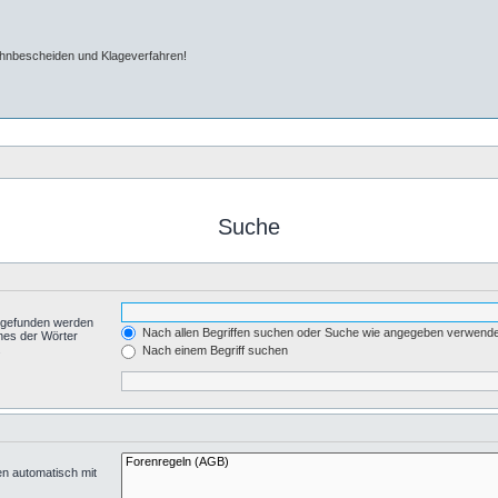
ahnbescheiden und Klageverfahren!
Suche
t gefunden werden
Nach allen Begriffen suchen oder Suche wie angegeben verwend
nes der Wörter
.
Nach einem Begriff suchen
en automatisch mit