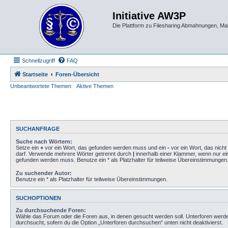
Initiative AW3P
Die Plattform zu Filesharing Abmahnungen, M
Schnellzugriff
FAQ
Startseite
Foren-Übersicht
Unbeantwortete Themen
Aktive Themen
SUCHANFRAGE
Suche nach Wörtern:
Setze ein
+
vor ein Wort, das gefunden werden muss und ein
-
vor ein Wort, das nich
darf. Verwende mehrere Wörter getrennt durch
|
innerhalb einer Klammer, wenn nur ei
gefunden werden muss. Benutze ein * als Platzhalter für teilweise Übereinstimmungen
Zu suchender Autor:
Benutze ein * als Platzhalter für teilweise Übereinstimmungen.
SUCHOPTIONEN
Zu durchsuchende Foren:
Wähle das Forum oder die Foren aus, in denen gesucht werden soll. Unterforen werd
durchsucht, sofern du die Option „Unterforen durchsuchen“ unten nicht deaktivierst.