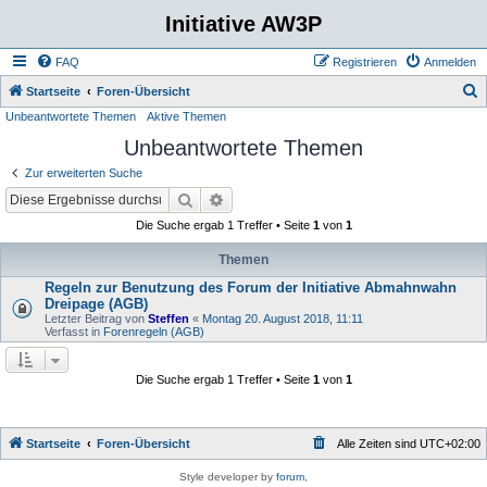
Initiative AW3P
FAQ
Registrieren
Anmelden
S
Startseite
Foren-Übersicht
Unbeantwortete Themen
Aktive Themen
u
Unbeantwortete Themen
c
h
Zur erweiterten Suche
e
Suche
Erweiterte Suche
Die Suche ergab 1 Treffer • Seite
1
von
1
Themen
Regeln zur Benutzung des Forum der Initiative Abmahnwahn
Dreipage (AGB)
Letzter Beitrag von
Steffen
«
Montag 20. August 2018, 11:11
Verfasst in
Forenregeln (AGB)
Die Suche ergab 1 Treffer • Seite
1
von
1
Startseite
Foren-Übersicht
Alle Zeiten sind
UTC+02:00
Style developer by
forum
,