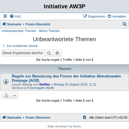
Initiative AW3P
FAQ
Registrieren
Anmelden
S
Startseite
Foren-Übersicht
Unbeantwortete Themen
Aktive Themen
u
Unbeantwortete Themen
c
h
Zur erweiterten Suche
e
Suche
Erweiterte Suche
Die Suche ergab 1 Treffer • Seite
1
von
1
Themen
Regeln zur Benutzung des Forum der Initiative Abmahnwahn
Dreipage (AGB)
Letzter Beitrag von
Steffen
«
Montag 20. August 2018, 11:11
Verfasst in
Forenregeln (AGB)
Die Suche ergab 1 Treffer • Seite
1
von
1
Startseite
Foren-Übersicht
Alle Zeiten sind
UTC+02:00
Style developer by
forum
,