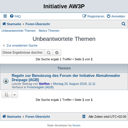
Initiative AW3P
FAQ
Registrieren
Anmelden
S
Startseite
Foren-Übersicht
Unbeantwortete Themen
Aktive Themen
u
Unbeantwortete Themen
c
h
Zur erweiterten Suche
e
Suche
Erweiterte Suche
Die Suche ergab 1 Treffer • Seite
1
von
1
Themen
Regeln zur Benutzung des Forum der Initiative Abmahnwahn
Dreipage (AGB)
Letzter Beitrag von
Steffen
«
Montag 20. August 2018, 11:11
Verfasst in
Forenregeln (AGB)
Die Suche ergab 1 Treffer • Seite
1
von
1
Startseite
Foren-Übersicht
Alle Zeiten sind
UTC+02:00
Style developer by
forum
,