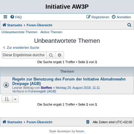
Initiative AW3P
FAQ
Registrieren
Anmelden
S
Startseite
Foren-Übersicht
Unbeantwortete Themen
Aktive Themen
u
Unbeantwortete Themen
c
h
Zur erweiterten Suche
e
Suche
Erweiterte Suche
Die Suche ergab 1 Treffer • Seite
1
von
1
Themen
Regeln zur Benutzung des Forum der Initiative Abmahnwahn
Dreipage (AGB)
Letzter Beitrag von
Steffen
«
Montag 20. August 2018, 11:11
Verfasst in
Forenregeln (AGB)
Die Suche ergab 1 Treffer • Seite
1
von
1
Startseite
Foren-Übersicht
Alle Zeiten sind
UTC+02:00
Style developer by
forum
,