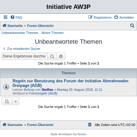
Initiative AW3P
FAQ
Registrieren
Anmelden
S
Startseite
Foren-Übersicht
Unbeantwortete Themen
Aktive Themen
u
Unbeantwortete Themen
c
h
Zur erweiterten Suche
e
Suche
Erweiterte Suche
Die Suche ergab 1 Treffer • Seite
1
von
1
Themen
Regeln zur Benutzung des Forum der Initiative Abmahnwahn
Dreipage (AGB)
Letzter Beitrag von
Steffen
«
Montag 20. August 2018, 11:11
Verfasst in
Forenregeln (AGB)
Die Suche ergab 1 Treffer • Seite
1
von
1
Startseite
Foren-Übersicht
Alle Zeiten sind
UTC+02:00
Style developer by
forum
,