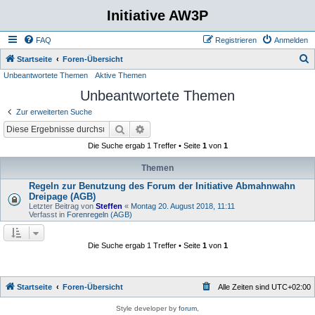
Initiative AW3P
FAQ
Registrieren
Anmelden
S
Startseite
Foren-Übersicht
Unbeantwortete Themen
Aktive Themen
u
Unbeantwortete Themen
c
h
Zur erweiterten Suche
e
Suche
Erweiterte Suche
Die Suche ergab 1 Treffer • Seite
1
von
1
Themen
Regeln zur Benutzung des Forum der Initiative Abmahnwahn
Dreipage (AGB)
Letzter Beitrag von
Steffen
«
Montag 20. August 2018, 11:11
Verfasst in
Forenregeln (AGB)
Die Suche ergab 1 Treffer • Seite
1
von
1
Startseite
Foren-Übersicht
Alle Zeiten sind
UTC+02:00
Style developer by
forum
,